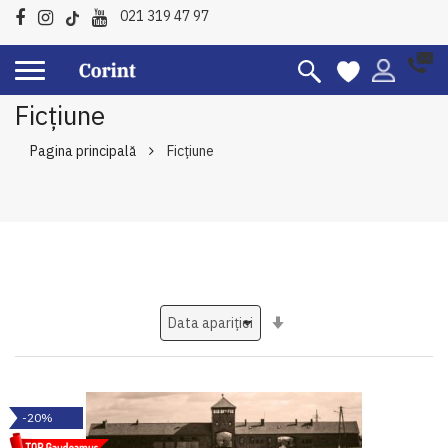
021 319 47 97
Ficțiune
Pagina principală
Ficțiune
Setati
ascendent
-20%