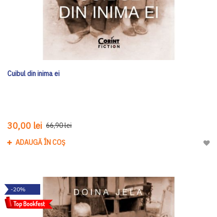
Cuibul din inima ei
30,00 lei
66,90 lei
ADAUGĂ ÎN COȘ
Adau
-20%