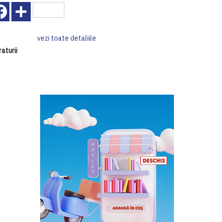
Facebook
Share
vezi toate detaliile
raturii