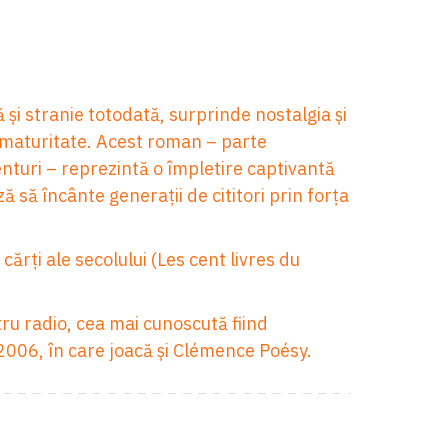
tă și stranie totodată, surprinde nostalgia și
 maturitate. Acest roman – parte
nturi – reprezintă o împletire captivantă
ă să încânte generații de cititori prin forța
cărți ale secolului (Les cent livres du
ru radio, cea mai cunoscută fiind
 2006, în care joacă și Clémence Poésy.