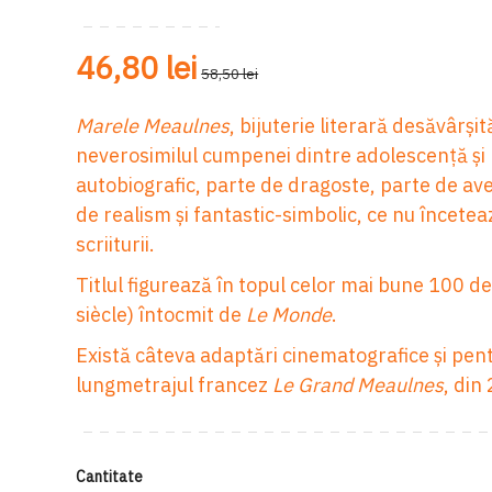
46,80 lei
58,50 lei
Marele Meaulnes
, bijuterie literară desăvârși
neverosimilul cumpenei dintre adolescență și
autobiografic, parte de dragoste, parte de ave
de realism și fantastic-simbolic, ce nu înceteaz
scriiturii.
Titlul figurează în topul celor mai bune 100 de 
siècle) întocmit de
Le Monde
.
Există câteva adaptări cinematografice și pent
lungmetrajul francez
Le Grand Meaulnes
, din
Cantitate