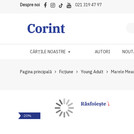
Despre noi
021 319 47 97
CĂRȚILE NOASTRE
AUTORI
NOUT
Pagina principală
Ficțiune
Young Adult
Marele Mea
Skip
Skip
-20%
to
to
the
the
end
beginning