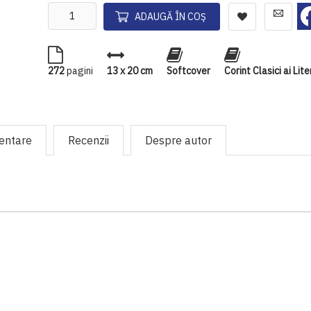
ADAUGĂ ÎN COȘ
272
pagini
13 x 20 cm
Softcover
Corint Clasici ai Lite
mentare
Recenzii
Despre autor