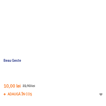
Beau Geste
10,00 lei
31,90 lei
ADAUGĂ ÎN COȘ
Adau