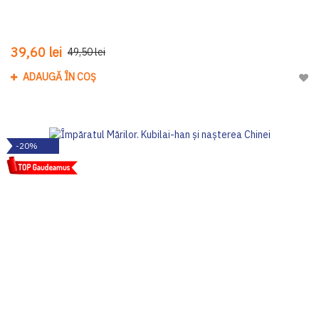
39,60 lei
49,50 lei
ADAUGĂ ÎN COȘ
Adau
-20%