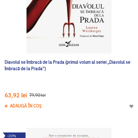
Diavolul se îmbracă de la Prada (primul volum al seriei „Diavolul se
îmbracă de la Prada”)
63,92 lei
79,90 lei
ADAUGĂ ÎN COȘ
Adau
-20%