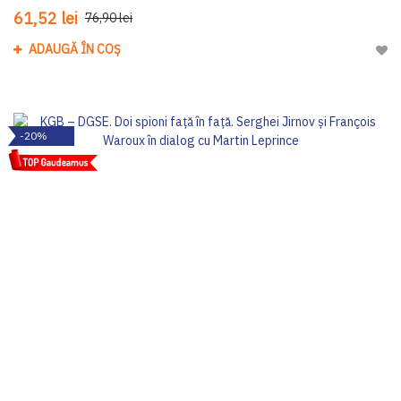
61,52 lei
76,90 lei
ADAUGĂ ÎN COȘ
Adau
-20%