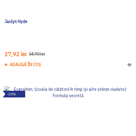
Jaclyn Hyde
27,92 lei
34,90 lei
ADAUGĂ ÎN COȘ
Adau
-20%