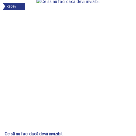
-20%
Ce să nu faci dacă devii invizibil