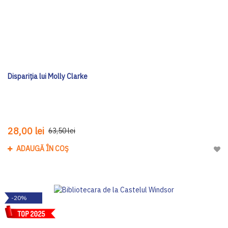
Dispariția lui Molly Clarke
28,00 lei
63,50 lei
ADAUGĂ ÎN COȘ
Adau
-20%