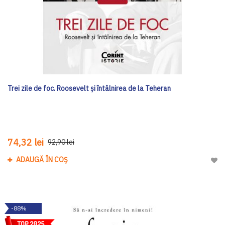
Trei zile de foc. Roosevelt și întâlnirea de la Teheran
74,32 lei
92,90 lei
ADAUGĂ ÎN COȘ
Adau
-88%