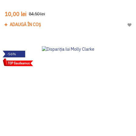
10,00 lei
84,50 lei
ADAUGĂ ÎN COȘ
Adau
-56%