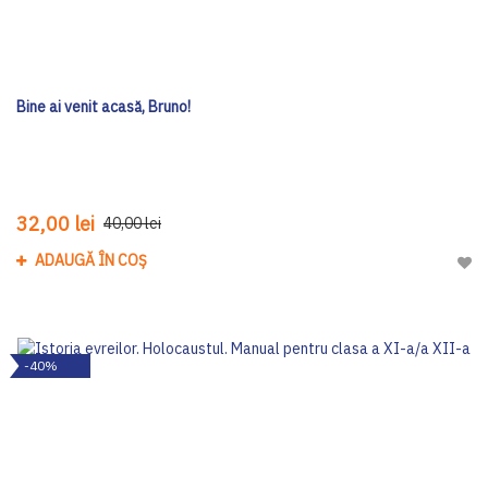
Bine ai venit acasă, Bruno!
32,00 lei
40,00 lei
ADAUGĂ ÎN COȘ
Adau
-40%