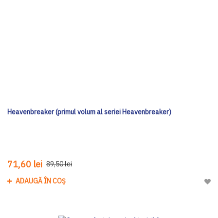
Heavenbreaker (primul volum al seriei Heavenbreaker)
71,60 lei
89,50 lei
ADAUGĂ ÎN COȘ
Adau