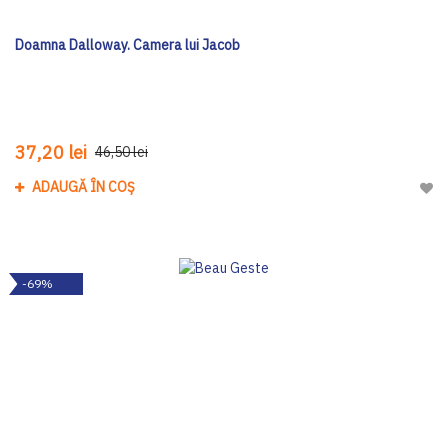
Doamna Dalloway. Camera lui Jacob
37,20 lei
46,50 lei
ADAUGĂ ÎN COȘ
Adau
-69%