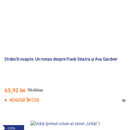
Străini în noapte. Un roman despre Frank Sinatra și Ava Gardner
63,92 lei
79,90 lei
ADAUGĂ ÎN COȘ
Adau
-20%