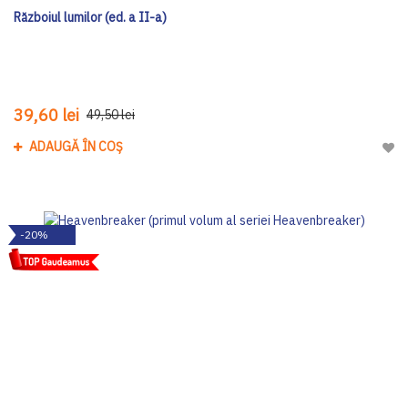
Războiul lumilor (ed. a II-a)
39,60 lei
49,50 lei
ADAUGĂ ÎN COȘ
Adau
-20%