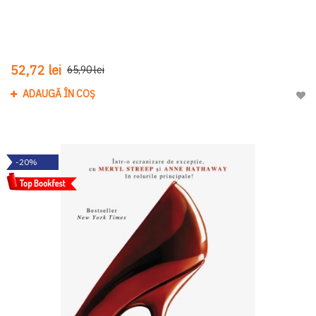
52,72 lei
65,90 lei
ADAUGĂ ÎN COȘ
Adau
-20%