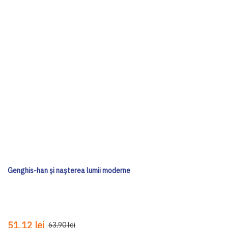
Genghis-han și nașterea lumii moderne
51,12 lei
63,90 lei