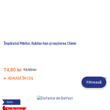
Împăratul Mărilor. Kubilai-han și nașterea Chinei
74,80 lei
93,50 lei
ADAUGĂ ÎN COȘ
Adau
Filtrează
-86%