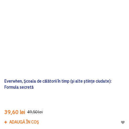
Everwhen, Școala de călătorii în timp (și alte științe ciudate):
Formula secretă
39,60 lei
49,50 lei
ADAUGĂ ÎN COȘ
Adau