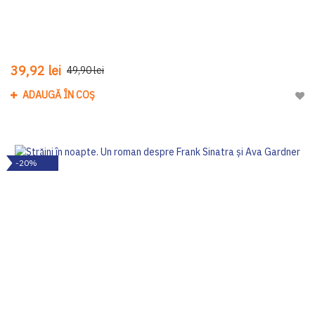
39,92 lei
49,90 lei
ADAUGĂ ÎN COȘ
Adau
-20%