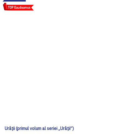
Urâții (primul volum al seriei „Urâții”)