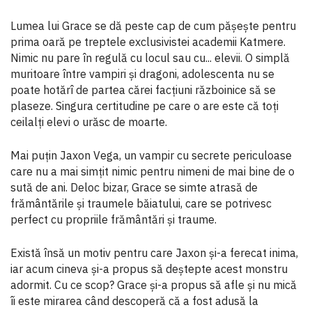
Lumea lui Grace se dă peste cap de cum pășește pentru
prima oară pe treptele exclusivistei academii Katmere.
Nimic nu pare în regulă cu locul sau cu... elevii. O simplă
muritoare între vampiri și dragoni, adolescenta nu se
poate hotărî de partea cărei facțiuni războinice să se
plaseze. Singura certitudine pe care o are este că toți
ceilalți elevi o urăsc de moarte.
Mai puțin Jaxon Vega, un vampir cu secrete periculoase
care nu a mai simțit nimic pentru nimeni de mai bine de o
sută de ani. Deloc bizar, Grace se simte atrasă de
frământările și traumele băiatului, care se potrivesc
perfect cu propriile frământări și traume.
Există însă un motiv pentru care Jaxon și-a ferecat inima,
iar acum cineva și-a propus să deștepte acest monstru
adormit. Cu ce scop? Grace și-a propus să afle și nu mică
îi este mirarea când descoperă că a fost adusă la