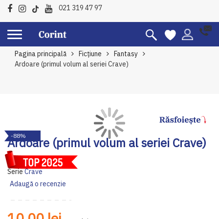
021 319 47 97
Pagina principală
Ficțiune
Fantasy
Ardoare (primul volum al seriei Crave)
Skip
Sk
-88%
to
to
Ardoare (primul volum al seriei Crave)
the
th
end
be
Autor:
Tracy Wolff
of
of
Serie
Crave
the
th
Adaugă o recenzie
images
im
gallery
ga
10,00 lei