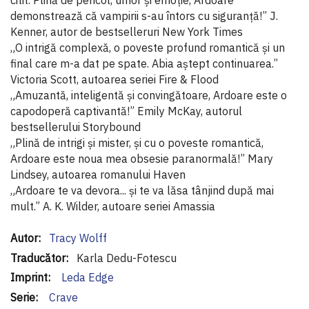
demonstrează că vampirii s-au întors cu siguranță!” J.
Kenner, autor de bestselleruri New York Times
„O intrigă complexă, o poveste profund romantică și un
final care m-a dat pe spate. Abia aștept continuarea.”
Victoria Scott, autoarea seriei Fire & Flood
„Amuzantă, inteligentă și convingătoare, Ardoare este o
capodoperă captivantă!” Emily McKay, autorul
bestsellerului Storybound
„Plină de intrigi și mister, și cu o poveste romantică,
Ardoare este noua mea obsesie paranormală!” Mary
Lindsey, autoarea romanului Haven
„Ardoare te va devora... și te va lăsa tânjind după mai
mult.” A. K. Wilder, autoare seriei Amassia
Informaţii
Tracy Wolff
suplimentare
Karla Dedu-Fotescu
Leda Edge
Crave