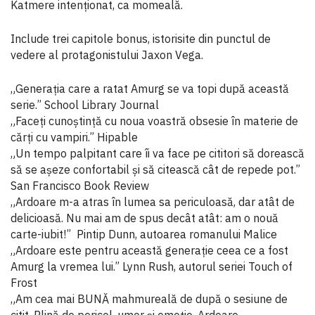
Katmere intenționat, ca momeală.
Include trei capitole bonus, istorisite din punctul de
vedere al protagonistului Jaxon Vega.
„Generația care a ratat Amurg se va topi după această
serie.” School Library Journal
„Faceți cunoștință cu noua voastră obsesie în materie de
cărți cu vampiri.” Hipable
„Un tempo palpitant care îi va face pe cititori să dorească
să se așeze confortabil și să citească cât de repede pot.”
San Francisco Book Review
„Ardoare m-a atras în lumea sa periculoasă, dar atât de
delicioasă. Nu mai am de spus decât atât: am o nouă
carte-iubit!” Pintip Dunn, autoarea romanului Malice
„Ardoare este pentru această generație ceea ce a fost
Amurg la vremea lui.” Lynn Rush, autorul seriei Touch of
Frost
„Am cea mai BUNĂ mahmureală de după o sesiune de
citit. Plină de pericol, umor și emoție, Ardoare