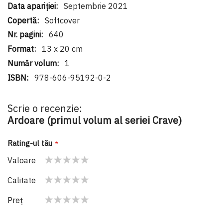
Septembrie 2021
Softcover
640
13 x 20 cm
1
978-606-95192-0-2
Scrie o recenzie:
Ardoare (primul volum al seriei Crave)
Rating-ul tău
Valoare
1
2
3
4
5
Calitate
star
stars
stars
stars
stars
1
2
3
4
5
Preţ
star
stars
stars
stars
stars
1
2
3
4
5