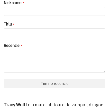
star
stars
stars
stars
stars
Nickname
Titlu
Recenzie
Trimite recenzie
Tracy Wolff
e o mare iubitoare de vampiri, dragoni