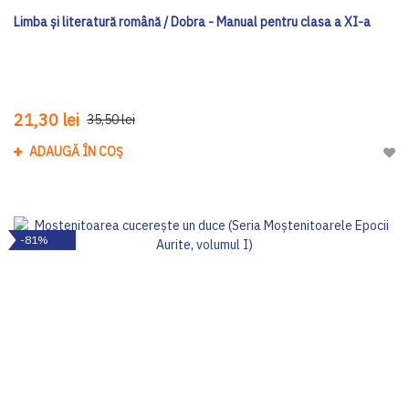
Limba şi literatură română / Dobra - Manual pentru clasa a XI-a
21,30 lei
35,50 lei
ADAUGĂ ÎN COȘ
Adau
-81%