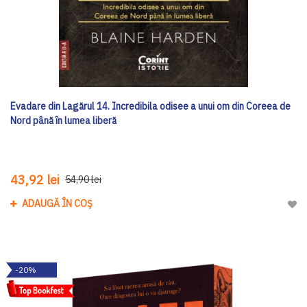
Evadare din Lagărul 14. Incredibila odisee a unui om din Coreea de
Nord până în lumea liberă
43,92 lei
54,90 lei
ADAUGĂ ÎN COȘ
Adau
-20%