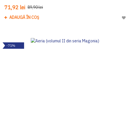
71,92 lei
89,90 lei
ADAUGĂ ÎN COȘ
Adau
-71%