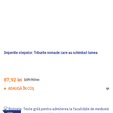
Imperiile stepelor. Triburile nomade care au schimbat lumea
87,92 lei
109,90 lei
ADAUGĂ ÎN COȘ
Adau
-40%