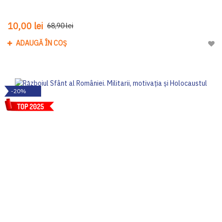
10,00 lei
68,90 lei
ADAUGĂ ÎN COȘ
Adau
-20%