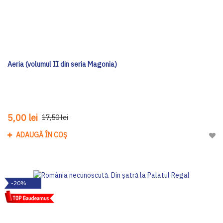
Aeria (volumul II din seria Magonia)
5,00 lei
17,50 lei
ADAUGĂ ÎN COȘ
Adau
-20%