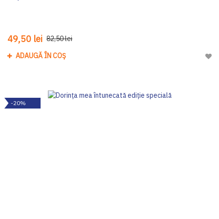
49,50 lei
82,50 lei
ADAUGĂ ÎN COȘ
Adau
-20%