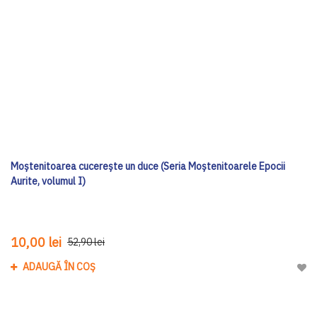
Moștenitoarea cucerește un duce (Seria Moștenitoarele Epocii
Aurite, volumul I)
10,00 lei
52,90 lei
ADAUGĂ ÎN COȘ
Adau