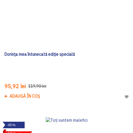
Dorința mea întunecată ediţie specială
95,92 lei
119,90 lei
ADAUGĂ ÎN COȘ
Adau
-85%