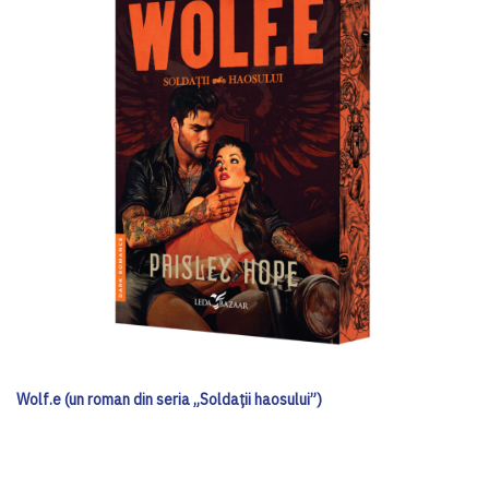
Wolf.e (un roman din seria „Soldații haosului”)