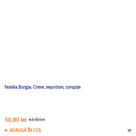
Familia Borgia. Crime, nepotism, corupție
50,80 lei
63,50 lei
ADAUGĂ ÎN COȘ
Adau