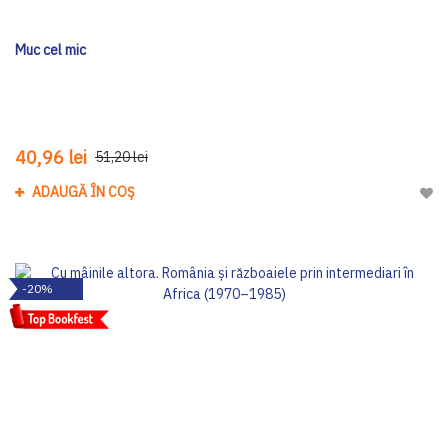
Muc cel mic
40,96 lei
51,20 lei
ADAUGĂ ÎN COȘ
Adau
-20%