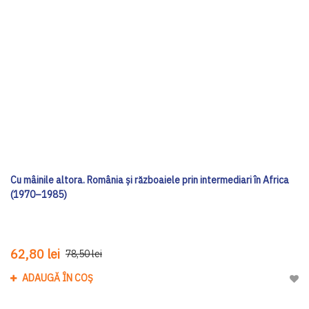
Cu mâinile altora. România și războaiele prin intermediari în Africa
(1970–1985)
62,80 lei
78,50 lei
ADAUGĂ ÎN COȘ
Adau