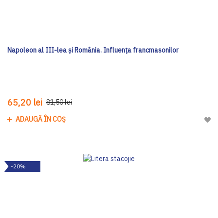
Napoleon al III-lea și România. Influența francmasonilor
65,20 lei
81,50 lei
ADAUGĂ ÎN COȘ
Adau
-20%