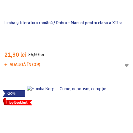
Limba şi literatura română / Dobra - Manual pentru clasa a XII-a
21,30 lei
35,50 lei
ADAUGĂ ÎN COȘ
Adau
-20%