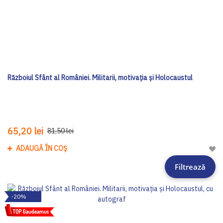
Războiul Sfânt al României. Militarii, motivația și Holocaustul
65,20 lei
81,50 lei
ADAUGĂ ÎN COȘ
Adau
Filtrează
-20%