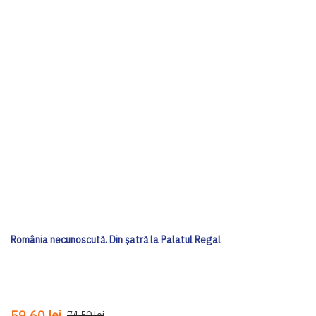
România necunoscută. Din șatră la Palatul Regal
59,60 lei
74,50 lei