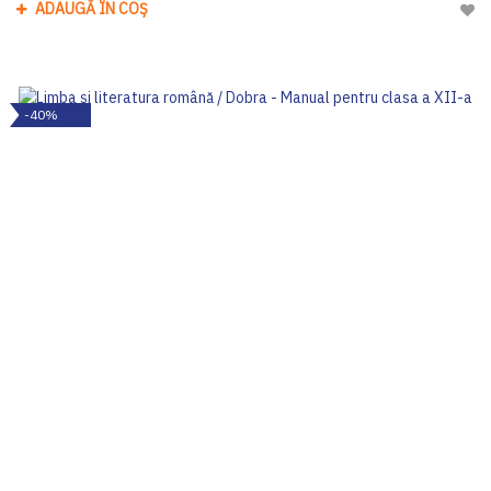
ADAUGĂ ÎN COȘ
Adau
-40%