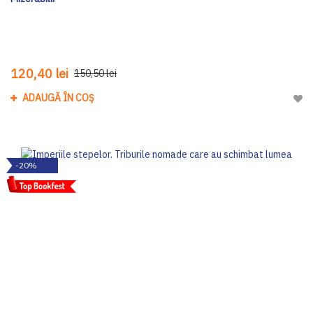
120,40 lei
150,50 lei
ADAUGĂ ÎN COȘ
Adau
-20%