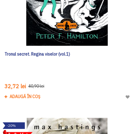
Tronul secret. Regina viselor (vol.1)
32,72 lei
40,90 lei
ADAUGĂ ÎN COȘ
Adau
-20%