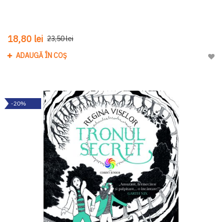
18,80 lei
23,50 lei
ADAUGĂ ÎN COȘ
Adau
-20%