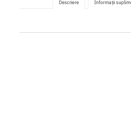
Descriere
Informaţii supli