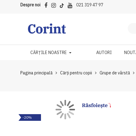
Despre noi
021 319 47 97
CĂRȚILE NOASTRE
AUTORI
NOUT
Pagina principală
Cărți pentru copii
Grupe de vârstă
Skip
Skip
-20%
to
to
the
the
end
beginning