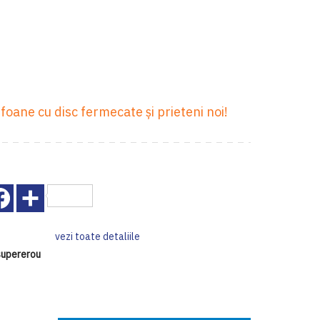
oane cu disc fermecate și prieteni noi!
Facebook
Share
vezi toate detaliile
supererou