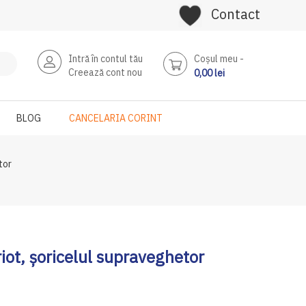
Contact
Intră în contul tău
Coşul meu
Creează cont nou
0,00 lei
BLOG
CANCELARIA CORINT
tor
ot, șoricelul supraveghetor