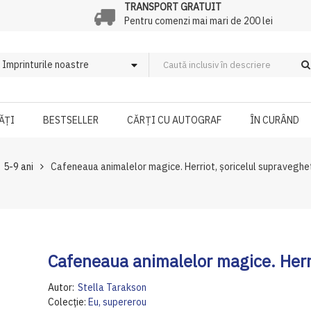
TRANSPORT GRATUIT
Pentru comenzi mai mari de 200 lei
ĂȚI
BESTSELLER
CĂRȚI CU AUTOGRAF
ÎN CURÂND
5-9 ani
Cafeneaua animalelor magice. Herriot, șoricelul supraveghe
Cafeneaua animalelor magice. Herri
Autor:
Stella Tarakson
Colecție:
Eu, supererou