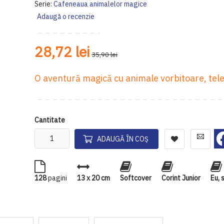
Serie:
Cafeneaua animalelor magice
Adaugă o recenzie
28,72 lei
35,90 lei
O aventură magică cu animale vorbitoare, telef
Cantitate
ADAUGĂ ÎN COȘ
128
pagini
13 x 20 cm
Softcover
Corint Junior
Eu, 