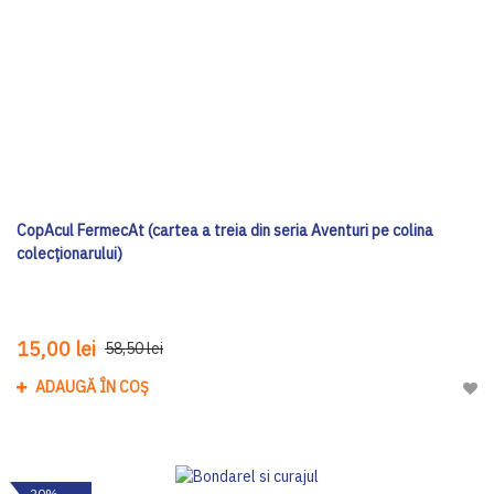
CopAcul FermecAt (cartea a treia din seria Aventuri pe colina
colecționarului)
15,00 lei
58,50 lei
ADAUGĂ ÎN COȘ
Adau
-20%