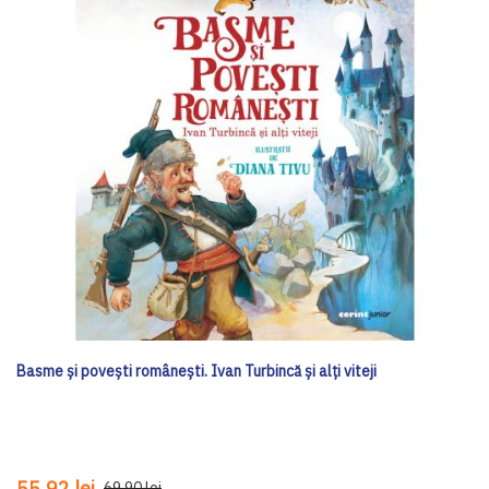
Basme și povești românești. Ivan Turbincă și alți viteji
55,92 lei
69,90 lei