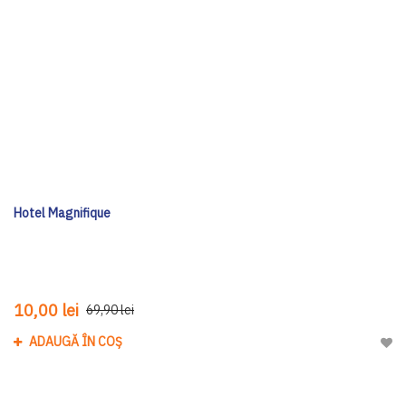
Hotel Magnifique
10,00 lei
69,90 lei
ADAUGĂ ÎN COȘ
Adau