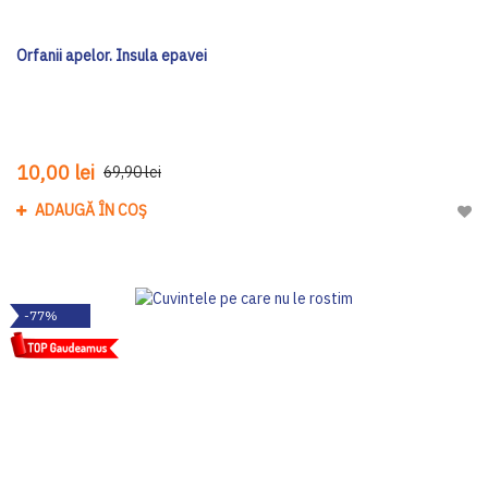
Orfanii apelor. Insula epavei
10,00 lei
69,90 lei
ADAUGĂ ÎN COȘ
Adau
-77%