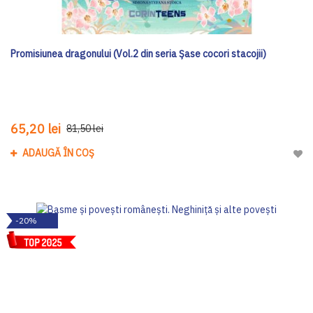
Promisiunea dragonului (Vol.2 din seria Șase cocori stacojii)
65,20 lei
81,50 lei
ADAUGĂ ÎN COȘ
Adau
-20%