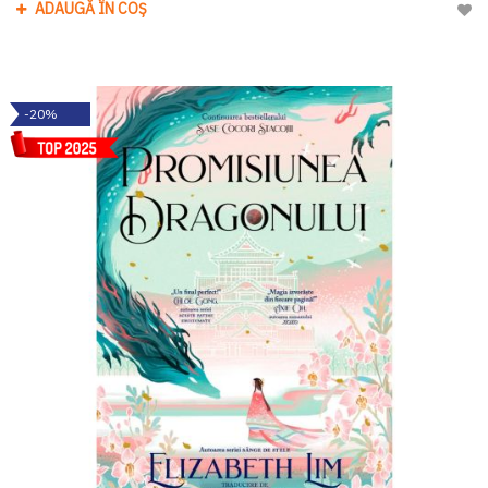
ADAUGĂ ÎN COȘ
Adau
-20%