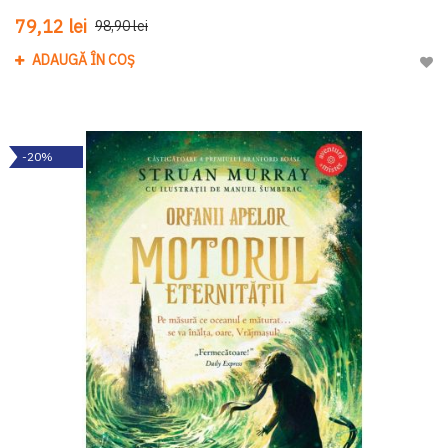
79,12 lei
98,90 lei
ADAUGĂ ÎN COȘ
Adau
-20%