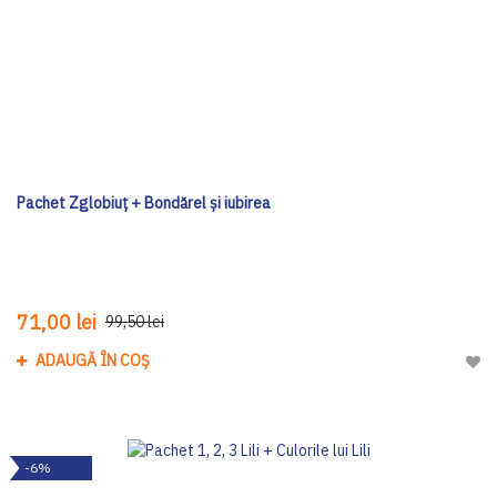
Pachet Zglobiuț + Bondărel și iubirea
71,00 lei
99,50 lei
ADAUGĂ ÎN COȘ
Adau
-6%