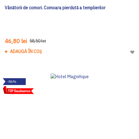
Vânătorii de comori. Comoara pierdută a templierilor
46,80 lei
58,50 lei
ADAUGĂ ÎN COȘ
Adau
-86%