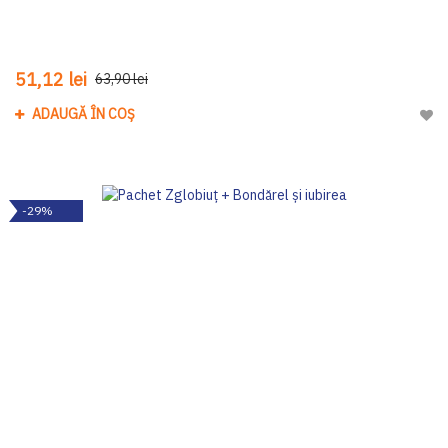
51,12 lei
63,90 lei
ADAUGĂ ÎN COȘ
Adau
-29%