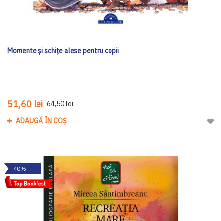
Momente și schițe alese pentru copii
51,60 lei
64,50 lei
ADAUGĂ ÎN COȘ
Adau
-40%