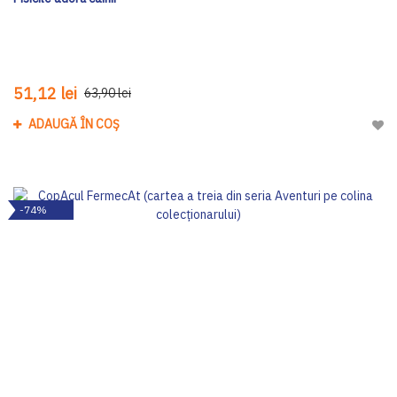
51,12 lei
63,90 lei
ADAUGĂ ÎN COȘ
Adau
-74%