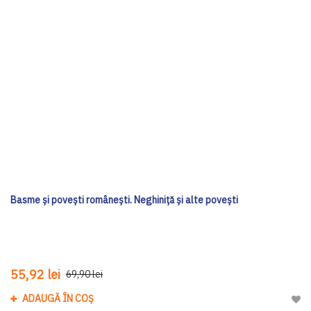
Basme și povești românești. Neghiniță și alte povești
55,92 lei
69,90 lei
ADAUGĂ ÎN COȘ
Adau