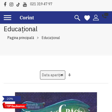
021 319 47 97
Educațional
Pagina principală
Educațional
Setati
ascendent
-20%