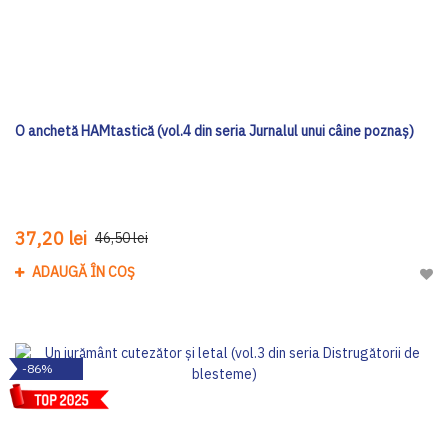
O anchetă HAMtastică (vol.4 din seria Jurnalul unui câine poznaș)
37,20 lei
46,50 lei
ADAUGĂ ÎN COȘ
Adau
-86%