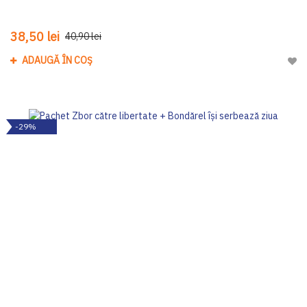
38,50 lei
40,90 lei
ADAUGĂ ÎN COȘ
Adau
-29%