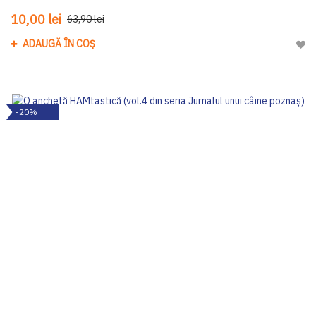
10,00 lei
63,90 lei
ADAUGĂ ÎN COȘ
Adau
-20%