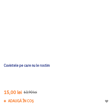
Cuvintele pe care nu le rostim
15,00 lei
63,90 lei
ADAUGĂ ÎN COȘ
Adau