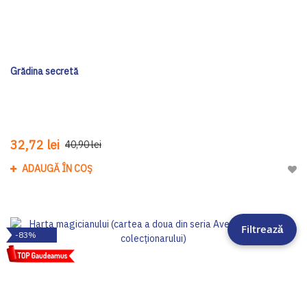
Grădina secretă
32,72 lei
40,90 lei
ADAUGĂ ÎN COȘ
Adau
Filtrează
-83%