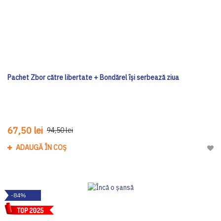
Pachet Zbor către libertate + Bondărel își serbează ziua
67,50 lei
94,50 lei
ADAUGĂ ÎN COȘ
Adau
-84%