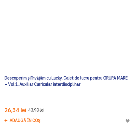
Descoperim și învățăm cu Lucky. Caiet de lucru pentru GRUPA MARE
– Vol.1. Auxiliar Curricular interdisciplinar
26,34 lei
43,90 lei
ADAUGĂ ÎN COȘ
Adau