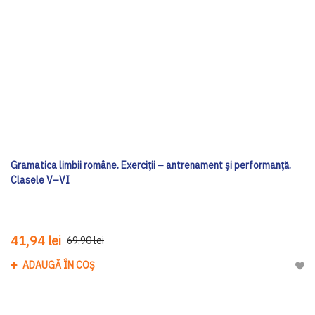
Gramatica limbii române. Exerciții – antrenament și performanță.
Clasele V–VI
41,94 lei
69,90 lei
ADAUGĂ ÎN COȘ
Adau