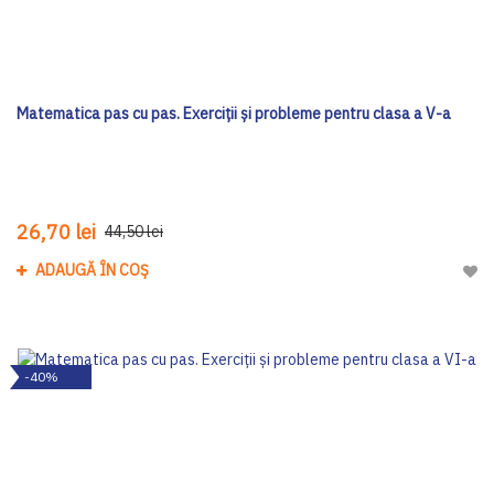
Matematica pas cu pas. Exerciții și probleme pentru clasa a V-a
26,70 lei
44,50 lei
ADAUGĂ ÎN COȘ
Adau
-40%