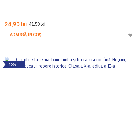
24,90 lei
41,50 lei
ADAUGĂ ÎN COȘ
Adau
-40%