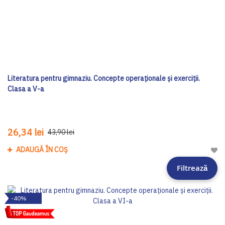
Literatura pentru gimnaziu. Concepte operaționale și exerciții.
Clasa a V-a
26,34 lei
43,90 lei
ADAUGĂ ÎN COȘ
Adau
Filtrează
-40%