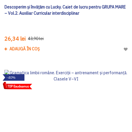
Descoperim și învățăm cu Lucky. Caiet de lucru pentru GRUPA MARE
– Vol.2. Auxiliar Curricular interdisciplinar
26,34 lei
43,90 lei
ADAUGĂ ÎN COȘ
Adau
-40%