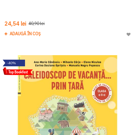
24,54 lei
40,90 lei
ADAUGĂ ÎN COȘ
Adau
-40%