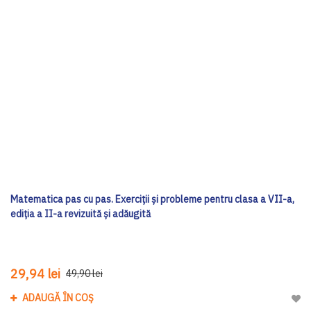
Matematica pas cu pas. Exerciții și probleme pentru clasa a VII-a,
ediția a II-a revizuită și adăugită
29,94 lei
49,90 lei
ADAUGĂ ÎN COȘ
Adau