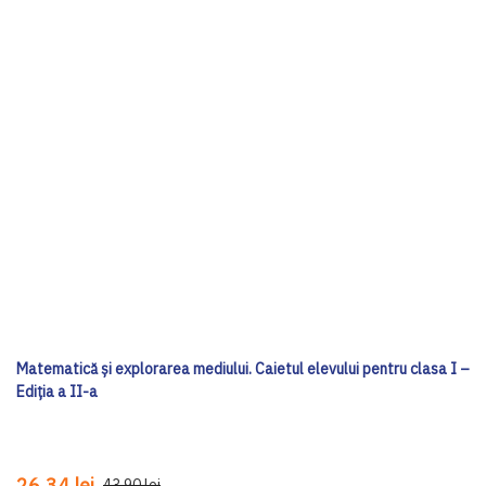
Matematică și explorarea mediului. Caietul elevului pentru clasa I –
Ediția a II-a
26,34 lei
43,90 lei