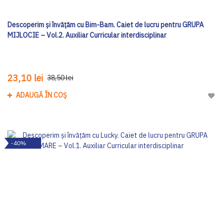
Descoperim și învățăm cu Bim-Bam. Caiet de lucru pentru GRUPA
MIJLOCIE – Vol.2. Auxiliar Curricular interdisciplinar
23,10 lei
38,50 lei
ADAUGĂ ÎN COȘ
Adau
-40%