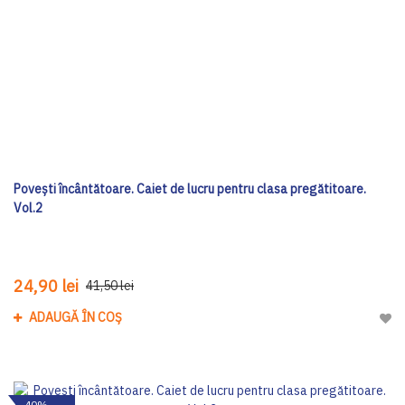
Povești încântătoare. Caiet de lucru pentru clasa pregătitoare.
Vol.2
24,90 lei
41,50 lei
ADAUGĂ ÎN COȘ
Adau
-40%