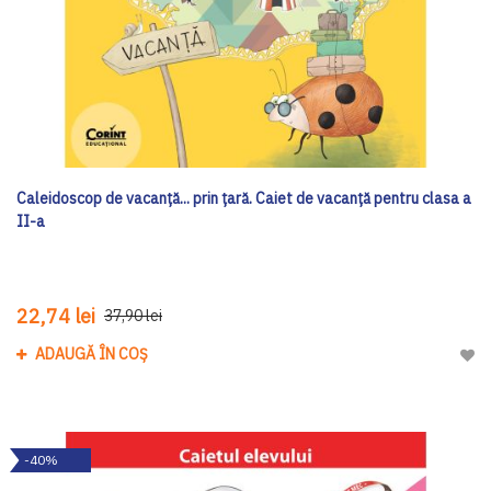
Caleidoscop de vacanță... prin țară. Caiet de vacanță pentru clasa a
II-a
22,74 lei
37,90 lei
ADAUGĂ ÎN COȘ
Adau
-40%