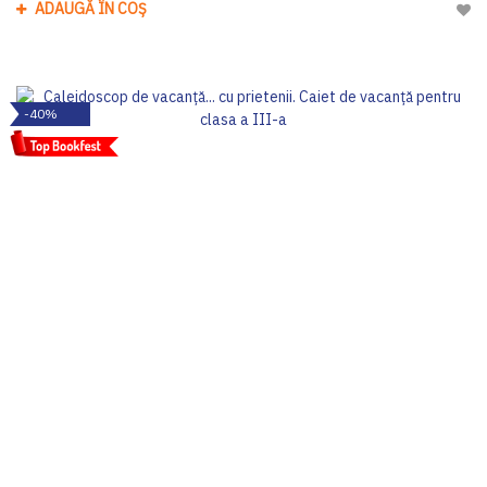
ADAUGĂ ÎN COȘ
Adau
-40%