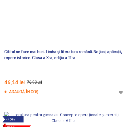
Cititul ne face mai buni. Limba și literatura română. Noțiuni, aplicații,
repere istorice. Clasa a X-a, ediţia a II-a
46,14 lei
76,90 lei
ADAUGĂ ÎN COȘ
Adau
-40%