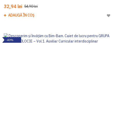
32,94 lei
54,90 lei
ADAUGĂ ÎN COȘ
Adau
-40%