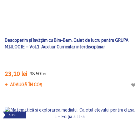
Descoperim și învățăm cu Bim-Bam. Caiet de lucru pentru GRUPA
MIJLOCIE – Vol.1. Auxiliar Curricular interdisciplinar
23,10 lei
38,50 lei
ADAUGĂ ÎN COȘ
Adau
-40%