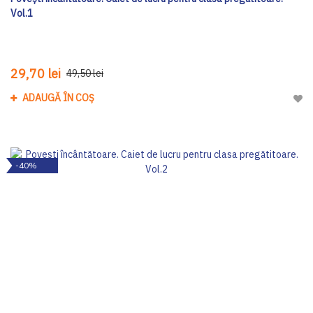
Vol.1
29,70 lei
49,50 lei
ADAUGĂ ÎN COȘ
Adau
-40%