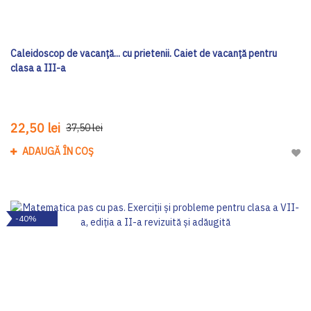
Caleidoscop de vacanță... cu prietenii. Caiet de vacanţă pentru
clasa a III-a
22,50 lei
37,50 lei
ADAUGĂ ÎN COȘ
Adau
-40%