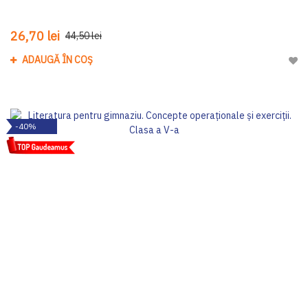
26,70 lei
44,50 lei
ADAUGĂ ÎN COȘ
Adau
-40%