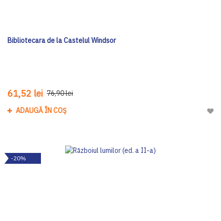
Bibliotecara de la Castelul Windsor
61,52 lei
76,90 lei
ADAUGĂ ÎN COȘ
Adau
-20%