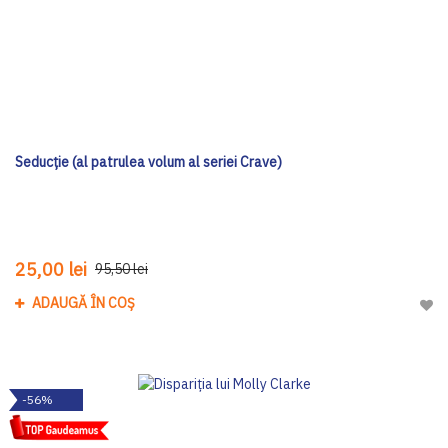
Seducție (al patrulea volum al seriei Crave)
25,00 lei
95,50 lei
ADAUGĂ ÎN COȘ
Adau
-56%