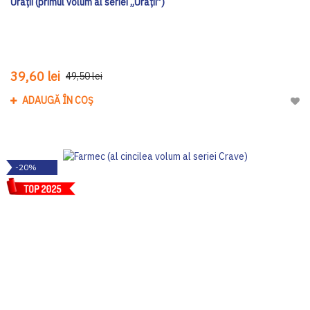
Urâții (primul volum al seriei „Urâții”)
39,60 lei
49,50 lei
ADAUGĂ ÎN COȘ
Adau
-20%