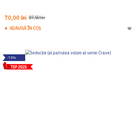
70,00 lei
87,50 lei
ADAUGĂ ÎN COȘ
Adau
-74%