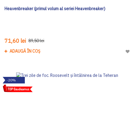
Heavenbreaker (primul volum al seriei Heavenbreaker)
71,60 lei
89,50 lei
ADAUGĂ ÎN COȘ
Adau
-20%