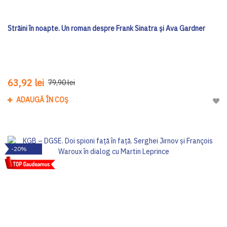
Străini în noapte. Un roman despre Frank Sinatra și Ava Gardner
63,92 lei
79,90 lei
ADAUGĂ ÎN COȘ
Adau
-20%