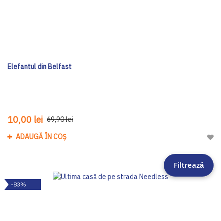
Elefantul din Belfast
10,00 lei
69,90 lei
ADAUGĂ ÎN COȘ
Adau
Filtrează
-83%