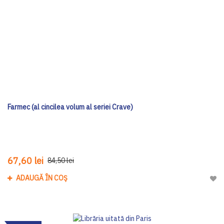
Farmec (al cincilea volum al seriei Crave)
67,60 lei
84,50 lei
ADAUGĂ ÎN COȘ
Adau