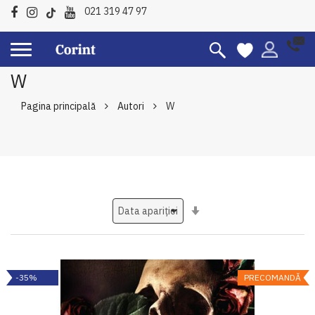
021 319 47 97
W
Pagina principală
Autori
W
Setati
ascendent
-35%
PRECOMANDĂ