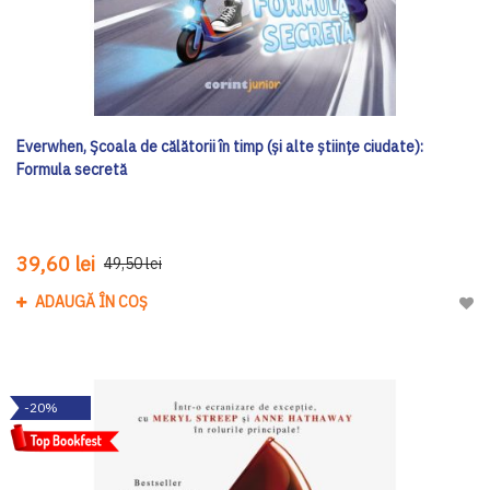
Everwhen, Școala de călătorii în timp (și alte științe ciudate):
Formula secretă
39,60 lei
49,50 lei
ADAUGĂ ÎN COȘ
Adau
-20%