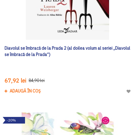
Diavolul se îmbracă de la Prada 2 (al doilea volum al seriei „Diavolul
se îmbracă de la Prada”)
67,92 lei
84,90 lei
ADAUGĂ ÎN COȘ
Adau
-20%