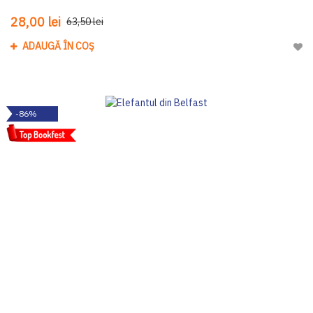
28,00 lei
63,50 lei
ADAUGĂ ÎN COȘ
Adau
-86%