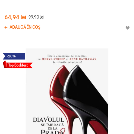
64,94 lei
99,90 lei
ADAUGĂ ÎN COȘ
Adau
-20%