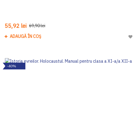
55,92 lei
69,90 lei
ADAUGĂ ÎN COȘ
Adau
-40%