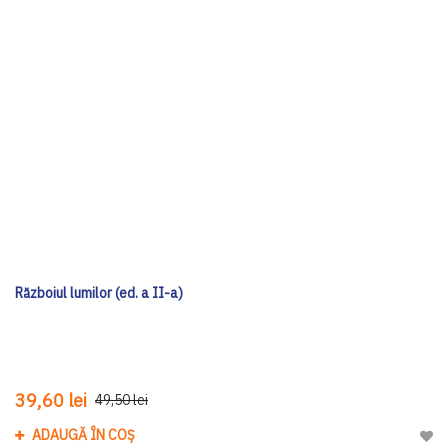
Războiul lumilor (ed. a II-a)
39,60 lei
49,50 lei
ADAUGĂ ÎN COȘ
Adau