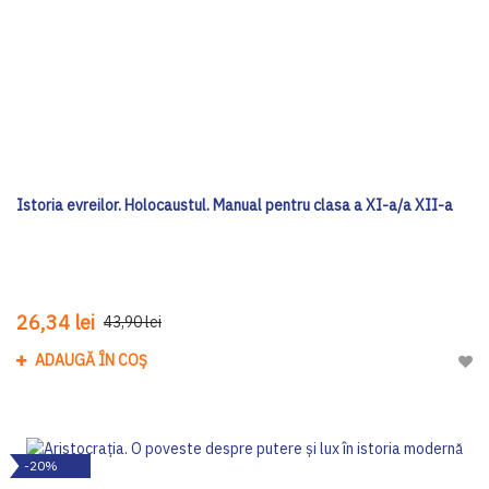
Istoria evreilor. Holocaustul. Manual pentru clasa a XI-a/a XII-a
26,34 lei
43,90 lei
ADAUGĂ ÎN COȘ
Adau
-20%