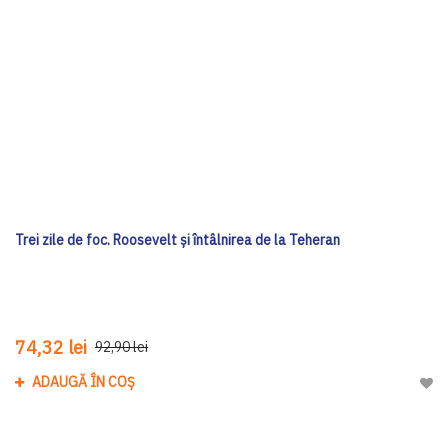
Trei zile de foc. Roosevelt și întâlnirea de la Teheran
74,32 lei
92,90 lei
ADAUGĂ ÎN COȘ
Adau