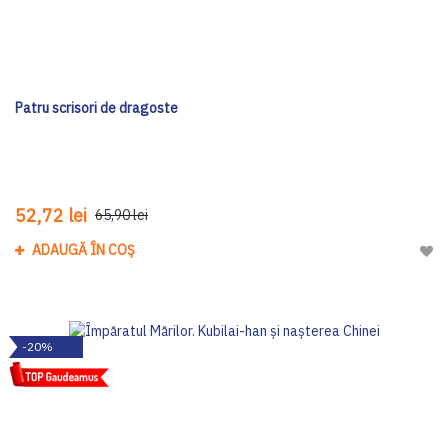
Patru scrisori de dragoste
52,72 lei
65,90 lei
ADAUGĂ ÎN COȘ
Adau
-20%