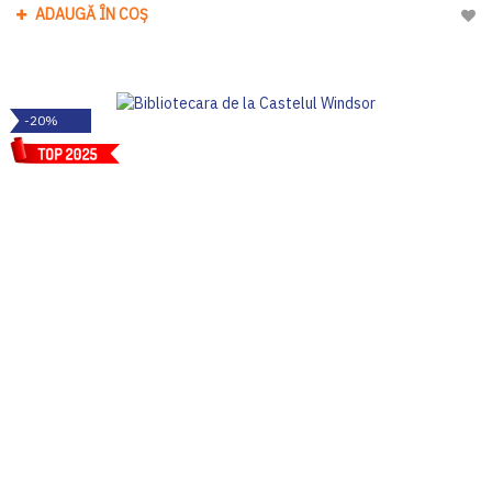
ADAUGĂ ÎN COȘ
Adau
-20%