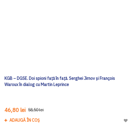
KGB – DGSE. Doi spioni față în față. Serghei Jirnov și François
Waroux în dialog cu Martin Leprince
46,80 lei
58,50 lei
ADAUGĂ ÎN COȘ
Adau