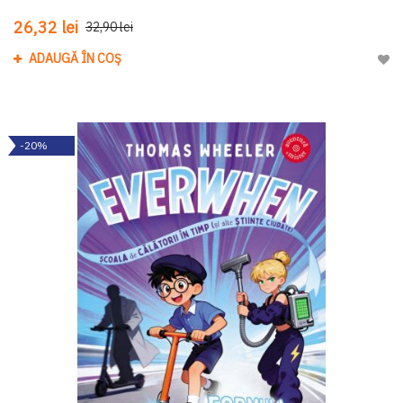
26,32 lei
32,90 lei
ADAUGĂ ÎN COȘ
Adau
-20%