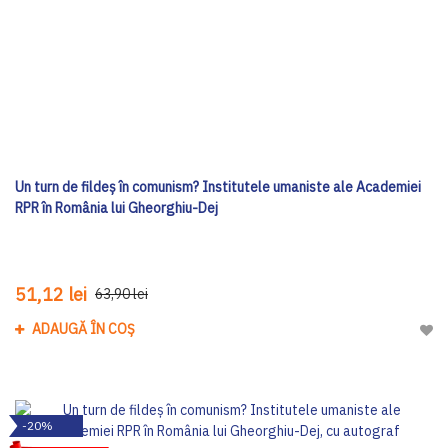
Un turn de fildeș în comunism? Institutele umaniste ale Academiei
RPR în România lui Gheorghiu-Dej
51,12 lei
63,90 lei
ADAUGĂ ÎN COȘ
Adau
-20%