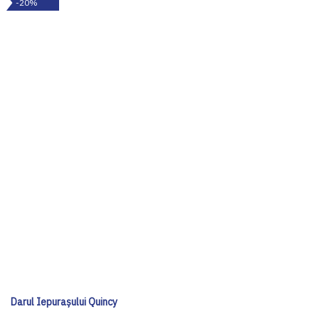
-20%
Darul Iepurașului Quincy