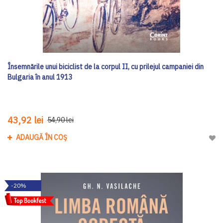
Însemnările unui biciclist de la corpul II, cu prilejul campaniei din
Bulgaria în anul 1913
43,92 lei
54,90 lei
ADAUGĂ ÎN COȘ
Adau
-20%