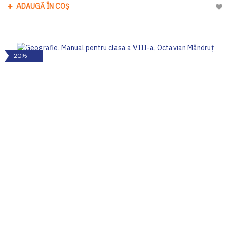
ADAUGĂ ÎN COȘ
Adau
-20%