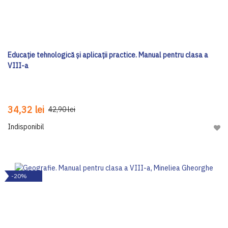
Educație tehnologică și aplicații practice. Manual pentru clasa a
VIII-a
34,32 lei
42,90 lei
Indisponibil
Adau
-20%