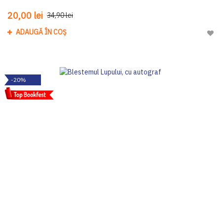
20,00 lei
34,90 lei
ADAUGĂ ÎN COȘ
Adau
-20%