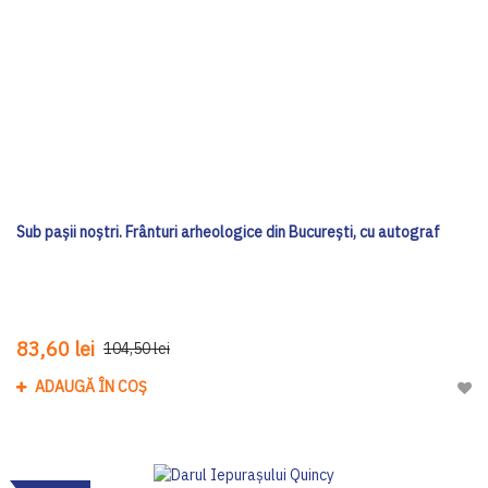
Sub pașii noștri. Frânturi arheologice din București, cu autograf
83,60 lei
104,50 lei
ADAUGĂ ÎN COȘ
Adau