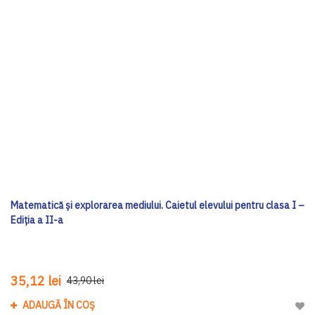
Matematică și explorarea mediului. Caietul elevului pentru clasa I –
Ediția a II-a
35,12 lei
43,90 lei
ADAUGĂ ÎN COȘ
Adau