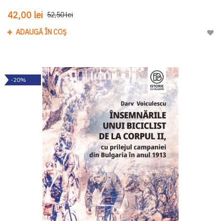
42,00 lei
52,50 lei
ADAUGĂ ÎN COȘ
Adau
-20%