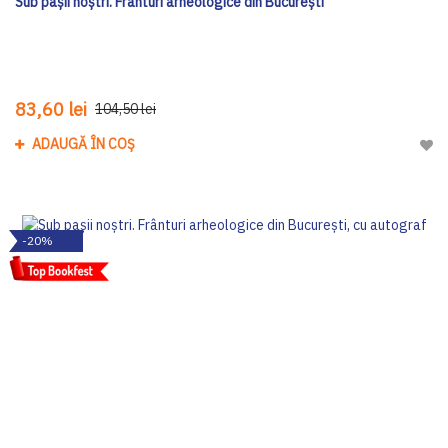
Sub pașii noștri. Frânturi arheologice din București
83,60 lei
104,50 lei
ADAUGĂ ÎN COȘ
Adau
-20%