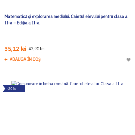
Matematică și explorarea mediului. Caietul elevului pentru clasa a
II-a – Ediția a II-a
35,12 lei
43,90 lei
ADAUGĂ ÎN COȘ
Adau
-20%