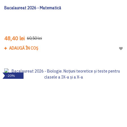
Bacalaureat 2026 - Matematică
48,40 lei
60,50 lei
ADAUGĂ ÎN COȘ
Adau
-20%