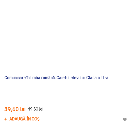
Comunicare în limba română. Caietul elevului. Clasa a II-a
39,60 lei
49,50 lei
ADAUGĂ ÎN COȘ
Adau