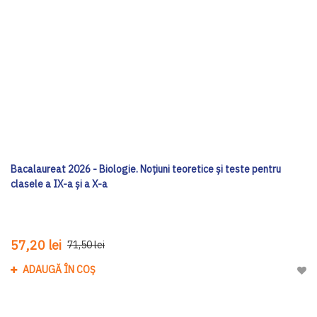
Bacalaureat 2026 - Biologie. Noțiuni teoretice și teste pentru
clasele a IX-a și a X-a
57,20 lei
71,50 lei
ADAUGĂ ÎN COȘ
Adau