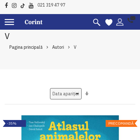
021 319 47 97
V
Pagina principală
Autori
V
Setati
ascendent
-35%
PRECOMANDĂ