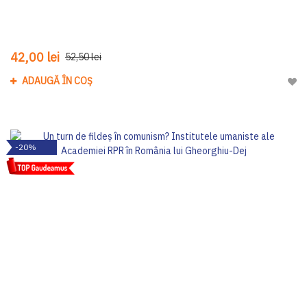
42,00 lei
52,50 lei
ADAUGĂ ÎN COȘ
Adau
-20%