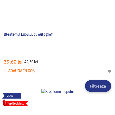
Blestemul Lupului, cu autograf
39,60 lei
49,50 lei
ADAUGĂ ÎN COȘ
Adau
Filtrează
-20%