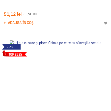
51,12 lei
63,90 lei
ADAUGĂ ÎN COȘ
Adau
-20%