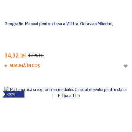
Geografie. Manual pentru clasa a VIII-a, Octavian Mândruț
34,32 lei
42,90 lei
ADAUGĂ ÎN COȘ
Adau
-20%