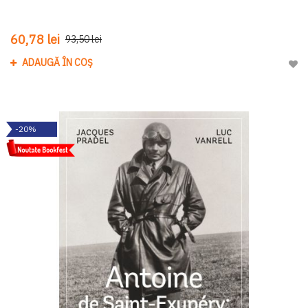
60,78 lei
93,50 lei
ADAUGĂ ÎN COȘ
Adau
-20%