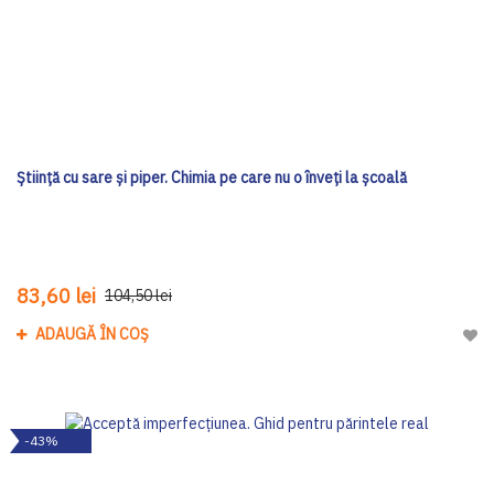
Ştiinţă cu sare şi piper. Chimia pe care nu o înveţi la şcoală
83,60 lei
104,50 lei
ADAUGĂ ÎN COȘ
Adau
-43%