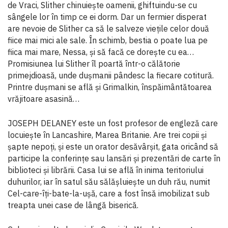
de Vraci, Slither chinuiește oamenii, ghiftuindu-se cu
sângele lor în timp ce ei dorm. Dar un fermier disperat
are nevoie de Slither ca să le salveze viețile celor două
fiice mai mici ale sale. În schimb, bestia o poate lua pe
fiica mai mare, Nessa, și să facă ce dorește cu ea…
Promisiunea lui Slither îl poartă într-o călătorie
primejdioasă, unde dușmanii pândesc la fiecare cotitură.
Printre dușmani se află și Grimalkin, înspăimântătoarea
vrăjitoare asasină…
JOSEPH DELANEY este un fost profesor de engleză care
locuiește în Lancashire, Marea Britanie. Are trei copii și
șapte nepoți, și este un orator desăvârșit, gata oricând să
participe la conferințe sau lansări și prezentări de carte în
biblioteci și librării. Casa lui se află în inima teritoriului
duhurilor, iar în satul său sălășluiește un duh rău, numit
Cel-care-îți-bate-la-ușă, care a fost însă imobilizat sub
treapta unei case de lângă biserică.