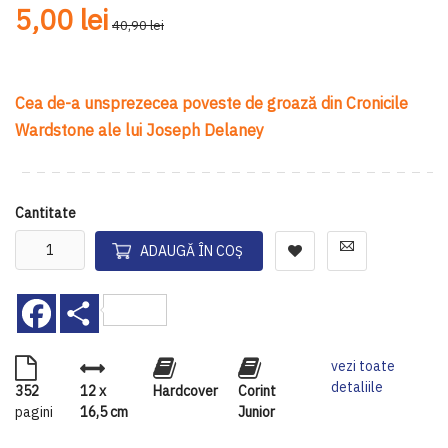
gallery
ga
5,00 lei
40,90 lei
Cea de-a unsprezecea poveste de groază din Cronicile
Wardstone ale lui Joseph Delaney
Cantitate
ADAUGĂ ÎN COȘ
Facebook
Share
vezi toate
detaliile
352
12 x
Hardcover
Corint
pagini
16,5 cm
Junior