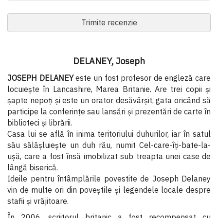
Trimite recenzie
DELANEY, Joseph
JOSEPH DELANEY
este un fost profesor de engleză care
locuieşte în Lancashire, Marea Britanie. Are trei copii şi
şapte nepoţi şi este un orator desăvârşit, gata oricând să
participe la conferinţe sau lansări şi prezentări de carte în
biblioteci şi librării.
Casa lui se află în inima teritoriului duhurilor, iar în satul
său sălăşluieşte un duh rău, numit Cel-care-îţi-bate-la-
uşă, care a fost însă imobilizat sub treapta unei case de
lângă biserică.
Ideile pentru întâmplările povestite de Joseph Delaney
vin de multe ori din poveştile şi legendele locale despre
stafii şi vrăjitoare.
În 2006, scriitorul britanic a fost recompensat cu