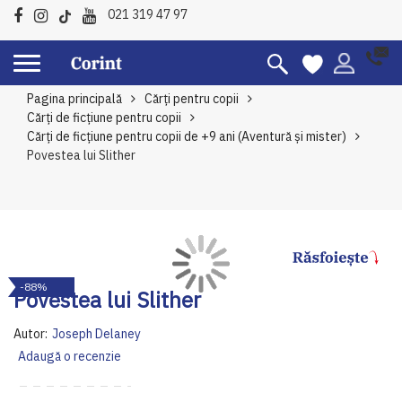
021 319 47 97
Pagina principală
Cărți pentru copii
Cărți de ficțiune pentru copii
Cărți de ficțiune pentru copii de +9 ani (Aventură și mister)
Povestea lui Slither
Skip
Sk
-88%
to
to
Povestea lui Slither
the
th
end
be
Autor:
Joseph Delaney
of
of
Adaugă o recenzie
the
th
images
im