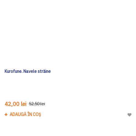
Kurofune. Navele străine
42,00 lei
52,50 lei
ADAUGĂ ÎN COȘ
Adau