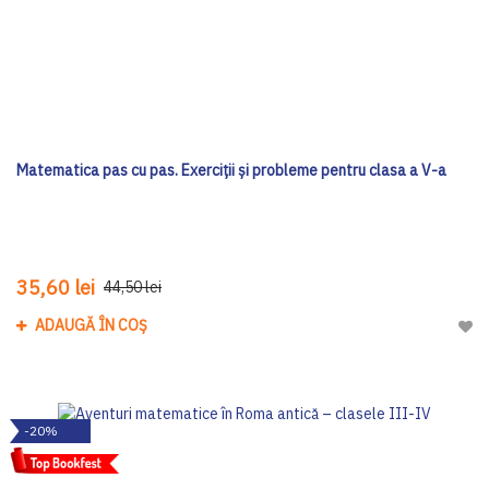
Matematica pas cu pas. Exerciții și probleme pentru clasa a V-a
35,60 lei
44,50 lei
ADAUGĂ ÎN COȘ
Adau
-20%