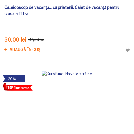
Caleidoscop de vacanță... cu prietenii. Caiet de vacanţă pentru
clasa a III-a
30,00 lei
37,50 lei
ADAUGĂ ÎN COȘ
Adau
-20%