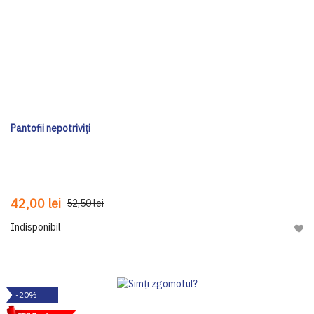
Pantofii nepotriviți
42,00 lei
52,50 lei
Indisponibil
Adau
-20%