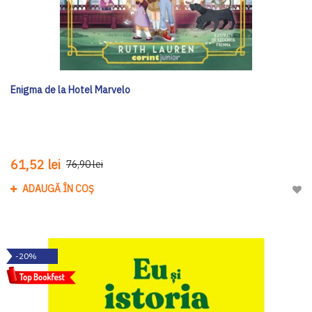
Enigma de la Hotel Marvelo
61,52 lei
76,90 lei
ADAUGĂ ÎN COȘ
Adau
-20%