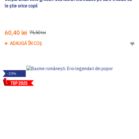
le știe orice copil
60,40 lei
75,50 lei
ADAUGĂ ÎN COȘ
Adau
-20%