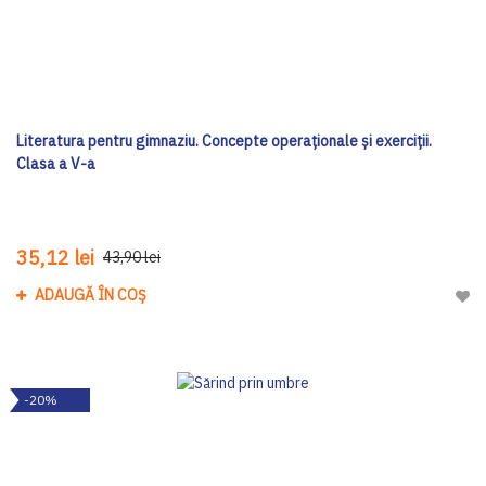
Literatura pentru gimnaziu. Concepte operaționale și exerciții.
Clasa a V-a
35,12 lei
43,90 lei
ADAUGĂ ÎN COȘ
Adau
-20%