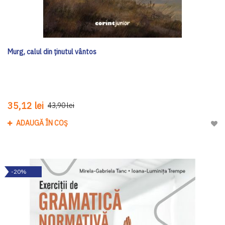
Murg, calul din ținutul vântos
35,12 lei
43,90 lei
ADAUGĂ ÎN COȘ
Adau
-20%