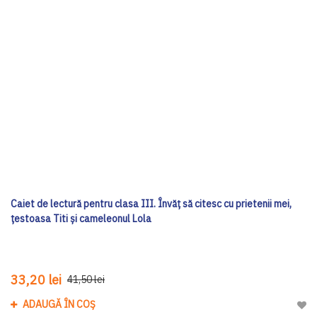
Caiet de lectură pentru clasa III. Învăț să citesc cu prietenii mei,
țestoasa Titi și cameleonul Lola
33,20 lei
41,50 lei
ADAUGĂ ÎN COȘ
Adau