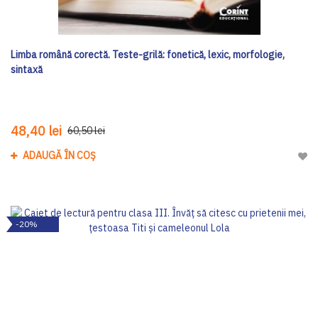
Limba română corectă. Teste-grilă: fonetică, lexic, morfologie,
sintaxă
48,40 lei
60,50 lei
ADAUGĂ ÎN COȘ
Adau
-20%