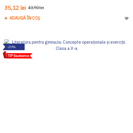
35,12 lei
43,90 lei
ADAUGĂ ÎN COȘ
Adau
-20%