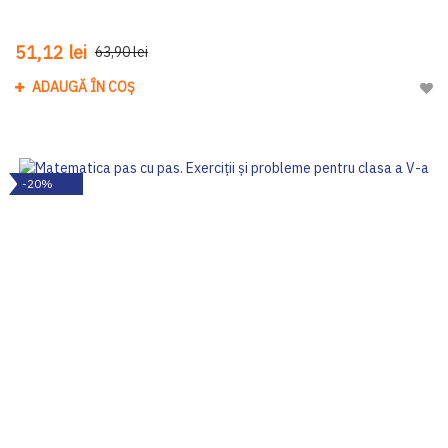
51,12 lei
63,90 lei
ADAUGĂ ÎN COȘ
Adau
-20%