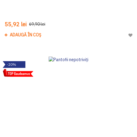
55,92 lei
69,90 lei
ADAUGĂ ÎN COȘ
Adau
-20%