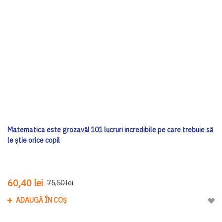
Matematica este grozavă! 101 lucruri incredibile pe care trebuie să
le știe orice copil
60,40 lei
75,50 lei
ADAUGĂ ÎN COȘ
Adau