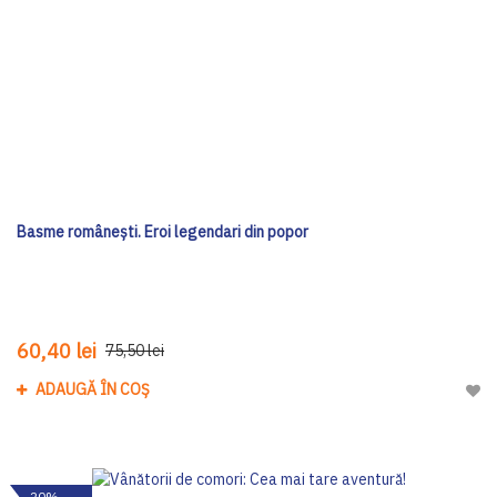
Basme românești. Eroi legendari din popor
60,40 lei
75,50 lei
ADAUGĂ ÎN COȘ
Adau
-20%