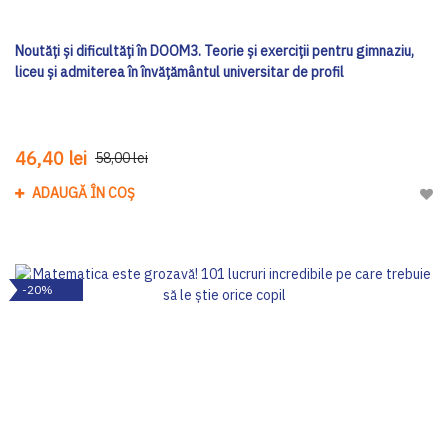
Noutăți și dificultăți în DOOM3. Teorie și exerciții pentru gimnaziu,
liceu și admiterea în învățământul universitar de profil
46,40 lei
58,00 lei
ADAUGĂ ÎN COȘ
Adau
-20%