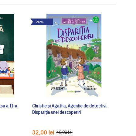
-20%
sa a II-a.
Christie și Agatha, Agenție de detectivi.
Dispariția unei descoperiri
32,00 lei
40,00 lei