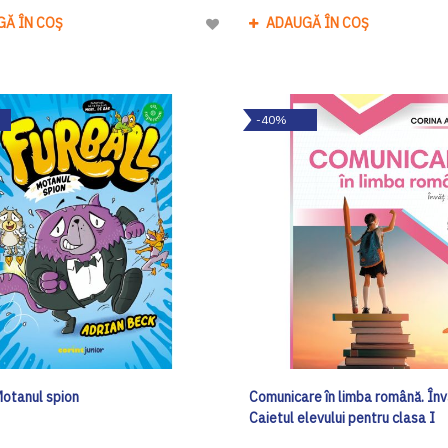
GĂ ÎN COȘ
ADAUGĂ ÎN COȘ
Adaugă
la
Lista
de
-40%
Dorinte
Motanul spion
Comunicare în limba română. Învă
Caietul elevului pentru clasa I