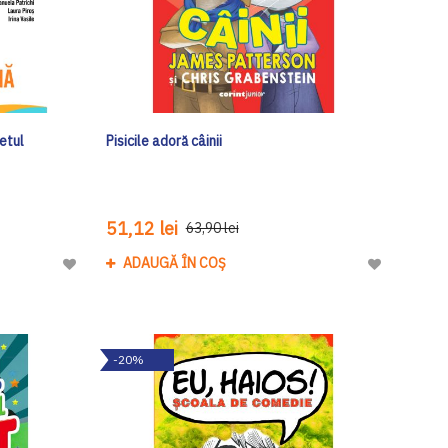
etul
Pisicile adoră câinii
51,12 lei
63,90 lei
ADAUGĂ ÎN COȘ
Adaugă
Adaugă
la
la
Lista
Lista
de
de
-20%
Dorinte
Dorinte