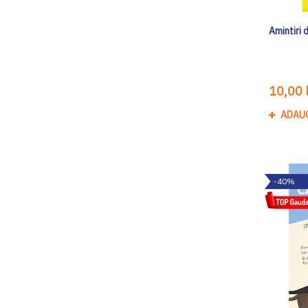
Amintiri d
10,00 l
ADAU
-40%