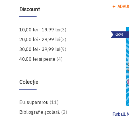
ADAU
Discount
produse
10,00 lei
-
19,99 lei
3
-20%
produse
20,00 lei
-
29,99 lei
3
produse
30,00 lei
-
39,99 lei
9
produse
40,00 lei
si peste
4
Colecție
produse
Eu, supererou
11
produse
Bibliografie școlară
2
Furball. 