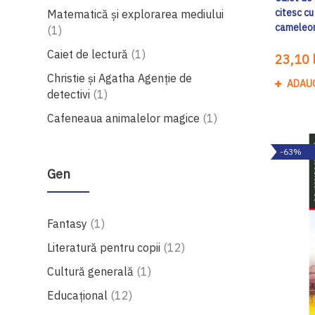
citesc cu
Matematică și explorarea mediului
cameleon
produs
1
produs
Caiet de lectură
1
23,10 l
Christie și Agatha Agenție de
ADAU
produs
detectivi
1
produs
Cafeneaua animalelor magice
1
-63%
Gen
produs
Fantasy
1
produse
Literatură pentru copii
12
produs
Cultură generală
1
produse
Educațional
12