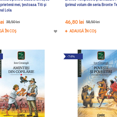
 prietenii mei, țestoasa Titi și
(primul volum din seria Bronte 
ul Lola
ei
46,80 lei
38,50 lei
58,50 lei
GĂ ÎN COȘ
ADAUGĂ ÎN COȘ
Adaugă
la
Lista
de
-74%
Dorinte