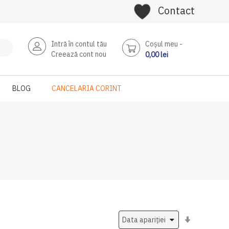
Contact
Intră în contul tău
Coşul meu
Creează cont nou
0,00 lei
BLOG
CANCELARIA CORINT
Setati
ascendent