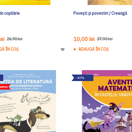
in copilărie
Poveşti şi povestiri / Creangă
ei
10,00 lei
26,90 lei
37,90 lei
GĂ ÎN COȘ
ADAUGĂ ÎN COȘ
Adaugă
la
Lista
de
-40%
Dorinte