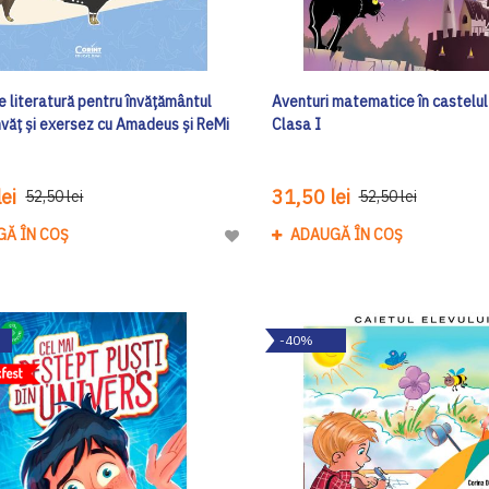
 literatură pentru învățământul
Aventuri matematice în castelul 
nvăț și exersez cu Amadeus și ReMi
Clasa I
ei
31,50 lei
52,50 lei
52,50 lei
GĂ ÎN COȘ
ADAUGĂ ÎN COȘ
Adaugă
la
Lista
de
-40%
Dorinte