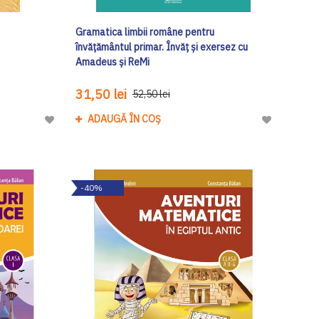
Gramatica limbii române pentru
învățământul primar. Învăț și exersez cu
Amadeus și ReMi
31,50 lei
52,50 lei
ADAUGĂ ÎN COȘ
Adaugă
Adaugă
la
la
Lista
Lista
de
de
-40%
Dorinte
Dorinte