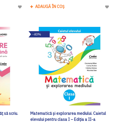
ADAUGĂ ÎN COȘ
Adaugă
Adaugă
la
la
Lista
Lista
de
de
-40%
Dorinte
Dorinte
ț să scriu.
Matematică și explorarea mediului. Caietul
elevului pentru clasa I – Ediția a II-a