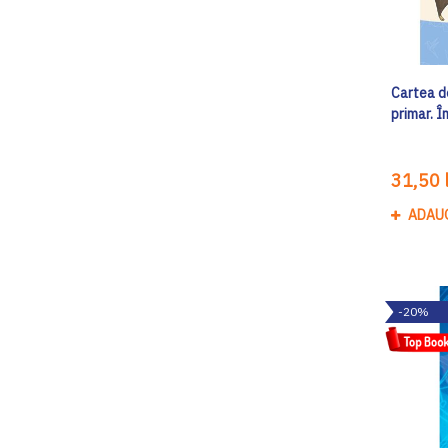
Cartea de
primar. Î
31,50 l
ADAU
-20%