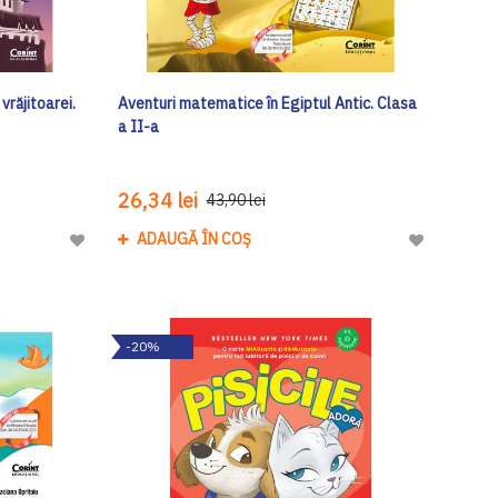
vrăjitoarei.
Aventuri matematice în Egiptul Antic. Clasa
a II-a
26,34 lei
43,90 lei
ADAUGĂ ÎN COȘ
Adaugă
Adaugă
la
la
Lista
Lista
de
de
-20%
Dorinte
Dorinte