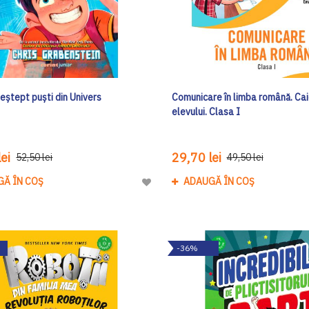
eștept puști din Univers
Comunicare în limba română. Cai
elevului. Clasa I
ei
29,70 lei
52,50 lei
49,50 lei
GĂ ÎN COȘ
ADAUGĂ ÎN COȘ
Adaugă
la
Lista
de
-36%
Dorinte