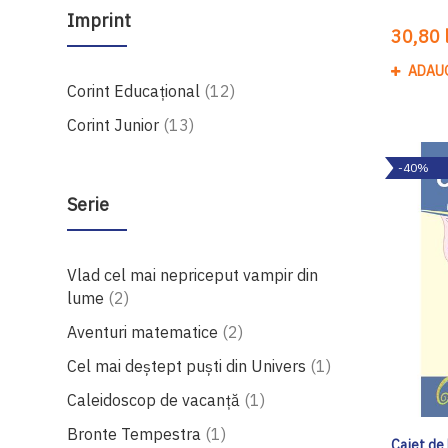
Imprint
30,80 l
ADAU
produse
Corint Educaţional
12
produse
Corint Junior
13
-40%
Serie
Vlad cel mai nepriceput vampir din
produse
lume
2
produse
Aventuri matematice
2
produs
Cel mai deștept puști din Univers
1
produs
Caleidoscop de vacanţă
1
produs
Bronte Tempestra
1
Caiet de 