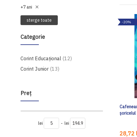
+7 ani
sterge toate
-20%
Categorie
produse
Corint Educațional
12
produse
Corint Junior
13
Preţ
Cafeneau
șoricelu
lei
-
lei
28,72 l