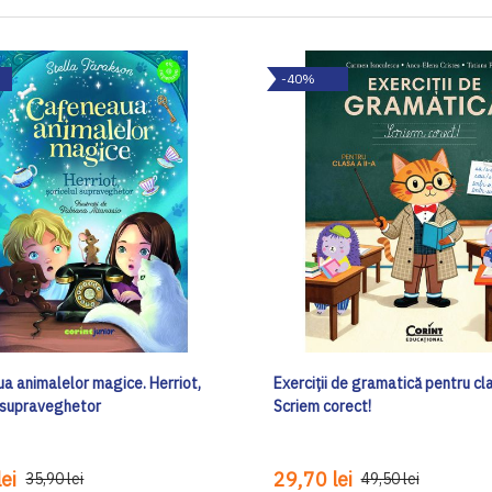
-40%
a animalelor magice. Herriot,
Exerciții de gramatică pentru cla
l supraveghetor
Scriem corect!
ei
29,70 lei
35,90 lei
49,50 lei