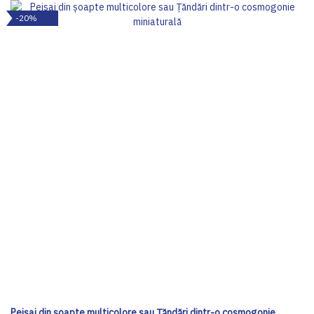
-20%
Peisaj din şoapte multicolore sau Ţăndări dintr-o cosmogonie