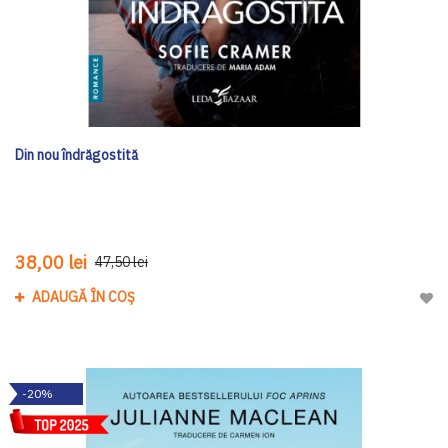
Din nou îndrăgostită
38,00 lei
47,50 lei
ADAUGĂ ÎN COȘ
Adau
-20%