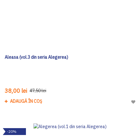
Aleasa (vol.3 din seria Alegerea)
38,00 lei
47,50 lei
ADAUGĂ ÎN COȘ
Adau
-20%