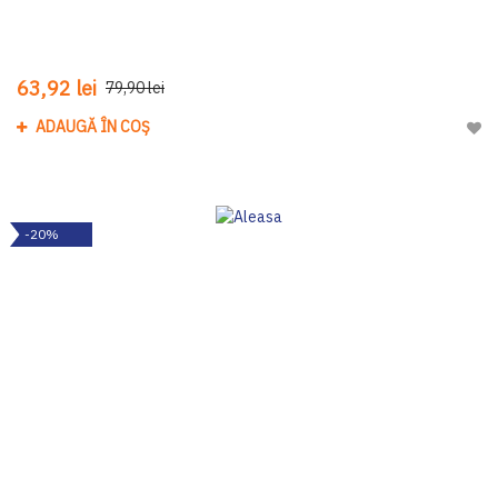
63,92 lei
79,90 lei
ADAUGĂ ÎN COȘ
Adau
-20%