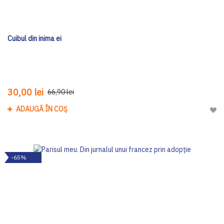
Cuibul din inima ei
30,00 lei
66,90 lei
ADAUGĂ ÎN COȘ
Adau
-65%