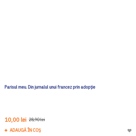
Parisul meu. Din jurnalul unui francez prin adopţie
10,00 lei
28,90 lei
ADAUGĂ ÎN COȘ
Adau