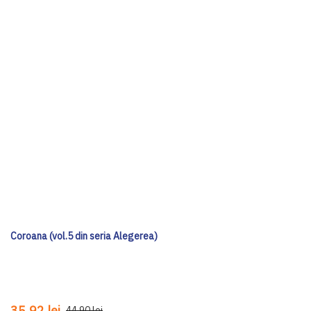
Coroana (vol.5 din seria Alegerea)
35,92 lei
44,90 lei