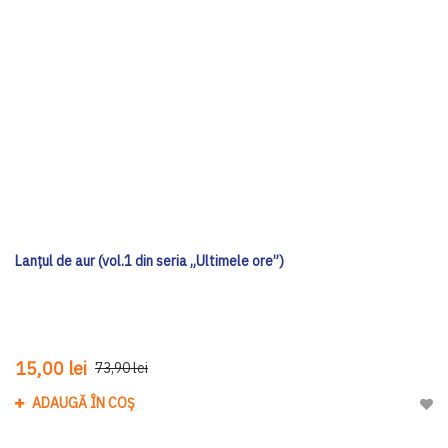
Lanțul de aur (vol.1 din seria „Ultimele ore”)
15,00 lei
73,90 lei
ADAUGĂ ÎN COȘ
Adau