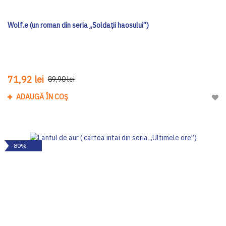
Wolf.e (un roman din seria „Soldații haosului”)
71,92 lei
89,90 lei
ADAUGĂ ÎN COȘ
Adau
-80%