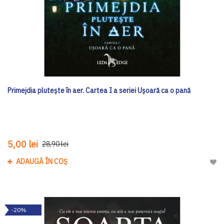
Primejdia plutește în aer. Cartea I a seriei Ușoară ca o pană
5,00 lei
28,90 lei
ADAUGĂ ÎN COȘ
Adau
-20%