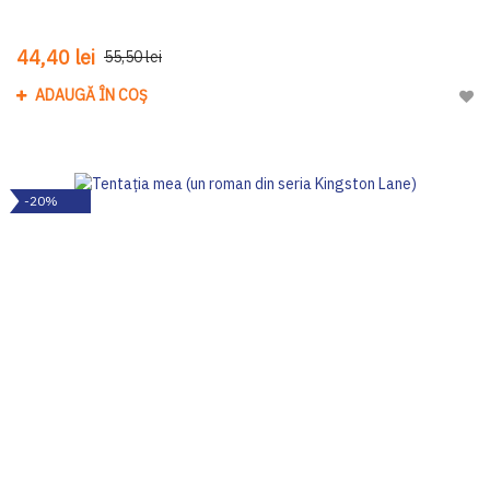
44,40 lei
55,50 lei
ADAUGĂ ÎN COȘ
Adau
-20%