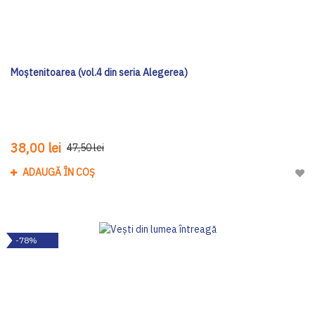
Moștenitoarea (vol.4 din seria Alegerea)
38,00 lei
47,50 lei
ADAUGĂ ÎN COȘ
Adau
-78%