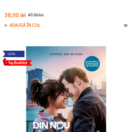
38,00 lei
47,50 lei
ADAUGĂ ÎN COȘ
Adau
-20%