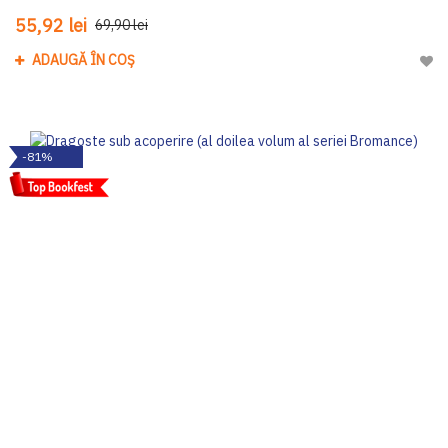
55,92 lei
69,90 lei
ADAUGĂ ÎN COȘ
Adau
-81%