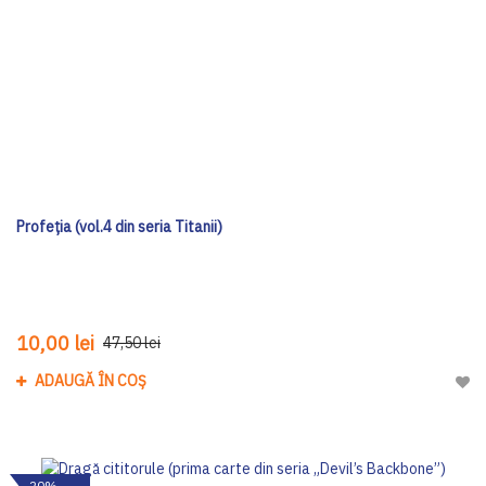
Profeția (vol.4 din seria Titanii)
10,00 lei
47,50 lei
ADAUGĂ ÎN COȘ
Adau
-20%