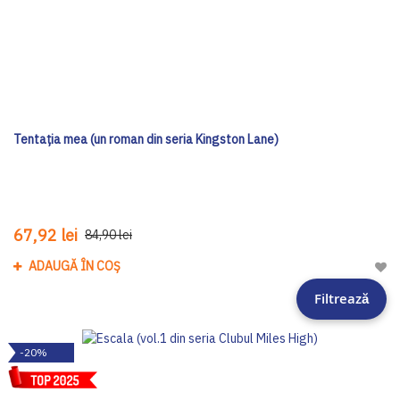
Tentația mea (un roman din seria Kingston Lane)
67,92 lei
84,90 lei
ADAUGĂ ÎN COȘ
Adau
Filtrează
-20%