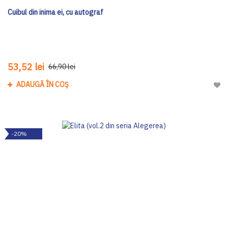
Cuibul din inima ei, cu autograf
53,52 lei
66,90 lei
ADAUGĂ ÎN COȘ
Adau
-20%