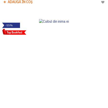
ADAUGĂ ÎN COȘ
Adau
-55%