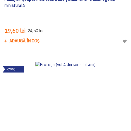
miniaturală
19,60 lei
24,50 lei
ADAUGĂ ÎN COȘ
Adau
-79%