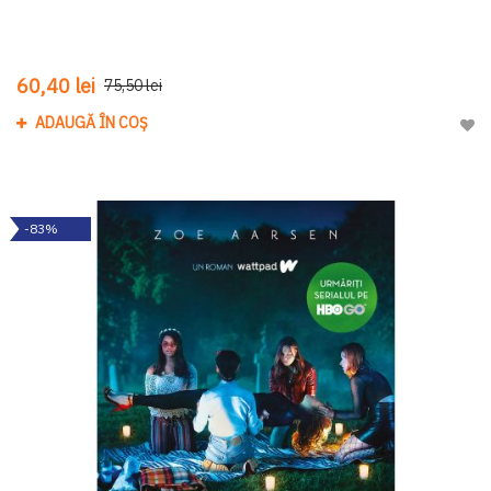
60,40 lei
75,50 lei
ADAUGĂ ÎN COȘ
Adau
-83%