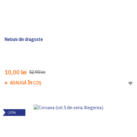
Nebuni din dragoste
10,00 lei
52,90 lei
ADAUGĂ ÎN COȘ
Adau
-20%