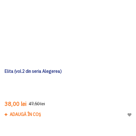
Elita (vol.2 din seria Alegerea)
38,00 lei
47,50 lei
ADAUGĂ ÎN COȘ
Adau