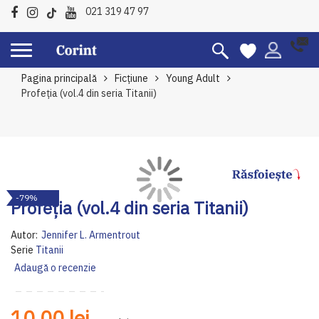
021 319 47 97
Pagina principală
Ficțiune
Young Adult
Profeția (vol.4 din seria Titanii)
Skip
Sk
-79%
to
to
Profeția (vol.4 din seria Titanii)
the
th
end
be
Autor:
Jennifer L. Armentrout
of
of
Serie
Titanii
the
th
Adaugă o recenzie
images
im
gallery
ga
10,00 lei