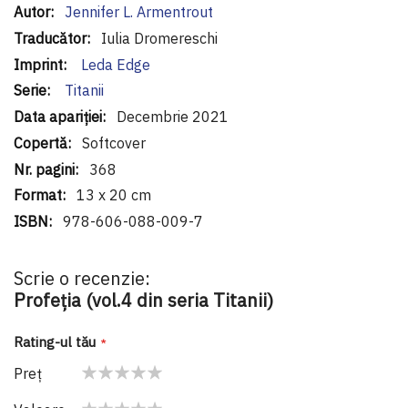
Informaţii
Jennifer L. Armentrout
suplimentare
Iulia Dromereschi
Leda Edge
Titanii
Decembrie 2021
Softcover
368
13 x 20 cm
978-606-088-009-7
Scrie o recenzie:
Profeția (vol.4 din seria Titanii)
Rating-ul tău
Preţ
1
2
3
4
5