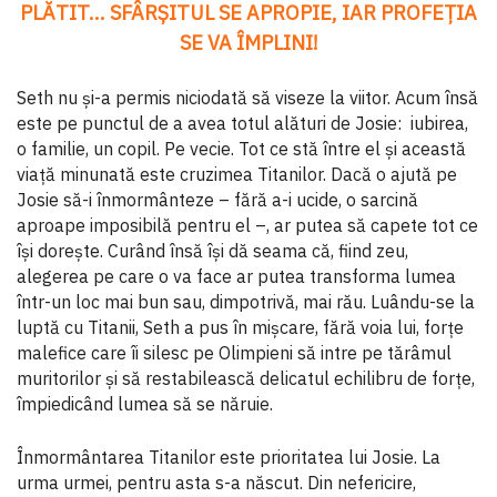
PLĂTIT... SFÂRȘITUL SE APROPIE, IAR PROFEȚIA
SE VA ÎMPLINI!
Seth nu și-a permis niciodată să viseze la viitor. Acum însă
este pe punctul de a avea totul alături de Josie: iubirea,
o familie, un copil. Pe vecie. Tot ce stă între el și această
viață minunată este cruzimea Titanilor. Dacă o ajută pe
Josie să-i înmormânteze – fără a-i ucide, o sarcină
aproape imposibilă pentru el –, ar putea să capete tot ce
își dorește. Curând însă își dă seama că, fiind zeu,
alegerea pe care o va face ar putea transforma lumea
într-un loc mai bun sau, dimpotrivă, mai rău. Luându-se la
luptă cu Titanii, Seth a pus în mișcare, fără voia lui, forțe
malefice care îi silesc pe Olimpieni să intre pe tărâmul
muritorilor și să restabilească delicatul echilibru de forțe,
împiedicând lumea să se năruie.
Înmormântarea Titanilor este prioritatea lui Josie. La
urma urmei, pentru asta s-a născut. Din nefericire,