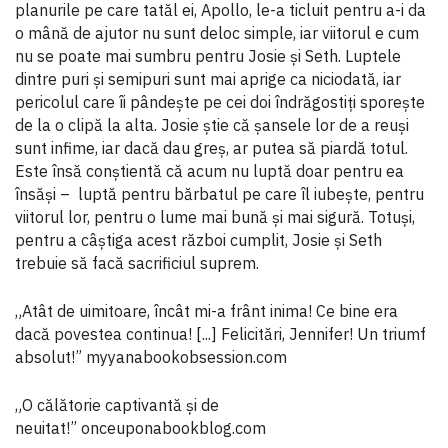
planurile pe care tatăl ei, Apollo, le-a ticluit pentru a-i da
o mână de ajutor nu sunt deloc simple, iar viitorul e cum
nu se poate mai sumbru pentru Josie și Seth. Luptele
dintre puri și semipuri sunt mai aprige ca niciodată, iar
pericolul care îi pândește pe cei doi îndrăgostiți sporește
de la o clipă la alta. Josie știe că șansele lor de a reuși
sunt infime, iar dacă dau greș, ar putea să piardă totul.
Este însă conștientă că acum nu luptă doar pentru ea
însăși – luptă pentru bărbatul pe care îl iubește, pentru
viitorul lor, pentru o lume mai bună și mai sigură. Totuși,
pentru a câștiga acest război cumplit, Josie și Seth
trebuie să facă sacrificiul suprem.
„Atât de uimitoare, încât mi-a frânt inima! Ce bine era
dacă povestea continua! [...] Felicitări, Jennifer! Un triumf
absolut!” myyanabookobsession.com
„O călătorie captivantă și de
neuitat!” onceuponabookblog.com