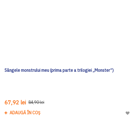
Sângele monstrului meu (prima parte a trilogiei „Monster”)
67,92 lei
84,90 lei
ADAUGĂ ÎN COȘ
Adau