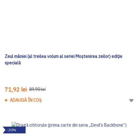
Zeul mâniei (al treilea volum al seriei Moștenirea zeilor) ediţie
specială
71,92 lei
89,90 lei
ADAUGĂ ÎN COȘ
Adau
-20%