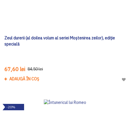
Zeul durerii (al doilea volum al seriei Moștenirea zeilor), ediţie
specială
67,60 lei
84,50 lei
ADAUGĂ ÎN COȘ
Adau
-20%