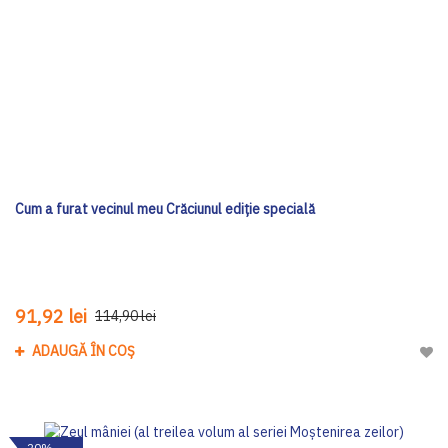
Cum a furat vecinul meu Crăciunul ediţie specială
91,92 lei
114,90 lei
ADAUGĂ ÎN COȘ
Adau
-20%