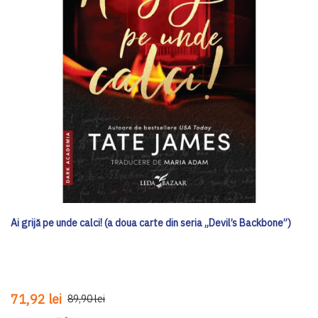
Ai grijă pe unde calci! (a doua carte din seria „Devil’s Backbone”)
71,92 lei
89,90 lei