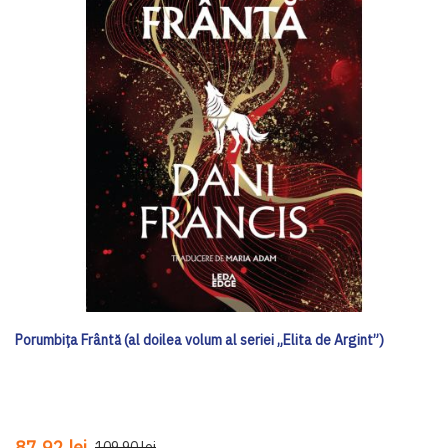
Porumbița Frântă (al doilea volum al seriei „Elita de Argint”)
87,92 lei
109,90 lei