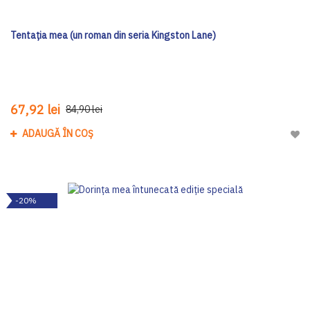
Tentația mea (un roman din seria Kingston Lane)
67,92 lei
84,90 lei
ADAUGĂ ÎN COȘ
Adau
-20%