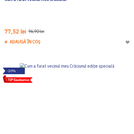
77,52 lei
96,90 lei
ADAUGĂ ÎN COȘ
Adau
-20%