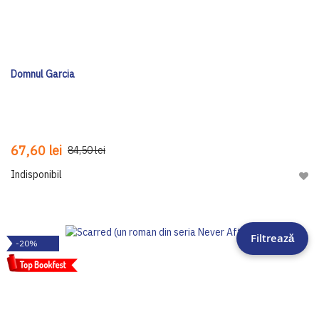
Domnul Garcia
67,60 lei
84,50 lei
Indisponibil
Adau
Filtrează
-20%