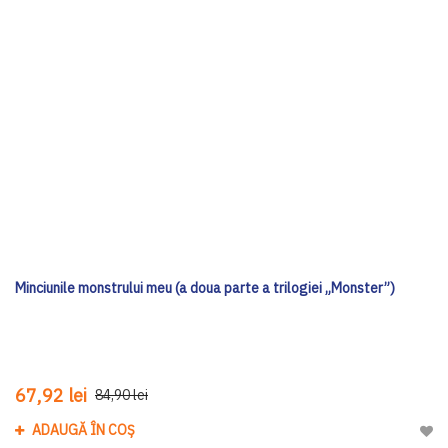
Minciunile monstrului meu (a doua parte a trilogiei „Monster”)
67,92 lei
84,90 lei
ADAUGĂ ÎN COȘ
Adau