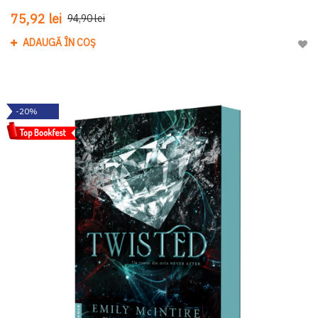
75,92 lei
94,90 lei
ADAUGĂ ÎN COȘ
Adau
-20%