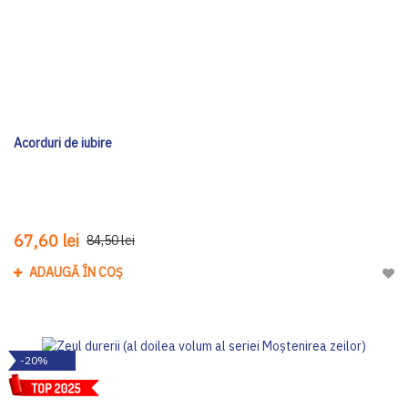
Acorduri de iubire
67,60 lei
84,50 lei
ADAUGĂ ÎN COȘ
Adau
-20%