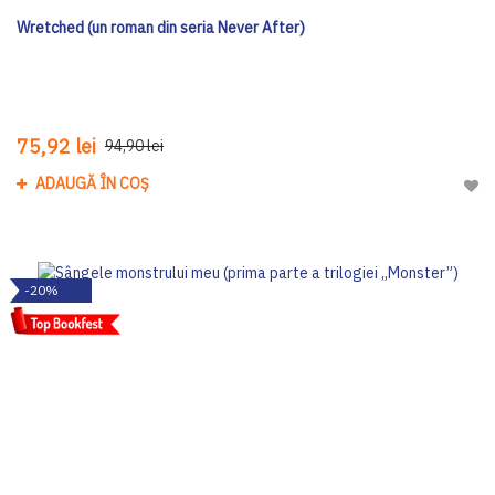
Wretched (un roman din seria Never After)
75,92 lei
94,90 lei
ADAUGĂ ÎN COȘ
Adau
-20%