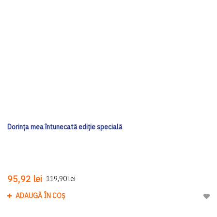
Dorința mea întunecată ediţie specială
95,92 lei
119,90 lei
ADAUGĂ ÎN COȘ
Adau