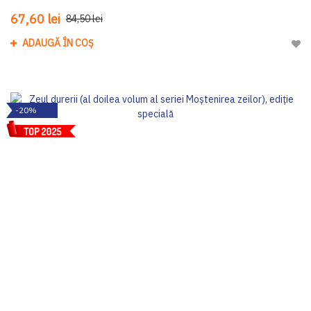
67,60 lei
84,50 lei
ADAUGĂ ÎN COȘ
Adau
-20%