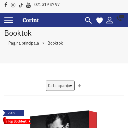
021 319 47 97
Booktok
Pagina principală
Booktok
Setati
ascendent
-20%