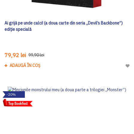
Ai grijă pe unde calci! (a doua carte din seria „Devil’s Backbone”)
ediţie specială
79,92 lei
99,90 lei
ADAUGĂ ÎN COȘ
Adau
-20%