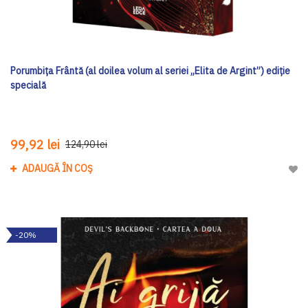
Porumbița Frântă (al doilea volum al seriei „Elita de Argint”) ediţie
specială
99,92 lei
124,90 lei
ADAUGĂ ÎN COȘ
Adau
-20%