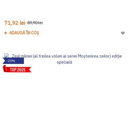
71,92 lei
89,90 lei
ADAUGĂ ÎN COȘ
Adau
-20%