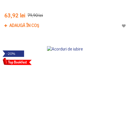
63,92 lei
79,90 lei
ADAUGĂ ÎN COȘ
Adau
-20%