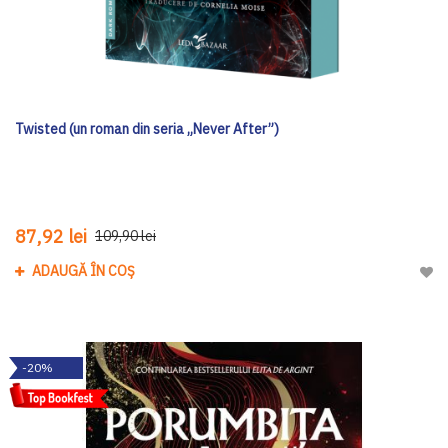
Twisted (un roman din seria „Never After”)
87,92 lei
109,90 lei
ADAUGĂ ÎN COȘ
Adau
-20%