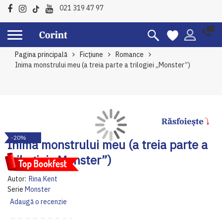
021 319 47 97
Pagina principală
Ficțiune
Romance
Inima monstrului meu (a treia parte a trilogiei „Monster”)
Skip
Sk
-20%
to
to
Inima monstrului meu (a treia parte a
the
th
trilogiei „Monster”)
end
be
of
of
Autor:
Rina Kent
the
th
Serie
Monster
images
im
Adaugă o recenzie
gallery
ga