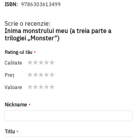
9786303613499
Scrie o recenzie:
Inima monstrului meu (a treia parte a
trilogiei „Monster”)
Rating-ul tău
Calitate
1
2
3
4
5
Preţ
star
stars
stars
stars
stars
1
2
3
4
5
Valoare
star
stars
stars
stars
stars
1
2
3
4
5
star
stars
stars
stars
stars
Nickname
Titlu