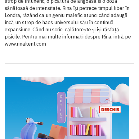
strop de întuneric, o picătură de angoasă și o doză
sănătoasă de intensitate. Rina își petrece timpul liber în
Londra, râzând ca un geniu malefic atunci când adaugă
încă un strop de haos universului său în continuă
expansiune. Când nu scrie, călătorește și își răsfață
pisicile. Pentru mai multe informații despre Rina, intră pe
www.rinakent.com