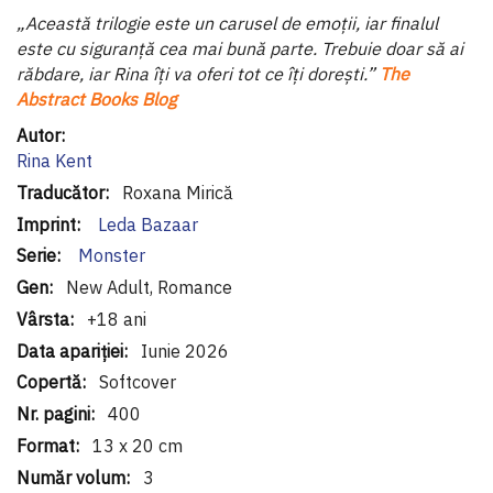
„Această trilogie este un carusel de emoții, iar finalul
este cu siguranță cea mai bună parte. Trebuie doar să ai
răbdare, iar Rina îți va oferi tot ce îți dorești.”
The
Abstract Books Blog
Informaţii
suplimentare
Rina Kent
Roxana Mirică
Leda Bazaar
Monster
New Adult, Romance
+18 ani
Iunie 2026
Softcover
400
13 x 20 cm
3