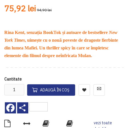
75,92 lei
94,90 lei
Rina Kent, senzația BookTok și autoare de bestsellere
New
York Times
, uimește cu o nouă poveste de dragoste fierbinte
din lumea Mafiei. Un thriller spicy în care se împletesc
elemente din filmul despre neînfricata Mulan.
Cantitate
ADAUGĂ ÎN COȘ
Facebook
Share
vezi toate