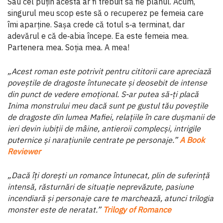
Sau cel puțin acesta ar fi trebuit să fie planul. Acum,
singurul meu scop este să o recuperez pe femeia care
îmi aparține. Sașa crede că totul s‑a terminat, dar
adevărul e că de‑abia începe. Ea este femeia mea.
Partenera mea. Soția mea. A mea!
„Acest roman este potrivit pentru cititorii care apreciază
poveștile de dragoste întunecate și deosebit de intense
din punct de vedere emoțional. S-ar putea să-ți placă
Inima monstrului meu dacă sunt pe gustul tău poveștile
de dragoste din lumea Mafiei, relațiile în care dușmanii de
ieri devin iubiții de mâine, antieroii complecși, intrigile
puternice și narațiunile centrate pe personaje.”
A Book
Reviewer
„Dacă îți dorești un romance întunecat, plin de suferință
intensă, răsturnări de situație neprevăzute, pasiune
incendiară și personaje care te marchează, atunci trilogia
monster este de neratat.”
Trilogy of Romance