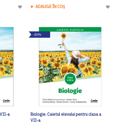
ADAUGĂ ÎN COȘ
Adaugă
Adaugă
la
la
Lista
Lista
de
de
-40%
Dorinte
Dorinte
 VII-a
Biologie. Caietul elevului pentru clasa a
VII-a