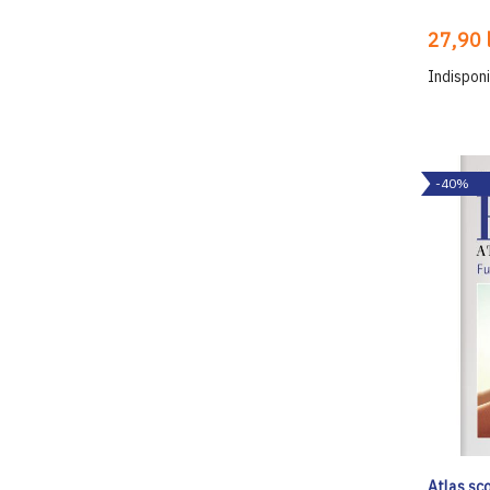
27,90 l
Indisponi
-40%
Atlas șco