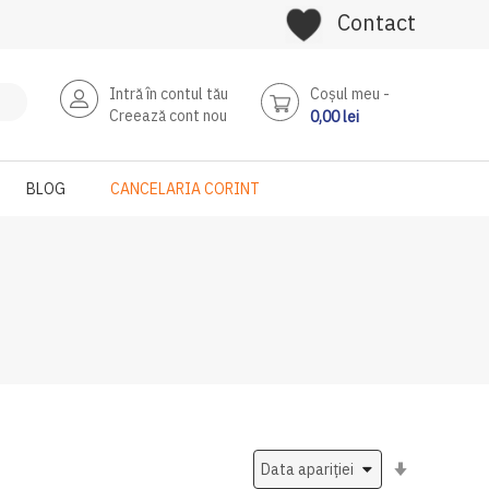
Contact
Intră în contul tău
Coşul meu
Creează cont nou
0,00 lei
BLOG
CANCELARIA CORINT
Setati
ascendent