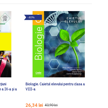
-40%
țiuni
Biologie. Caietul elevului pentru clasa a
 a IX-a și a
VIII-a
26,34 lei
43,90 lei