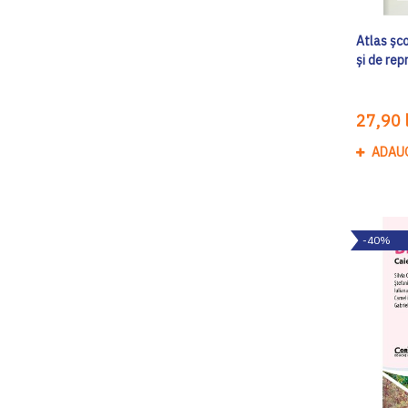
Atlas șco
și de rep
27,90 l
ADAU
-40%