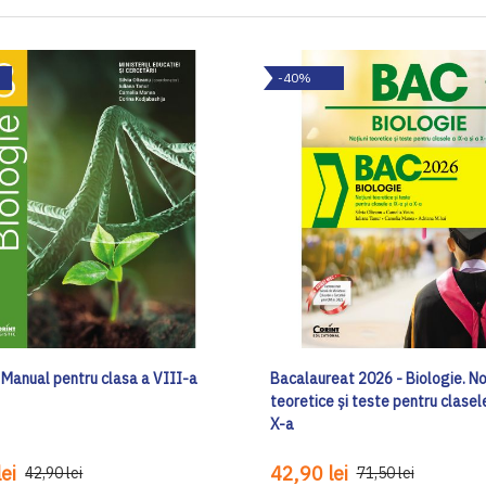
-40%
 Manual pentru clasa a VIII-a
Bacalaureat 2026 - Biologie. No
teoretice și teste pentru clasele
X-a
ei
42,90 lei
42,90 lei
71,50 lei