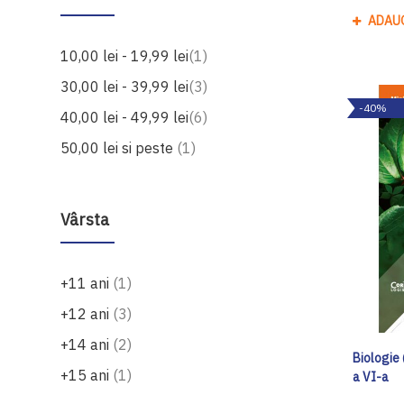
ADAU
produs
10,00 lei
-
19,99 lei
1
produse
30,00 lei
-
39,99 lei
3
-40%
produse
40,00 lei
-
49,99 lei
6
produs
50,00 lei
si peste
1
Vârsta
produs
+11 ani
1
produse
+12 ani
3
produse
+14 ani
2
Biologie 
produs
+15 ani
1
a VI-a