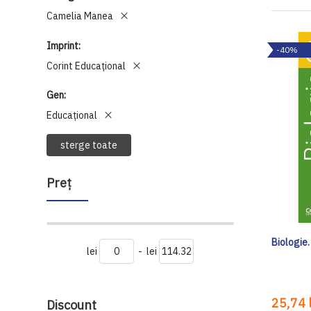
Camelia Manea
Imprint
-40%
Corint Educaţional
Gen
Educațional
sterge toate
Preţ
Biologie.
lei
-
lei
25,74 l
Discount