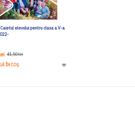
 Caietul elevului pentru clasa a V-a
2022-
ei
41,50 lei
GĂ ÎN COȘ
Adaugă
la
Lista
de
Dorinte