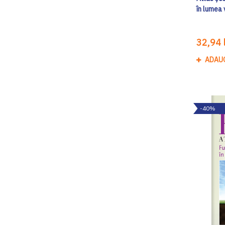
în lumea 
32,94 l
ADAU
-40%