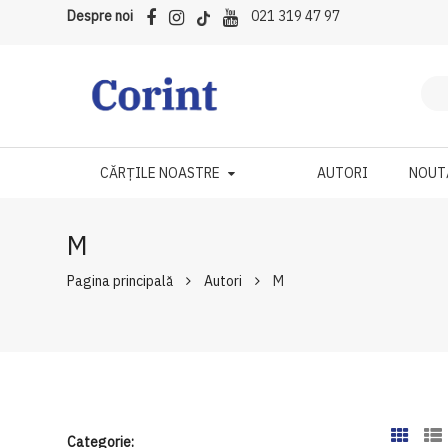
Despre noi
021 319 47 97
CĂRȚILE NOASTRE
AUTORI
NOUT
M
Pagina principală
Autori
M
Categorie