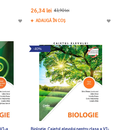
26,34 lei
43,90 lei
ADAUGĂ ÎN COȘ
Adaugă
Adaugă
la
la
Lista
Lista
de
de
-40%
Dorinte
Dorinte
 VI-a
Biologie. Caietul elevului pentru clasa a VI-