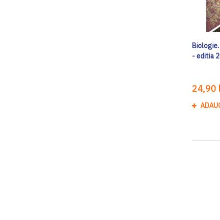
Biologie.
- editia 
24,90 l
ADAU