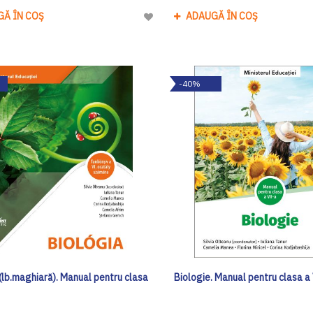
GĂ ÎN COȘ
ADAUGĂ ÎN COȘ
Adaugă
la
Lista
de
-40%
Dorinte
(lb.maghiară). Manual pentru clasa
Biologie. Manual pentru clasa a