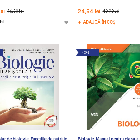
ei
24,54 lei
46,50 lei
40,90 lei
bil
ADAUGĂ ÎN COȘ
Adaugă
la
Lista
de
-40%
Dorinte
lar de biologie. Funcțiile de nutriție
Biologie. Manual pentru clasa a