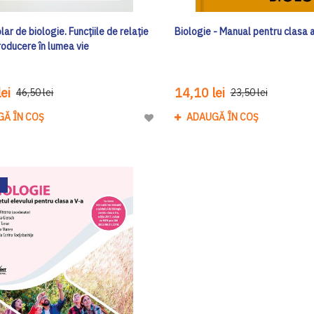
lar de biologie. Funcțiile de relație
Biologie - Manual pentru clasa 
roducere în lumea vie
ei
14,10 lei
46,50 lei
23,50 lei
GĂ ÎN COȘ
ADAUGĂ ÎN COȘ
Adaugă
la
Lista
de
Dorinte