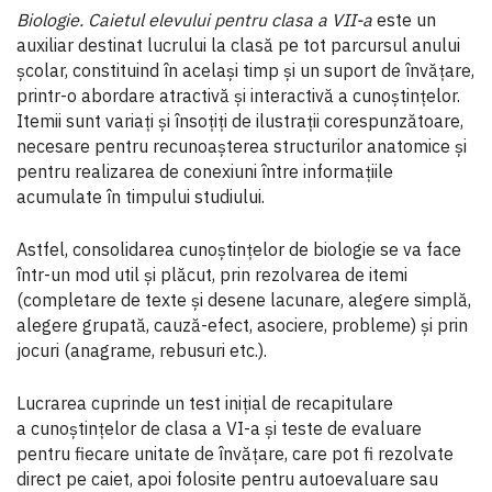
Biologie. Caietul elevului pentru clasa a VII-a
este un
auxiliar destinat lucrului la clasă pe tot parcursul anului
școlar, constituind în același timp și un suport de învățare,
printr-o abordare atractivă și interactivă a cunoștințelor.
Itemii sunt variați și însoțiți de ilustrații corespunzătoare,
necesare pentru recunoașterea structurilor anatomice și
pentru realizarea de conexiuni între informațiile
acumulate în timpului studiului.
Astfel, consolidarea cunoștințelor de biologie se va face
într-un mod util și plăcut, prin rezolvarea de itemi
(completare de texte și desene lacunare, alegere simplă,
alegere grupată, cauză-efect, asociere, probleme) și prin
jocuri (anagrame, rebusuri etc.).
Lucrarea cuprinde un test inițial de recapitulare
a cunoștințelor de clasa a VI-a și teste de evaluare
pentru fiecare unitate de învățare, care pot fi rezolvate
direct pe caiet, apoi folosite pentru autoevaluare sau