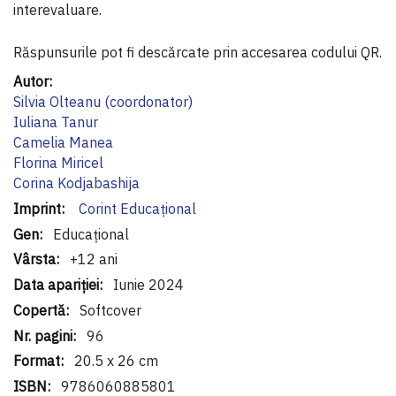
interevaluare.
Răspunsurile pot fi descărcate prin accesarea codului QR.
Informaţii
suplimentare
Silvia Olteanu (coordonator)
Iuliana Tanur
Camelia Manea
Florina Miricel
Corina Kodjabashija
Corint Educaţional
Educațional
+12 ani
Iunie 2024
Softcover
96
20.5 x 26 cm
9786060885801