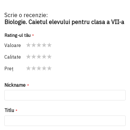
Scrie o recenzie:
Biologie. Caietul elevului pentru clasa a VII-a
Rating-ul tău
Valoare
1
2
3
4
5
Calitate
star
stars
stars
stars
stars
1
2
3
4
5
Preţ
star
stars
stars
stars
stars
1
2
3
4
5
star
stars
stars
stars
stars
Nickname
Titlu