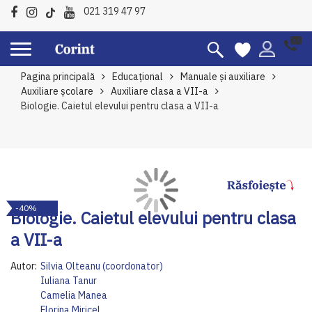
021 319 47 97
Pagina principală
Educațional
Manuale şi auxiliare
Auxiliare școlare
Auxiliare clasa a VII-a
Biologie. Caietul elevului pentru clasa a VII-a
Skip
Sk
-40%
to
to
Biologie. Caietul elevului pentru clasa
the
th
a VII-a
end
be
of
of
Autor:
Silvia Olteanu (coordonator)
the
th
Iuliana Tanur
images
im
Camelia Manea
gallery
ga
Florina Miricel