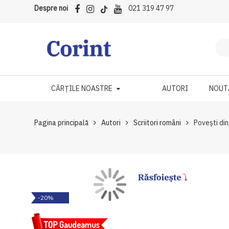
Despre noi
021 319 47 97
CĂRȚILE NOASTRE
AUTORI
NOUT
Pagina principală
Autori
Scriitori români
Povești din
Skip
Skip
-20%
to
to
the
the
end
beginning