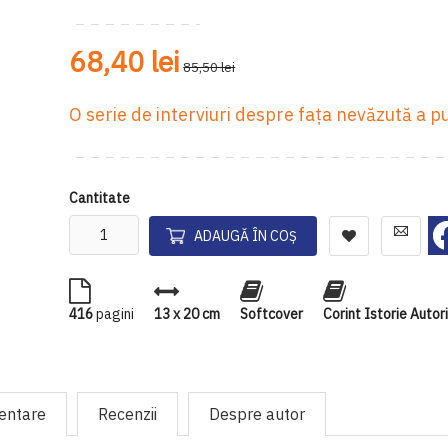
68,40 lei
85,50 lei
O serie de interviuri despre fața nevăzută a p
Cantitate
ADAUGĂ ÎN COȘ
416
pagini
13 x 20 cm
Softcover
Corint Istorie Autor
mentare
Recenzii
Despre autor