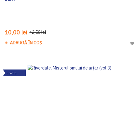
10,00 lei
42,50 lei
ADAUGĂ ÎN COȘ
Adau
-67%