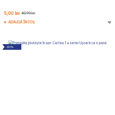
5,00 lei
40,90 lei
ADAUGĂ ÎN COȘ
Adau
-83%