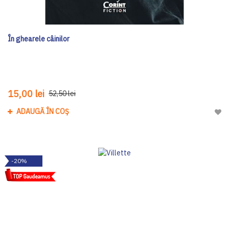
În ghearele câinilor
15,00 lei
52,50 lei
ADAUGĂ ÎN COȘ
Adau
-20%