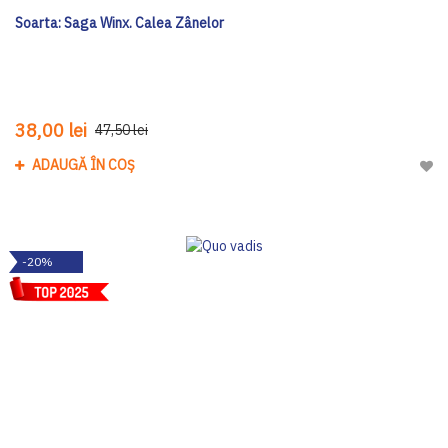
Soarta: Saga Winx. Calea Zânelor
38,00 lei
47,50 lei
ADAUGĂ ÎN COȘ
Adau
-20%