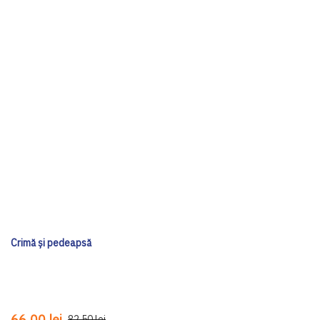
Crimă și pedeapsă
66,00 lei
82,50 lei