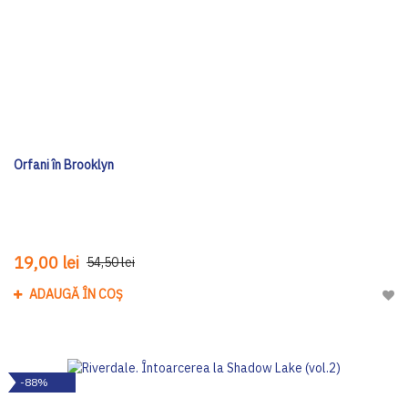
Orfani în Brooklyn
19,00 lei
54,50 lei
ADAUGĂ ÎN COȘ
Adau
-88%