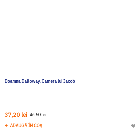
Doamna Dalloway. Camera lui Jacob
37,20 lei
46,50 lei
ADAUGĂ ÎN COȘ
Adau