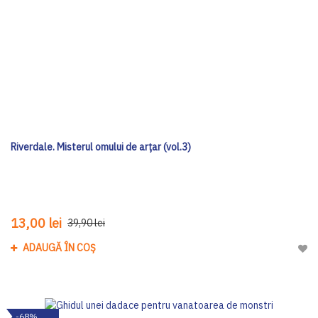
Riverdale. Misterul omului de arțar (vol.3)
13,00 lei
39,90 lei
ADAUGĂ ÎN COȘ
Adau
-68%