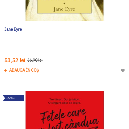
Jane Eyre
53,52 lei
66,90 lei
ADAUGĂ ÎN COȘ
Adau
-60%