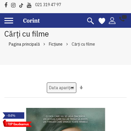
021 319 47 97
Cărți cu filme
Pagina principală
Ficțiune
Cărți cu filme
Setati
ascendent
-84%