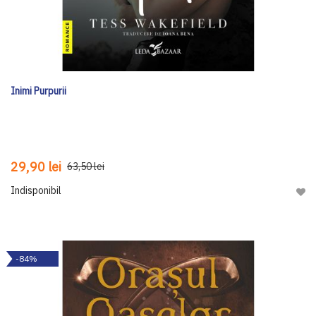
Inimi Purpurii
29,90 lei
63,50 lei
Indisponibil
Adau
-84%