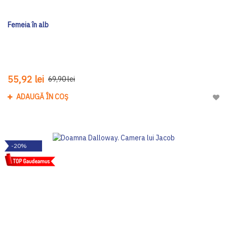
Femeia în alb
55,92 lei
69,90 lei
ADAUGĂ ÎN COȘ
Adau
-20%