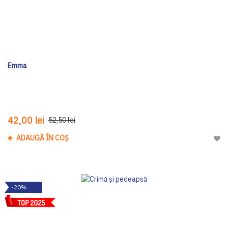
Emma
42,00 lei
52,50 lei
ADAUGĂ ÎN COȘ
Adau
-20%