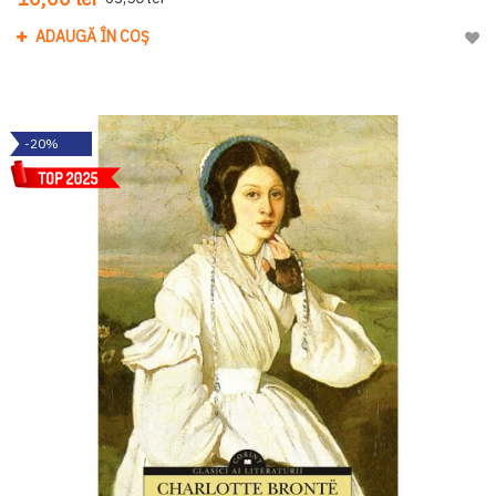
ADAUGĂ ÎN COȘ
Adau
-20%