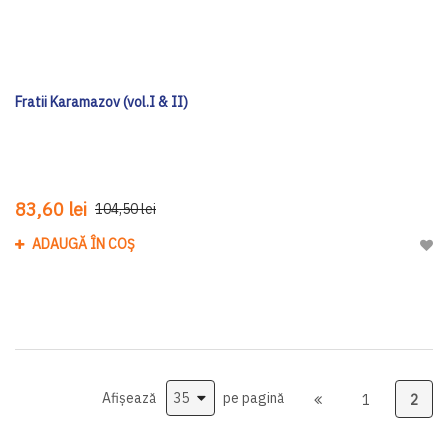
Fratii Karamazov (vol.I & II)
83,60 lei
104,50 lei
ADAUGĂ ÎN COȘ
Adau
Afișează
pe pagină
1
2