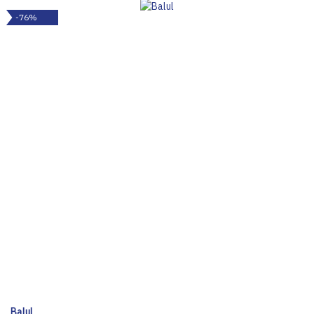
-76%
Balul