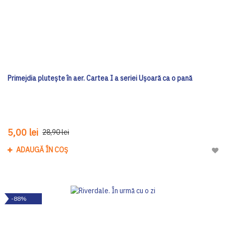
Primejdia plutește în aer. Cartea I a seriei Ușoară ca o pană
5,00 lei
28,90 lei
ADAUGĂ ÎN COȘ
Adau
-88%