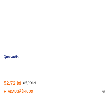
Quo vadis
52,72 lei
65,90 lei
ADAUGĂ ÎN COȘ
Adau