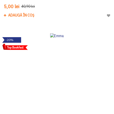
5,00 lei
40,90 lei
ADAUGĂ ÎN COȘ
Adau
-20%