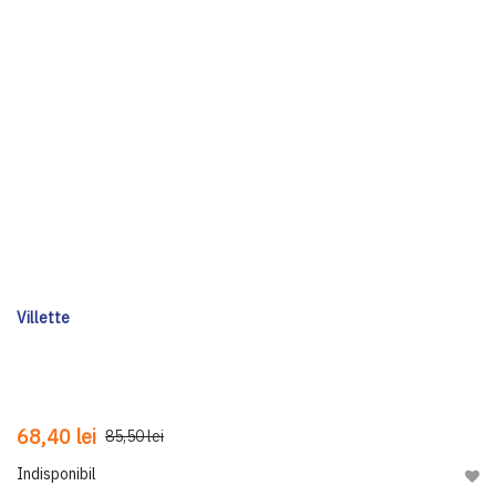
Villette
68,40 lei
85,50 lei
Indisponibil
Adau