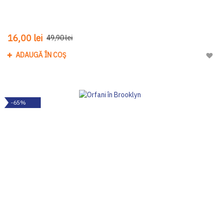
16,00 lei
49,90 lei
ADAUGĂ ÎN COȘ
Adau
-65%