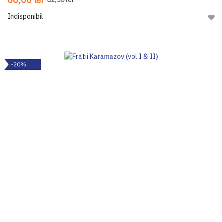
Indisponibil
Adau
-20%