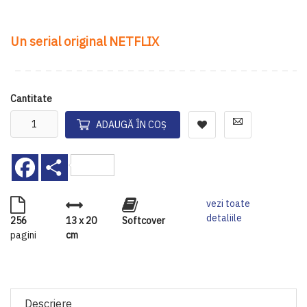
Un serial original NETFLIX
Cantitate
ADAUGĂ ÎN COȘ
Facebook
Share
vezi toate
detaliile
256
13 x 20
Softcover
pagini
cm
Descriere