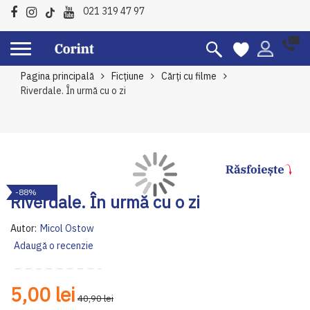
021 319 47 97
Pagina principală
Ficțiune
Cărți cu filme
Riverdale. În urmă cu o zi
Skip
Sk
-88%
to
to
Riverdale. În urmă cu o zi
the
th
end
be
Autor:
Micol Ostow
of
of
Adaugă o recenzie
the
th
images
im
gallery
ga
5,00 lei
40,90 lei