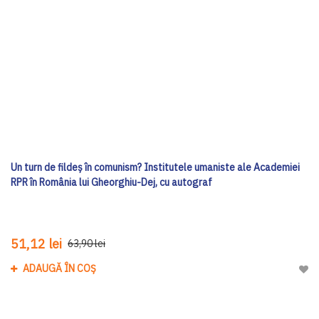
Un turn de fildeș în comunism? Institutele umaniste ale Academiei
RPR în România lui Gheorghiu-Dej, cu autograf
51,12 lei
63,90 lei
ADAUGĂ ÎN COȘ
Adau