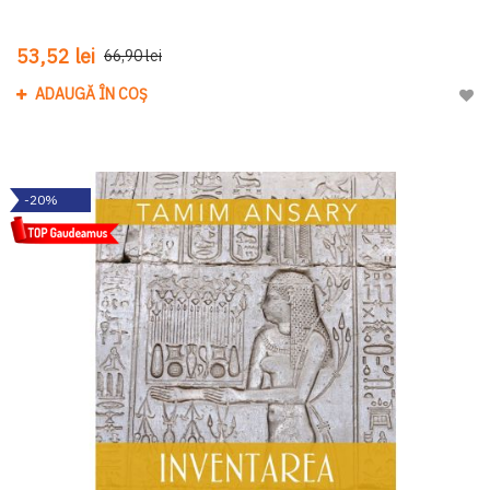
53,52 lei
66,90 lei
ADAUGĂ ÎN COȘ
Adau
-20%