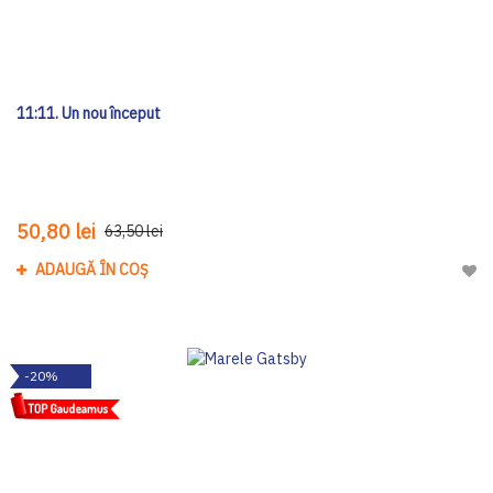
11:11. Un nou început
50,80 lei
63,50 lei
ADAUGĂ ÎN COȘ
Adau
-20%