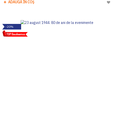
ADAUGĂ ÎN COȘ
Adau
-20%