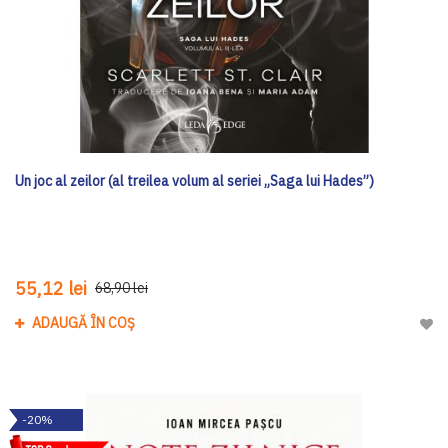
Un joc al zeilor (al treilea volum al seriei „Saga lui Hades”)
55,12 lei
68,90 lei
ADAUGĂ ÎN COȘ
Adau
-20%