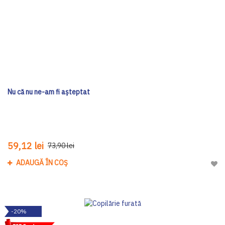
Nu că nu ne-am fi așteptat
59,12 lei
73,90 lei
ADAUGĂ ÎN COȘ
Adau
-20%