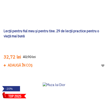
Lecții pentru fiul meu și pentru tine. 29 de lecții practice pentru o
viață mai bună
32,72 lei
40,90 lei
ADAUGĂ ÎN COȘ
Adau
-20%