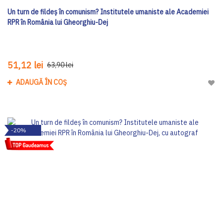
Un turn de fildeș în comunism? Institutele umaniste ale Academiei
RPR în România lui Gheorghiu-Dej
51,12 lei
63,90 lei
ADAUGĂ ÎN COȘ
Adau
-20%