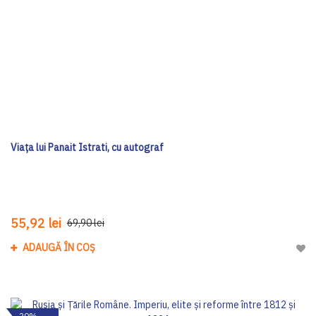
Viața lui Panait Istrati, cu autograf
55,92 lei
69,90 lei
ADAUGĂ ÎN COȘ
Adau
-20%