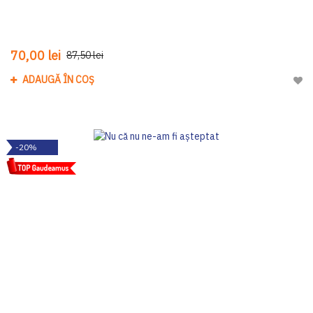
70,00 lei
87,50 lei
ADAUGĂ ÎN COȘ
Adau
-20%