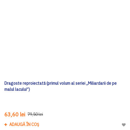
Dragoste reproiectată (primul volum al seriei „Miliardarii de pe
malul lacului”)
63,60 lei
79,50 lei
ADAUGĂ ÎN COȘ
Adau