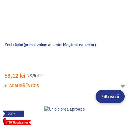
Zeul răului (primul volum al seriei Moștenirea zeilor)
63,12 lei
78,90 lei
ADAUGĂ ÎN COȘ
Adau
Filtrează
-20%