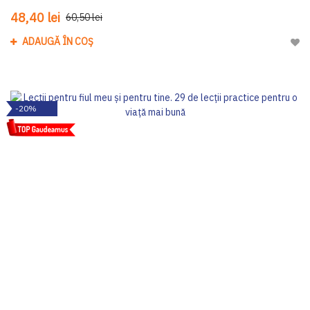
48,40 lei
60,50 lei
ADAUGĂ ÎN COȘ
Adau
-20%