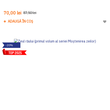
70,00 lei
87,50 lei
ADAUGĂ ÎN COȘ
Adau
-20%