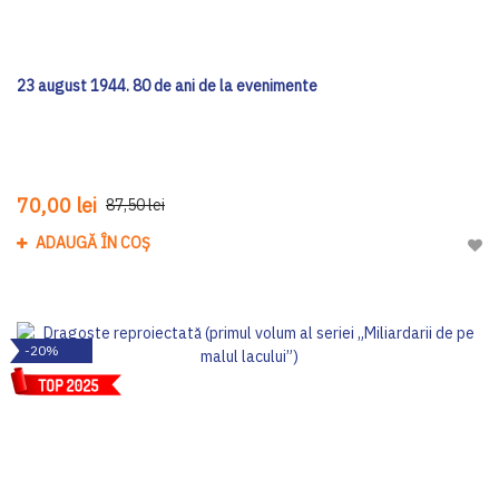
23 august 1944. 80 de ani de la evenimente
70,00 lei
87,50 lei
ADAUGĂ ÎN COȘ
Adau
-20%