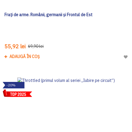
Frați de arme. Românii, germanii și Frontul de Est
55,92 lei
69,90 lei
ADAUGĂ ÎN COȘ
Adau
-20%