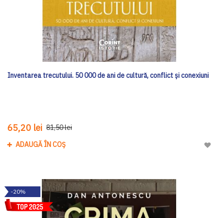
Inventarea trecutului. 50 000 de ani de cultură, conflict și conexiuni
65,20 lei
81,50 lei
ADAUGĂ ÎN COȘ
Adau
-20%