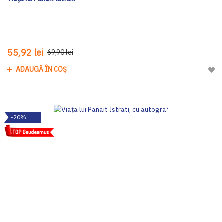
55,92 lei
69,90 lei
ADAUGĂ ÎN COȘ
Adau
-20%