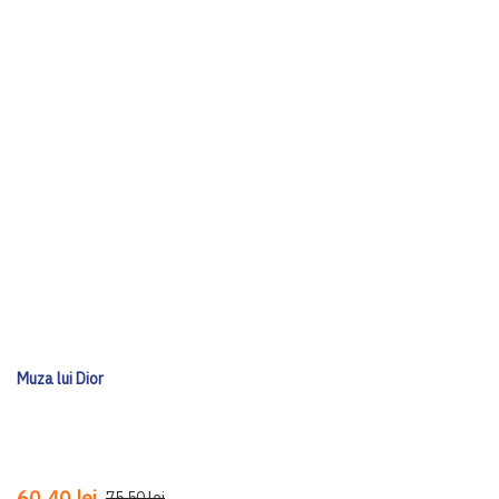
Muza lui Dior
60,40 lei
75,50 lei