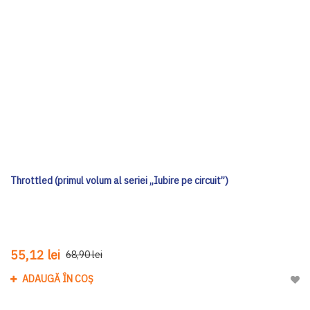
Throttled (primul volum al seriei „Iubire pe circuit”)
55,12 lei
68,90 lei
ADAUGĂ ÎN COȘ
Adau