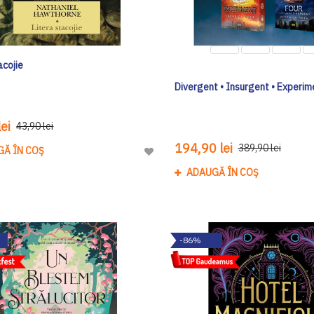
acojie
Divergent • Insurgent • Experime
ei
43,90 lei
194,90 lei
389,90 lei
GĂ ÎN COȘ
Adaugă
la
ADAUGĂ ÎN COȘ
Lista
de
Dorinte
-86%