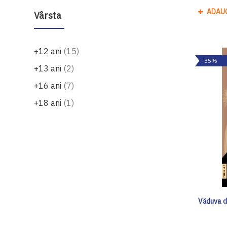
ADAU
Vârsta
produse
+12 ani
15
-35%
produse
+13 ani
2
produse
+16 ani
7
produs
+18 ani
1
Văduva d