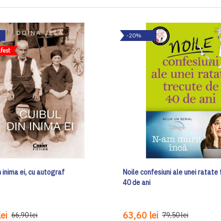
-20%
n inima ei, cu autograf
Noile confesiuni ale unei ratate
40 de ani
ei
63,60 lei
66,90 lei
79,50 lei