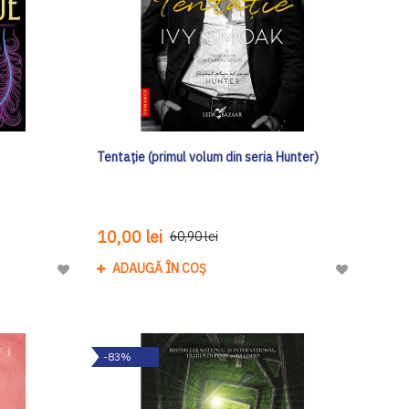
Tentație (primul volum din seria Hunter)
10,00 lei
60,90 lei
ADAUGĂ ÎN COȘ
Adaugă
Adaugă
la
la
Lista
Lista
de
de
-83%
Dorinte
Dorinte