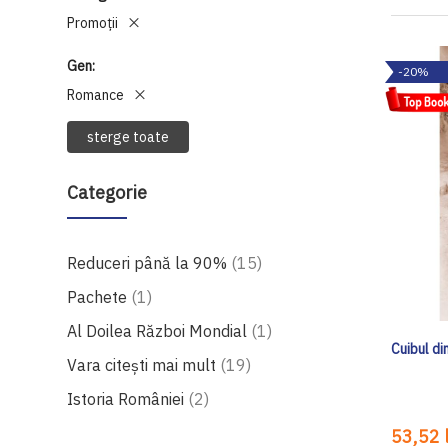
Promoții
Gen
-20%
Romance
sterge toate
Categorie
produse
Reduceri până la 90%
15
produs
Pachete
1
produs
Al Doilea Război Mondial
1
Cuibul di
produse
Vara citești mai mult
19
produse
Istoria României
2
53,52 l