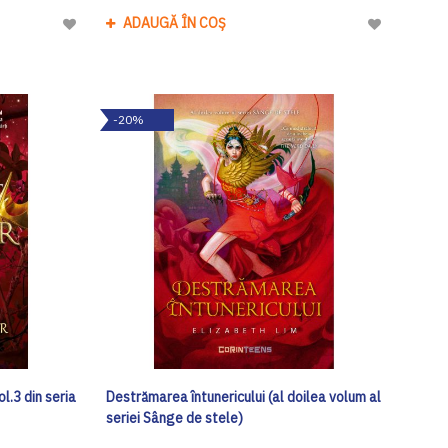
ADAUGĂ ÎN COȘ
Adaugă
Adaugă
la
la
Lista
Lista
de
de
-20%
Dorinte
Dorinte
l.3 din seria
Destrămarea întunericului (al doilea volum al
seriei Sânge de stele)