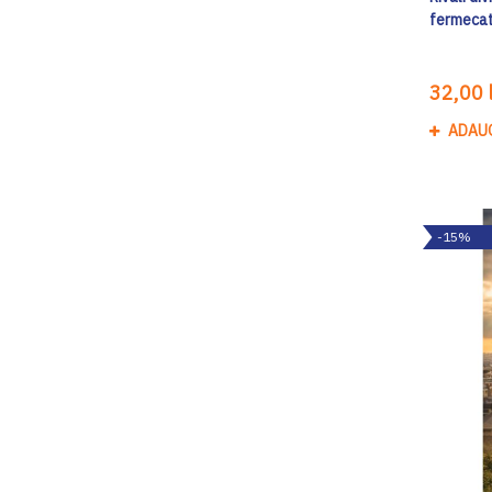
fermeca
32,00 l
ADAU
-15%