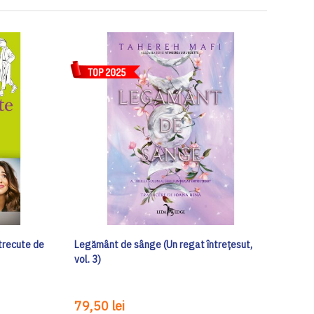
 trecute de
Legământ de sânge (Un regat întrețesut,
vol. 3)
79,50 lei