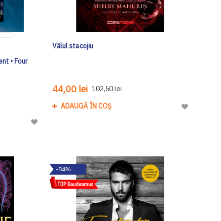
Vălul stacojiu
nt • Four
44,00 lei
102,50 lei
ADAUGĂ ÎN COȘ
Adaugă
la
Adaugă
Lista
la
de
Lista
Dorinte
de
-84%
Dorinte