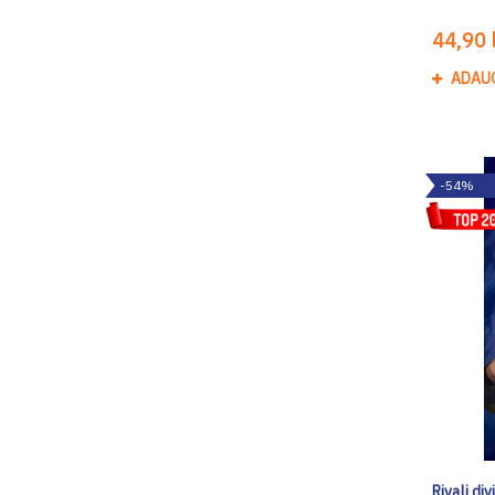
44,90 l
ADAU
-54%
Rivali div