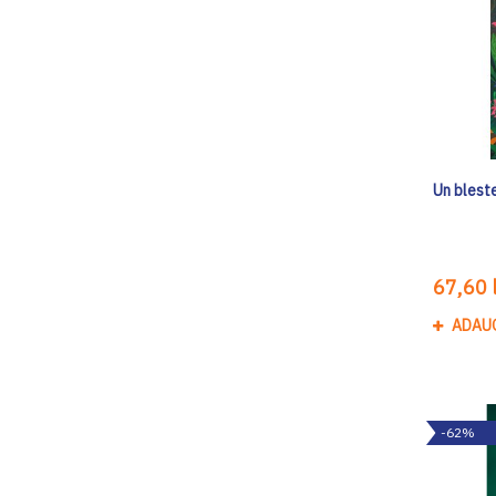
Un blest
67,60 l
ADAU
-62%