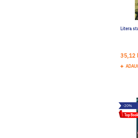
Litera st
35,12 l
ADAU
-20%