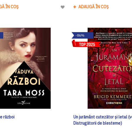
GĂ ÎN COȘ
ADAUGĂ ÎN COȘ
Adaugă
la
Lista
de
-86%
Dorinte
e război
Un jurământ cutezător și letal (vo
Distrugătorii de blesteme)