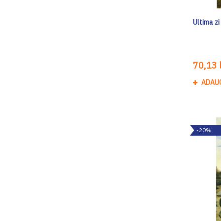
Ultima zi
70,13 l
ADAU
-20%