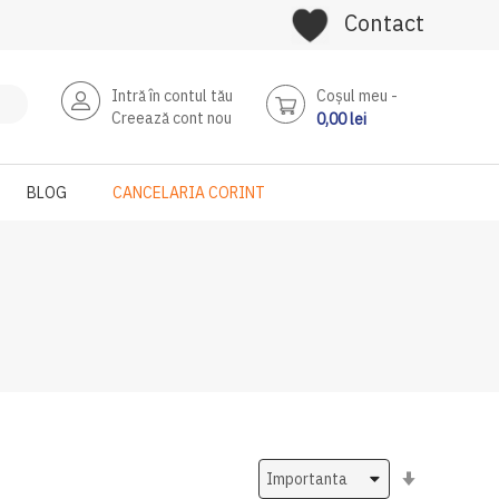
Contact
Intră în contul tău
Coşul meu
Creează cont nou
0,00 lei
BLOG
CANCELARIA CORINT
Setati
ascendent