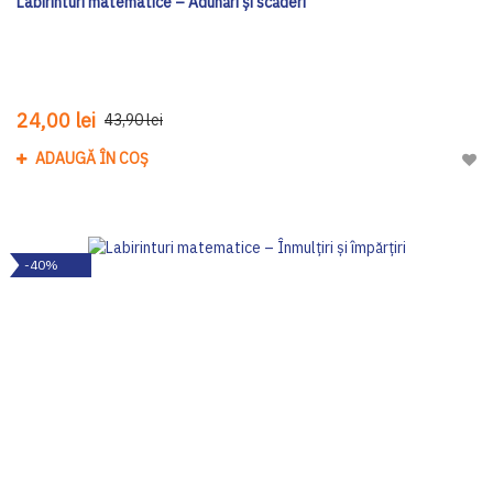
Labirinturi matematice – Adunări și scăderi
24,00 lei
43,90 lei
ADAUGĂ ÎN COȘ
Adau
-40%