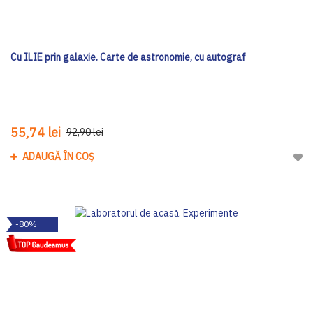
Cu ILIE prin galaxie. Carte de astronomie, cu autograf
55,74 lei
92,90 lei
ADAUGĂ ÎN COȘ
Adau
-80%