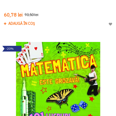
60,78 lei
93,50 lei
ADAUGĂ ÎN COȘ
Adau
-20%