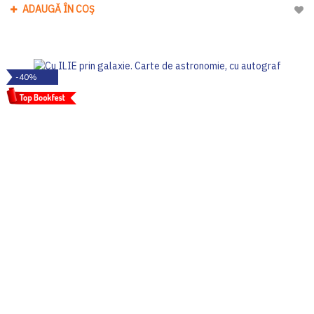
ADAUGĂ ÎN COȘ
Adau
-40%