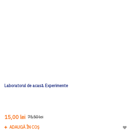
Laboratorul de acasă. Experimente
15,00 lei
75,50 lei
ADAUGĂ ÎN COȘ
Adau