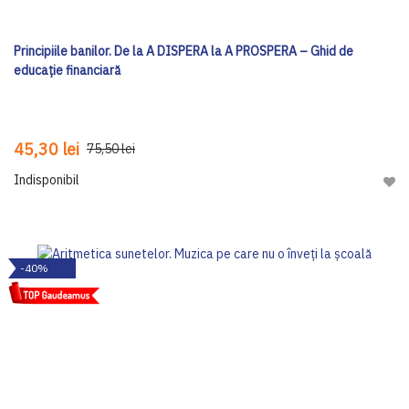
Principiile banilor. De la A DISPERA la A PROSPERA – Ghid de
educație financiară
45,30 lei
75,50 lei
Indisponibil
Adau
-40%