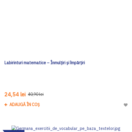
Labirinturi matematice – Înmulțiri și împărțiri
24,54 lei
40,90 lei
ADAUGĂ ÎN COȘ
Adau