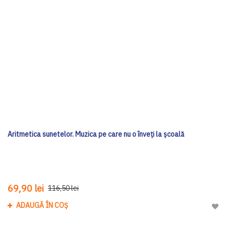
Aritmetica sunetelor. Muzica pe care nu o înveți la școală
69,90 lei
116,50 lei
ADAUGĂ ÎN COȘ
Adau