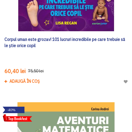
Corpul uman este grozav! 101 lucruri incredibile pe care trebuie să
le știe orice copil
60,40 lei
75,50 lei
ADAUGĂ ÎN COȘ
Adau
-40%