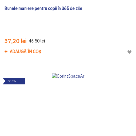
Bunele maniere pentru copii în 365 de zile
37,20 lei
46,50 lei
ADAUGĂ ÎN COȘ
Adau
-79%