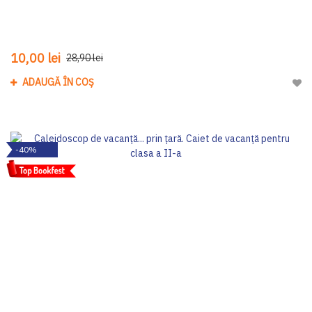
10,00 lei
28,90 lei
ADAUGĂ ÎN COȘ
Adau
-40%