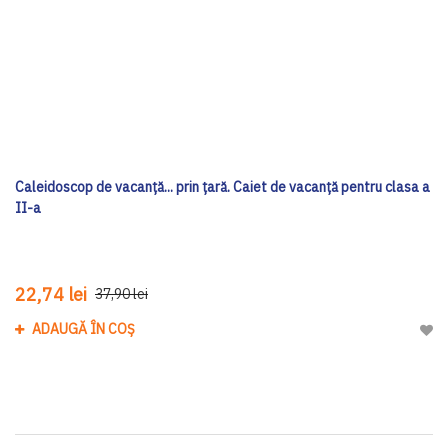
Caleidoscop de vacanță... prin țară. Caiet de vacanță pentru clasa a
II-a
22,74 lei
37,90 lei
ADAUGĂ ÎN COȘ
Adau