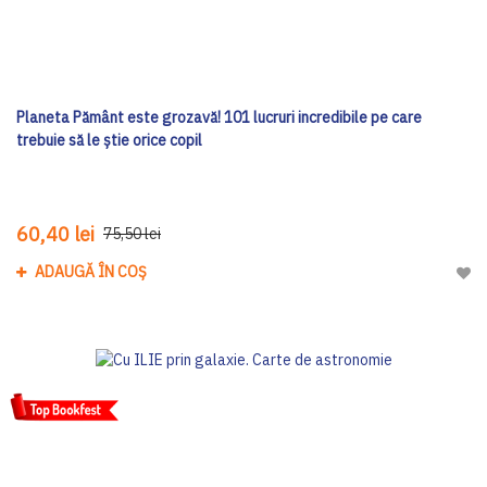
Planeta Pământ este grozavă! 101 lucruri incredibile pe care
trebuie să le știe orice copil
60,40 lei
75,50 lei
ADAUGĂ ÎN COȘ
Adau