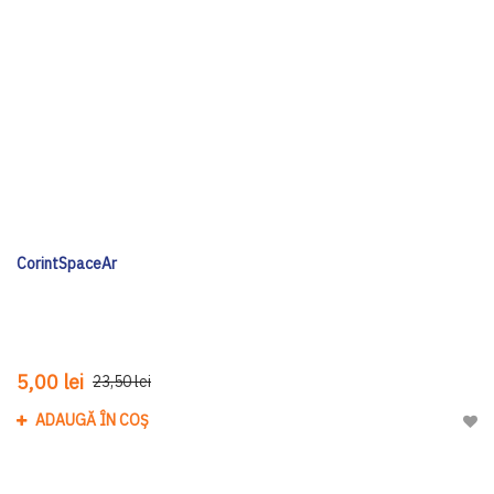
CorintSpaceAr
5,00 lei
23,50 lei
ADAUGĂ ÎN COȘ
Adau