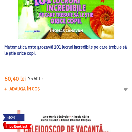
Matematica este grozavă! 101 lucruri incredibile pe care trebuie să
le știe orice copil
60,40 lei
75,50 lei
ADAUGĂ ÎN COȘ
Adau
-40%