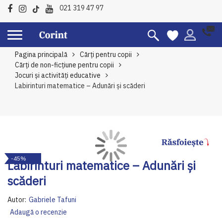
021 319 47 97
Pagina principală
Cărți pentru copii
Cărți de non-ficțiune pentru copii
Jocuri și activități educative
Labirinturi matematice – Adunări și scăderi
Skip
Sk
-45%
to
to
Labirinturi matematice – Adunări și
the
th
scăderi
end
be
of
of
Autor:
Gabriele Tafuni
the
th
Adaugă o recenzie
images
im