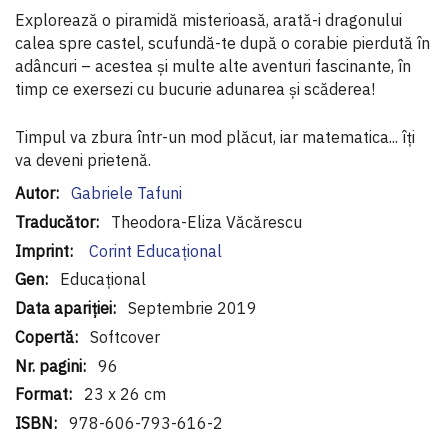
Explorează o piramidă misterioasă, arată-i dragonului
calea spre castel, scufundă-te după o corabie pierdută în
adâncuri – acestea și multe alte aventuri fascinante, în
timp ce exersezi cu bucurie adunarea și scăderea!
Timpul va zbura într-un mod plăcut, iar matematica... îți
va deveni prietenă.
Informaţii
Gabriele Tafuni
suplimentare
Theodora-Eliza Văcărescu
Corint Educaţional
Educațional
Septembrie 2019
Softcover
96
23 x 26 cm
978-606-793-616-2