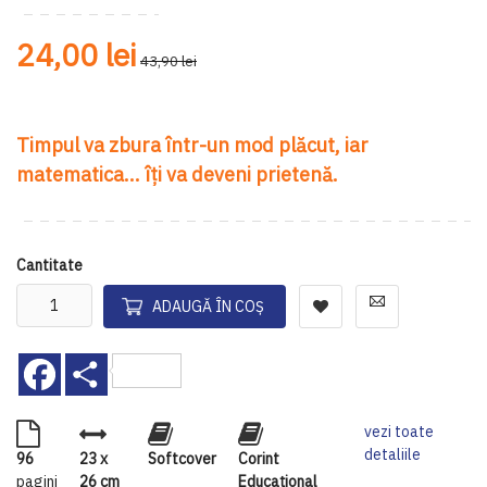
gallery
ga
24,00 lei
43,90 lei
Timpul va zbura într-un mod plăcut, iar
matematica... îți va deveni prietenă.
Cantitate
ADAUGĂ ÎN COȘ
Facebook
Share
vezi toate
detaliile
96
23 x
Softcover
Corint
pagini
26 cm
Educaţional