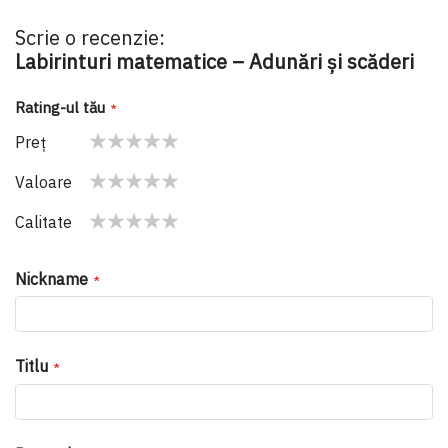
Scrie o recenzie:
Labirinturi matematice – Adunări și scăderi
Rating-ul tău
Preţ
1
2
3
4
5
Valoare
star
stars
stars
stars
stars
1
2
3
4
5
Calitate
star
stars
stars
stars
stars
1
2
3
4
5
star
stars
stars
stars
stars
Nickname
Titlu