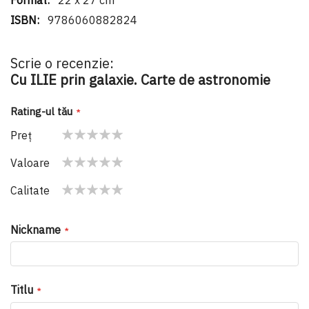
22 x 27 cm
9786060882824
Scrie o recenzie:
Cu ILIE prin galaxie. Carte de astronomie
Rating-ul tău
Preţ
1
2
3
4
5
Valoare
star
stars
stars
stars
stars
1
2
3
4
5
Calitate
star
stars
stars
stars
stars
1
2
3
4
5
star
stars
stars
stars
stars
Nickname
Titlu