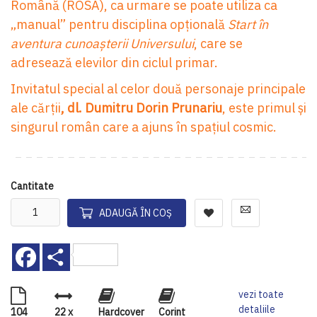
Română (ROSA), ca urmare se poate utiliza ca
„manual” pentru disciplina opțională
Start
în
aventura cunoașterii Universului
, care se
adresează elevilor din ciclul primar.
Invitatul special al celor două personaje principale
ale cărții
, dl. Dumitru Dorin Prunariu
, este primul și
singurul român care a ajuns în spațiul cosmic.
Cantitate
ADAUGĂ ÎN COȘ
Facebook
Share
vezi toate
detaliile
104
22 x
Hardcover
Corint