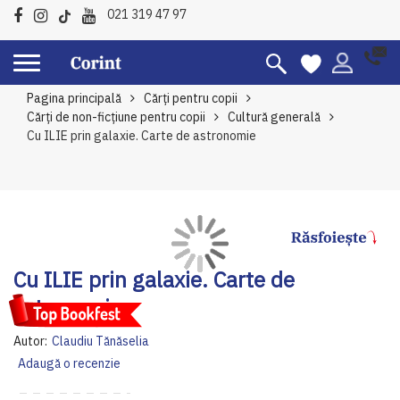
021 319 47 97
Pagina principală
Cărți pentru copii
Cărți de non-ficțiune pentru copii
Cultură generală
Cu ILIE prin galaxie. Carte de astronomie
Skip
Sk
to
to
Cu ILIE prin galaxie. Carte de
the
th
astronomie
end
be
of
of
Autor:
Claudiu Tănăselia
the
th
Adaugă o recenzie
images
im
gallery
ga