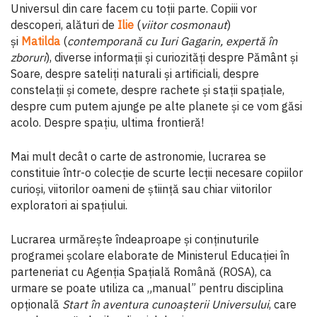
Universul din care facem cu toții parte. Copiii vor
descoperi, alături de
Ilie
(
viitor cosmonaut
)
și
Matilda
(
contemporană cu Iuri Gagarin, expertă în
zboruri
), diverse informații și curiozități despre Pământ și
Soare, despre sateliți naturali și artificiali, despre
constelații și comete, despre rachete și stații spațiale,
despre cum putem ajunge pe alte planete și ce vom găsi
acolo. Despre spațiu, ultima frontieră!
Mai mult decât o carte de astronomie, lucrarea se
constituie într-o colecție de scurte lecții necesare copiilor
curioși, viitorilor oameni de știință sau chiar viitorilor
exploratori ai spațiului.
Lucrarea urmărește îndeaproape și conținuturile
programei școlare elaborate de Ministerul Educației în
parteneriat cu Agenția Spațială Română (ROSA), ca
urmare se poate utiliza ca „manual” pentru disciplina
opțională
Start
în aventura cunoașterii Universului
, care