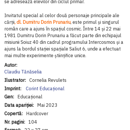
se adresează elevilor din ciclul primar.
Invitatul special al celor două personaje principale ale
cărții
, dl. Dumitru Dorin Prunariu
, este primul și singurul
român care a ajuns în spațiul cosmic. Între 14 și 22 mai
1981 Dumitru Dorin Prunariu a făcut parte din echipajul
misiunii Soiuz 40 din cadrul programului Intercosmos și a
ajuns la bordul stației spațiale Saliut 6, unde a efectuat
mai multe experimente științifice unice.
Informaţii
suplimentare
Claudiu Tănăselia
Cornelia Revulets
Corint Educaţional
Educațional
Mai 2023
Hardcover
104