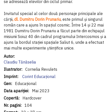
se adresează elevilor din ciclul primar.
Invitatul special al celor două personaje principale ale
cărții
, dl. Dumitru Dorin Prunariu
, este primul și singurul
român care a ajuns în spațiul cosmic. Între 14 și 22 mai
1981 Dumitru Dorin Prunariu a făcut parte din echipajul
misiunii Soiuz 40 din cadrul programului Intercosmos și a
ajuns la bordul stației spațiale Saliut 6, unde a efectuat
mai multe experimente științifice unice.
Informaţii
suplimentare
Claudiu Tănăselia
Cornelia Revulets
Corint Educaţional
Educațional
Mai 2023
Hardcover
104