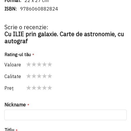
22 x 27 cm
9786060882824
Scrie o recenzie:
Cu ILIE prin galaxie. Carte de astronomie, cu
autograf
Rating-ul tău
Valoare
1
2
3
4
5
Calitate
star
stars
stars
stars
stars
1
2
3
4
5
Preţ
star
stars
stars
stars
stars
1
2
3
4
5
star
stars
stars
stars
stars
Nickname
Titlu