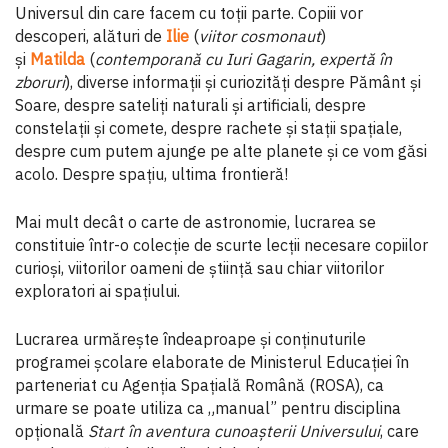
Universul din care facem cu toții parte. Copiii vor
descoperi, alături de
Ilie
(
viitor cosmonaut
)
și
Matilda
(
contemporană cu Iuri Gagarin, expertă în
zboruri
), diverse informații și curiozități despre Pământ și
Soare, despre sateliți naturali și artificiali, despre
constelații și comete, despre rachete și stații spațiale,
despre cum putem ajunge pe alte planete și ce vom găsi
acolo. Despre spațiu, ultima frontieră!
Mai mult decât o carte de astronomie, lucrarea se
constituie într-o colecție de scurte lecții necesare copiilor
curioși, viitorilor oameni de știință sau chiar viitorilor
exploratori ai spațiului.
Lucrarea urmărește îndeaproape și conținuturile
programei școlare elaborate de Ministerul Educației în
parteneriat cu Agenția Spațială Română (ROSA), ca
urmare se poate utiliza ca „manual” pentru disciplina
opțională
Start
în aventura cunoașterii Universului
, care