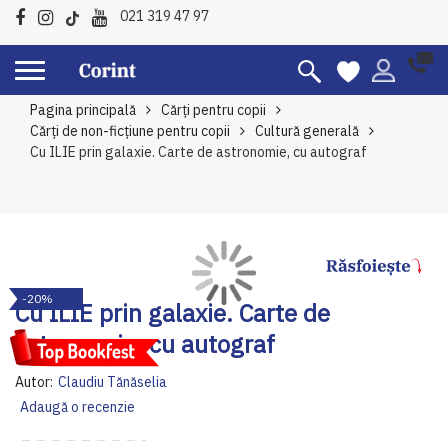
021 319 47 97
Pagina principală
Cărți pentru copii
Cărți de non-ficțiune pentru copii
Cultură generală
Cu ILIE prin galaxie. Carte de astronomie, cu autograf
Skip
Sk
-20%
to
to
Cu ILIE prin galaxie. Carte de
the
th
astronomie, cu autograf
end
be
of
of
Autor:
Claudiu Tănăselia
the
th
Adaugă o recenzie
images
im
gallery
ga