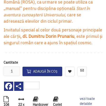
Română (ROSA), ca urmare se poate utiliza ca
„manual” pentru disciplina opțională
Start
în
aventura cunoașterii Universului
, care se
adresează elevilor din ciclul primar.
Invitatul special al celor două personaje principale
ale cărții
, dl. Dumitru Dorin Prunariu
, este primul și
singurul român care a ajuns în spațiul cosmic.
Cantitate
ADAUGĂ ÎN COȘ
Facebook
Share
vezi toate
detaliile
104
22 x
Hardcover
Corint