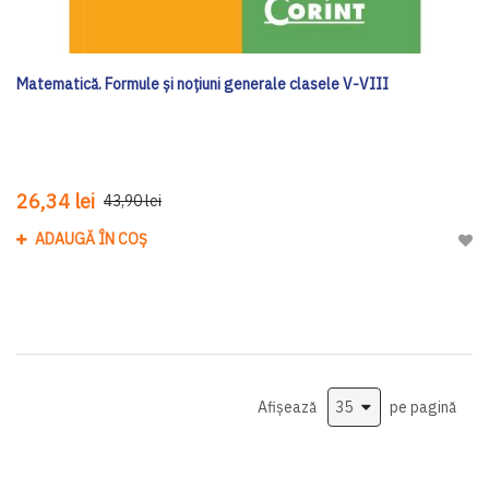
Matematică. Formule și noțiuni generale clasele V-VIII
26,34 lei
43,90 lei
ADAUGĂ ÎN COȘ
Adau
Afișează
pe pagină