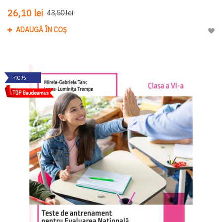
26,10 lei
43,50 lei
ADAUGĂ ÎN COȘ
Adau
-40%