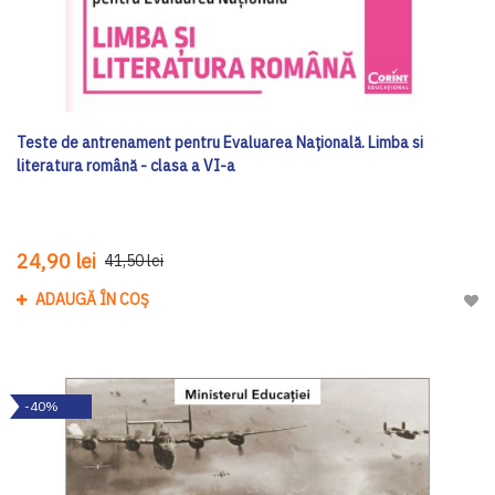
Teste de antrenament pentru Evaluarea Națională. Limba si
literatura română - clasa a VI-a
24,90 lei
41,50 lei
ADAUGĂ ÎN COȘ
Adau
-40%