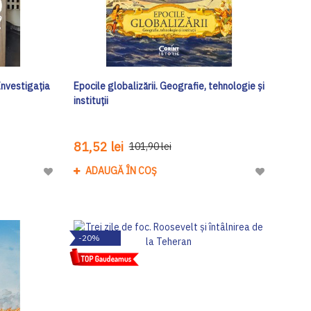
Investigația
Epocile globalizării. Geografie, tehnologie și
instituții
81,52 lei
101,90 lei
ADAUGĂ ÎN COȘ
Adaugă
Adaugă
la
la
Lista
Lista
de
de
-20%
Dorinte
Dorinte