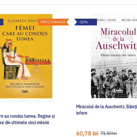
PRECOMANDĂ
-15%
Miracolul de la Auschwitz. Băieți
infern
re au condus lumea. Regine și
e din ultimele cinci milenii
60,78 lei
71,50 lei