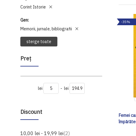
Corint Istorie
Gen
-35%
Memorii, jurnale, bibliografii
sterge toate
Preţ
lei
-
lei
Discount
Femei ca
împărătes
produse
10,00 lei
-
19,99 lei
2