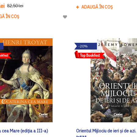
ei
82,50 lei
ADAUGĂ ÎN COȘ
GĂ ÎN COȘ
Adaugă
la
Lista
de
-20%
Dorinte
 cea Mare (ediția a III-a)
Orientul Mijlociu de ieri și de azi.