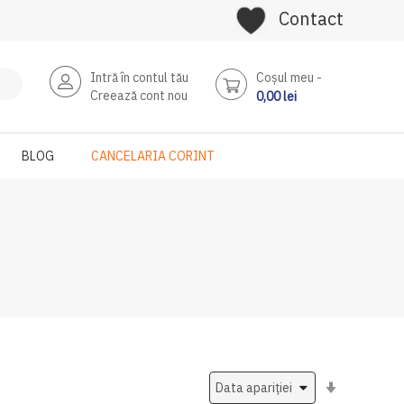
Contact
Intră în contul tău
Coşul meu
Creează cont nou
0,00 lei
BLOG
CANCELARIA CORINT
Setati
ascendent