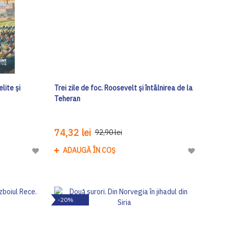
lite și
Trei zile de foc. Roosevelt și întâlnirea de la
Teheran
74,32 lei
92,90 lei
ADAUGĂ ÎN COȘ
Adaugă
Adaugă
la
la
Lista
Lista
de
de
-20%
Dorinte
Dorinte