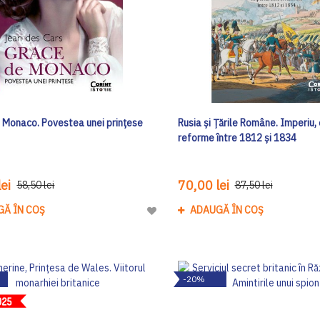
 Monaco. Povestea unei prințese
Rusia și Țările Române. Imperiu, e
reforme între 1812 și 1834
ei
70,00 lei
58,50 lei
87,50 lei
GĂ ÎN COȘ
ADAUGĂ ÎN COȘ
Adaugă
la
Lista
de
-20%
Dorinte