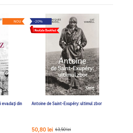
NOU
-20%
i evadați din
Antoine de Saint-Exupéry: ultimul zbor
50,80 lei
63,50 lei