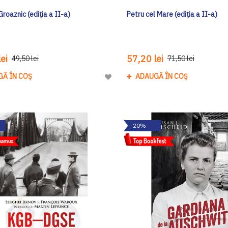
Groaznic (ediția a II-a)
Petru cel Mare (ediția a II-a)
ei
57,20 lei
49,50 lei
71,50 lei
GĂ ÎN COȘ
ADAUGĂ ÎN COȘ
Adaugă
la
Lista
de
-20%
Dorinte