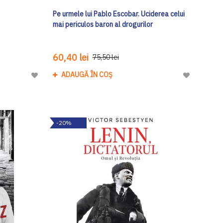
Pe urmele lui Pablo Escobar. Uciderea celui
mai periculos baron al drogurilor
60,40 lei
75,50 lei
ADAUGĂ ÎN COȘ
Adaugă
Adaugă
la
la
Lista
Lista
de
de
-20%
Dorinte
Dorinte