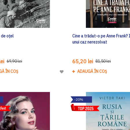
i de oțel
Cine a trădat-o pe Anne Frank? 
unui caz nerezolvat
ei
65,20 lei
69,90 lei
81,50 lei
GĂ ÎN COȘ
ADAUGĂ ÎN COȘ
Adaugă
la
Lista
de
-20%
Dorinte