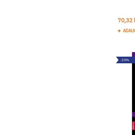
70,32 l
ADAU
-20%