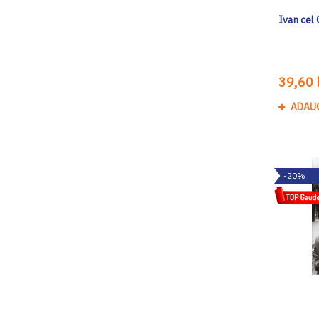
Ivan cel 
39,60 l
ADAU
-20%