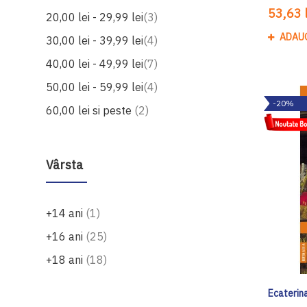
53,63 l
produse
20,00 lei
-
29,99 lei
3
ADAU
produse
30,00 lei
-
39,99 lei
4
produse
40,00 lei
-
49,99 lei
7
produse
50,00 lei
-
59,99 lei
4
-20%
produse
60,00 lei
si peste
2
Vârsta
produs
+14 ani
1
produse
+16 ani
25
produse
+18 ani
18
Ecaterina