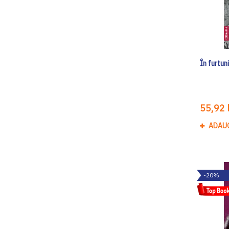
În furtun
55,92 l
ADAU
-20%