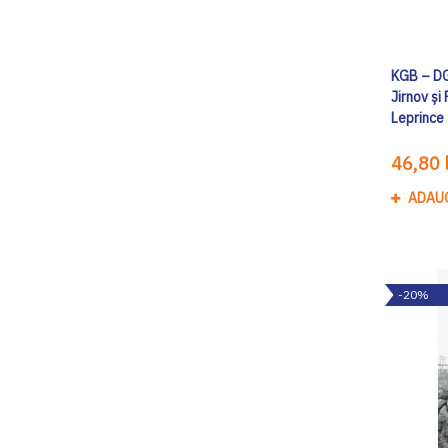
KGB – DGS
Jirnov și
Leprince
46,80 l
ADAU
-20%