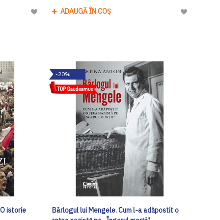
ADAUGĂ ÎN COȘ
Adaugă
Adaugă
la
la
Lista
Lista
de
de
Dorinte
Dorinte
-20%
 O istorie
Bârlogul lui Mengele. Cum l-a adăpostit o