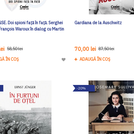
E. Doi spioni față în față. Serghei
Gardiana de la Auschwitz
 François Waroux în dialog cu Martin
ei
70,00 lei
58,50 lei
87,50 lei
GĂ ÎN COȘ
ADAUGĂ ÎN COȘ
Adaugă
la
Lista
de
-20%
Dorinte