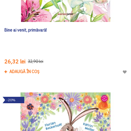
Bine ai venit, primăvară!
26,32 lei
32,90 lei
ADAUGĂ ÎN COȘ
Adau
-20%