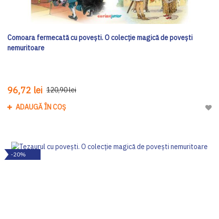
Comoara fermecată cu povești. O colecție magică de povești
nemuritoare
96,72 lei
120,90 lei
ADAUGĂ ÎN COȘ
Adau
-20%