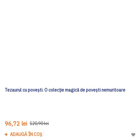
Tezaurul cu povești. O colecție magică de povești nemuritoare
96,72 lei
120,90 lei
ADAUGĂ ÎN COȘ
Adau