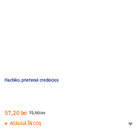
Hachiko, prietenul credincios
57,20 lei
71,50 lei
ADAUGĂ ÎN COȘ
Adau