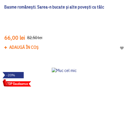
Basme românești. Sarea-n bucate și alte povești cu tâlc
66,00 lei
82,50 lei
ADAUGĂ ÎN COȘ
Adau
-20%