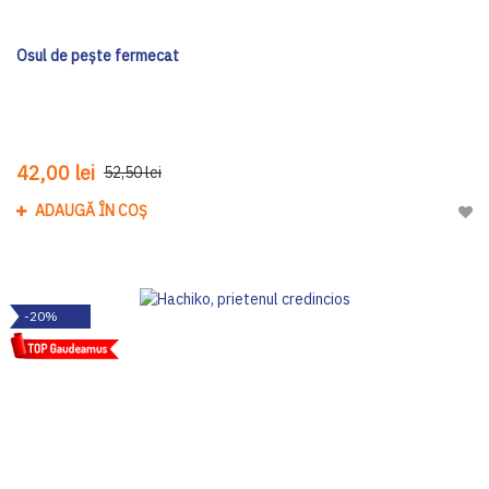
Osul de pește fermecat
42,00 lei
52,50 lei
ADAUGĂ ÎN COȘ
Adau
-20%