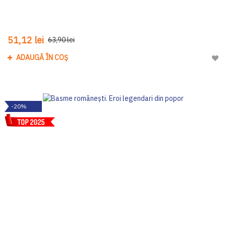
51,12 lei
63,90 lei
ADAUGĂ ÎN COȘ
Adau
-20%