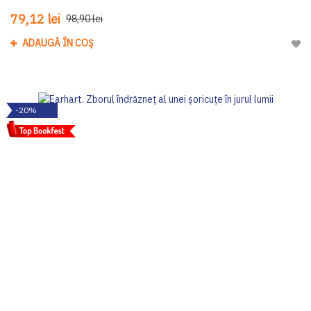
79,12 lei
98,90 lei
ADAUGĂ ÎN COȘ
Adau
-20%