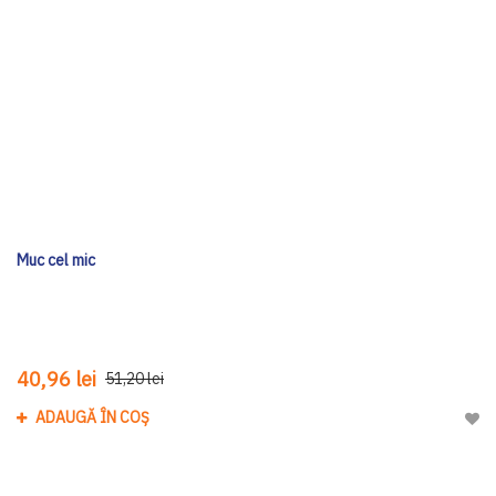
Muc cel mic
40,96 lei
51,20 lei
ADAUGĂ ÎN COȘ
Adau