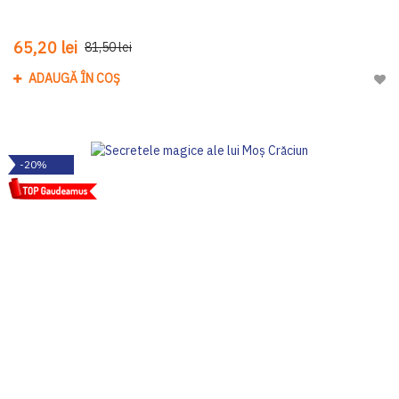
65,20 lei
81,50 lei
ADAUGĂ ÎN COȘ
Adau
-20%