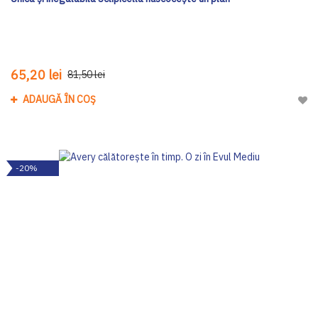
65,20 lei
81,50 lei
ADAUGĂ ÎN COȘ
Adau
-20%