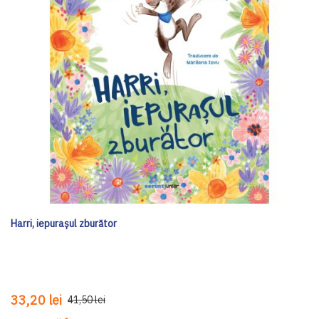
Harri, iepurașul zburător
33,20 lei
41,50 lei