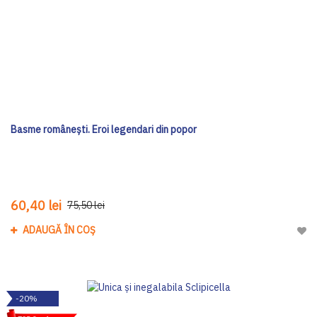
Basme românești. Eroi legendari din popor
60,40 lei
75,50 lei
ADAUGĂ ÎN COȘ
Adau
-20%