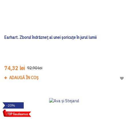
Earhart. Zborul îndrăzneț al unei șoricuțe în jurul lumii
74,32 lei
92,90 lei
ADAUGĂ ÎN COȘ
Adau
-20%