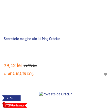
Secretele magice ale lui Moş Crăciun
79,12 lei
98,90 lei
ADAUGĂ ÎN COȘ
Adau
-20%