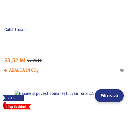
Calul Troian
53,52 lei
66,90 lei
ADAUGĂ ÎN COȘ
Adau
Filtrează
-20%