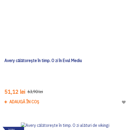
Avery călătorește în timp. O zi în Evul Mediu
51,12 lei
63,90 lei
ADAUGĂ ÎN COȘ
Adau
-20%