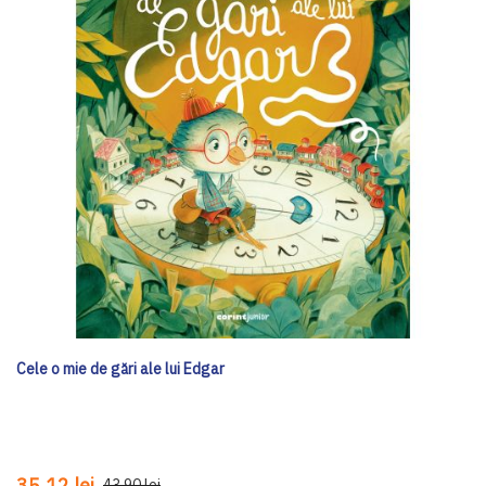
Cele o mie de gări ale lui Edgar
35,12 lei
43,90 lei