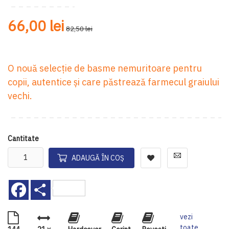
66,00 lei
82,50 lei
O nouă selecție de basme nemuritoare pentru
copii, autentice și care păstrează farmecul graiului
vechi.
Cantitate
ADAUGĂ ÎN COȘ
Facebook
Share
vezi
toate