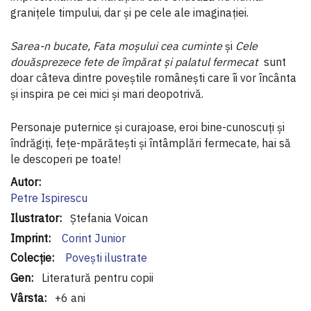
granițele timpului, dar și pe cele ale imaginației.
Sarea-n bucate, Fata moșului cea cuminte
și
Cele
douăsprezece fete de împărat și palatul fermecat
sunt
doar câteva dintre poveștile românești care îi vor încânta
și inspira pe cei mici și mari deopotrivă.
Personaje puternice și curajoase, eroi bine-cunoscuți și
îndrăgiți, fețe-mpărătești și întâmplări fermecate, hai să
le descoperi pe toate!
Informaţii
suplimentare
Petre Ispirescu
Ștefania Voican
Corint Junior
Povești ilustrate
Literatură pentru copii
+6 ani