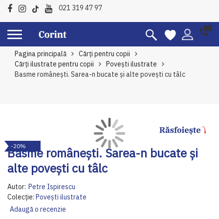
021 319 47 97
Pagina principală
Cărți pentru copii
Cărți ilustrate pentru copii
Povești ilustrate
Basme românești. Sarea-n bucate și alte povești cu tâlc
Skip
Sk
-20%
to
to
Basme românești. Sarea-n bucate și
the
th
alte povești cu tâlc
end
be
of
of
Autor:
Petre Ispirescu
the
th
Colecție:
Povești ilustrate
images
im
Adaugă o recenzie
gallery
ga