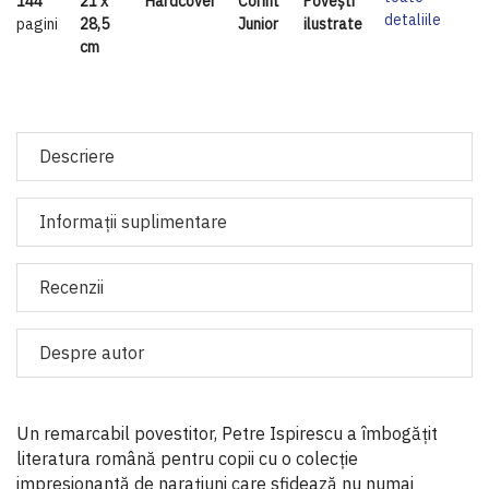
144
21 x
Hardcover
Corint
Povești
detaliile
pagini
28,5
Junior
ilustrate
cm
Descriere
Informaţii suplimentare
Recenzii
Despre autor
Un remarcabil povestitor, Petre Ispirescu a îmbogățit
literatura română pentru copii cu o colecție
impresionantă de narațiuni care sfidează nu numai