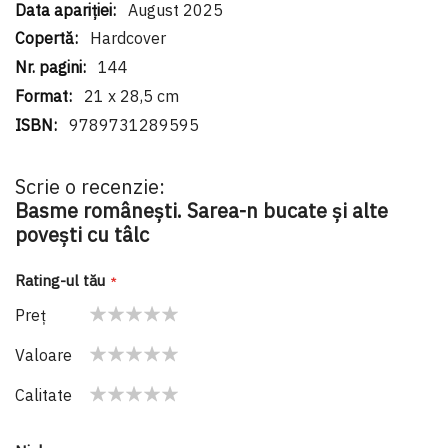
August 2025
Hardcover
144
21 x 28,5 cm
9789731289595
Scrie o recenzie:
Basme românești. Sarea-n bucate și alte
povești cu tâlc
Rating-ul tău
Preţ
1
2
3
4
5
Valoare
star
stars
stars
stars
stars
1
2
3
4
5
Calitate
star
stars
stars
stars
stars
1
2
3
4
5
star
stars
stars
stars
stars