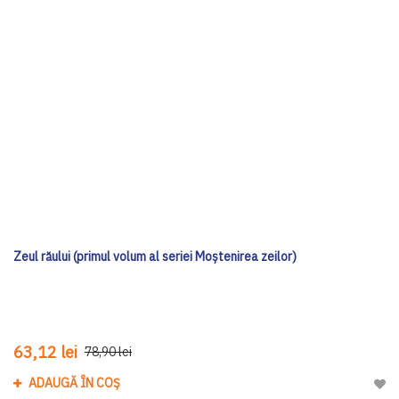
Zeul răului (primul volum al seriei Moștenirea zeilor)
63,12 lei
78,90 lei
ADAUGĂ ÎN COȘ
Adau