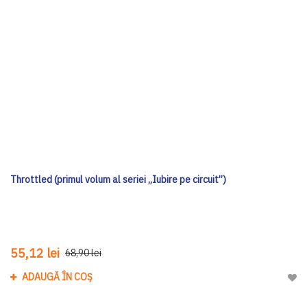
Throttled (primul volum al seriei „Iubire pe circuit”)
55,12 lei
68,90 lei
ADAUGĂ ÎN COȘ
Adau