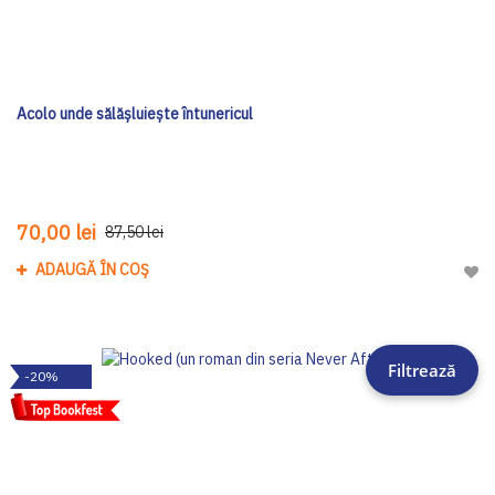
Acolo unde sălășluiește întunericul
70,00 lei
87,50 lei
ADAUGĂ ÎN COȘ
Adau
Filtrează
-20%