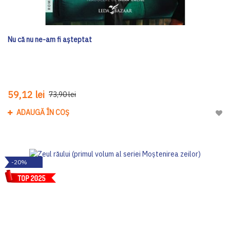
Nu că nu ne-am fi așteptat
59,12 lei
73,90 lei
ADAUGĂ ÎN COȘ
Adau
-20%