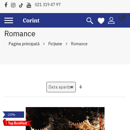
021 319 47 97
Romance
Pagina principală
Ficțiune
Romance
Setati
ascendent
-20%