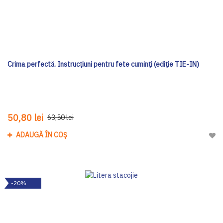
Crima perfectă. Instrucțiuni pentru fete cuminți (ediție TIE-IN)
50,80 lei
63,50 lei
ADAUGĂ ÎN COȘ
Adau
-20%