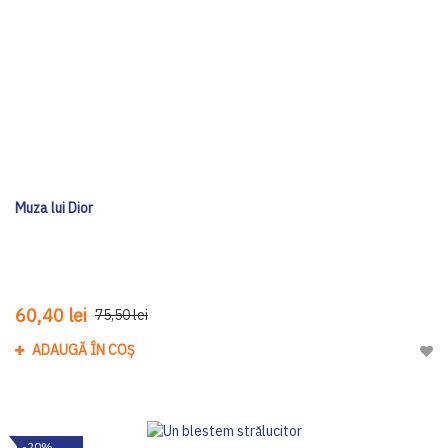
Muza lui Dior
60,40 lei
75,50 lei
ADAUGĂ ÎN COȘ
Adau
-20%