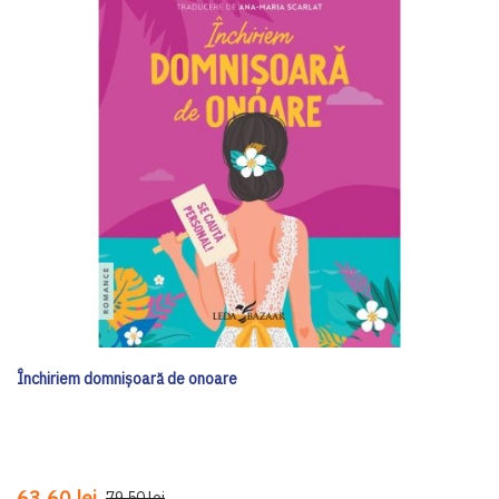
Închiriem domnișoară de onoare
63,60 lei
79,50 lei