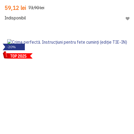
59,12 lei
73,90 lei
Indisponibil
Adau
-20%