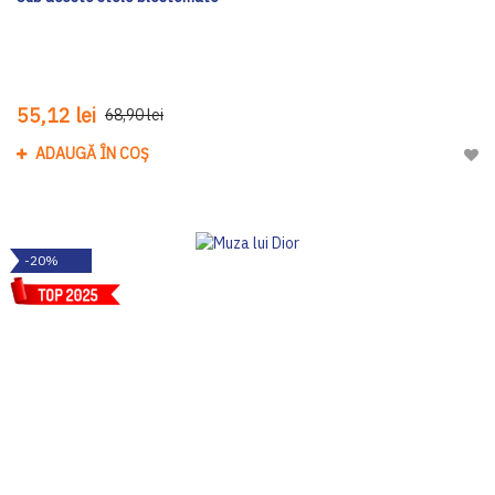
55,12 lei
68,90 lei
ADAUGĂ ÎN COȘ
Adau
-20%