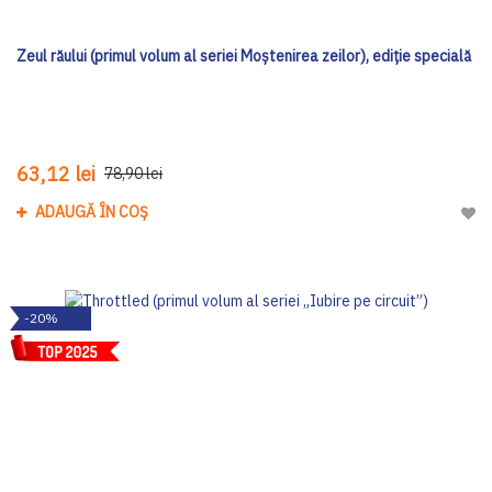
Zeul răului (primul volum al seriei Moștenirea zeilor), ediţie specială
63,12 lei
78,90 lei
ADAUGĂ ÎN COȘ
Adau
-20%