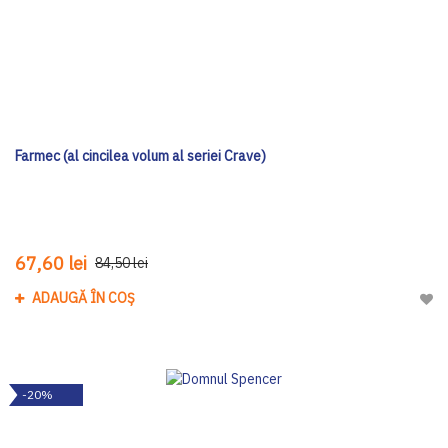
Farmec (al cincilea volum al seriei Crave)
67,60 lei
84,50 lei
ADAUGĂ ÎN COȘ
Adau
-20%