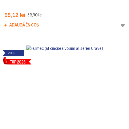
55,12 lei
68,90 lei
ADAUGĂ ÎN COȘ
Adau
-20%