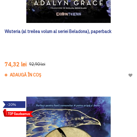
Wisteria (al treilea volum al seriei Beladona), paperback
74,32 lei
92,90 lei
ADAUGĂ ÎN COȘ
Adau
-20%