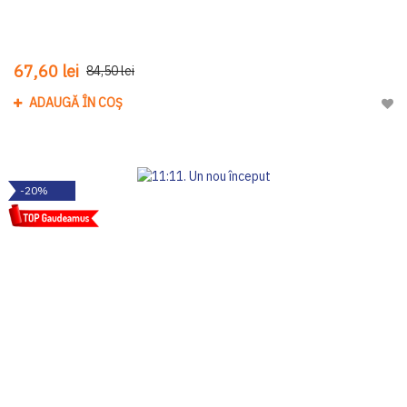
67,60 lei
84,50 lei
ADAUGĂ ÎN COȘ
Adau
-20%