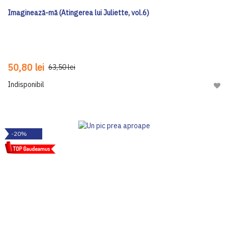
Imaginează-mă (Atingerea lui Juliette, vol.6)
50,80 lei
63,50 lei
Indisponibil
Adau
-20%