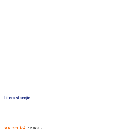
Litera stacojie
35,12 lei
43,90 lei