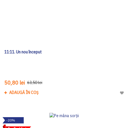
11:11. Un nou început
50,80 lei
63,50 lei
ADAUGĂ ÎN COȘ
Adau
-20%