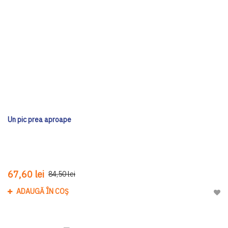
Un pic prea aproape
67,60 lei
84,50 lei
ADAUGĂ ÎN COȘ
Adau