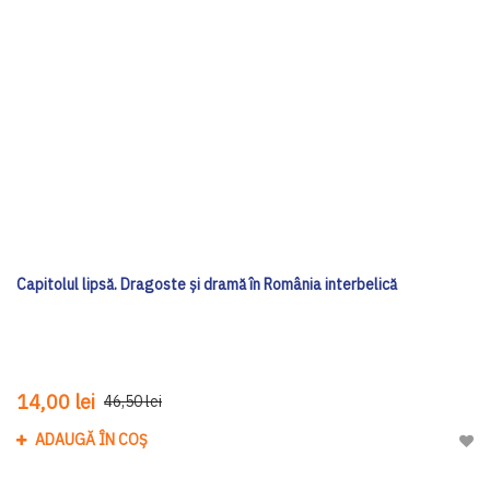
Capitolul lipsă. Dragoste și dramă în România interbelică
14,00 lei
46,50 lei
ADAUGĂ ÎN COȘ
Adau