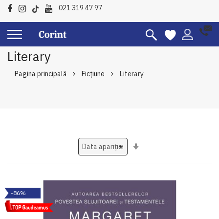
021 319 47 97
Literary
Pagina principală
Ficțiune
Literary
Setati
ascendent
-86%