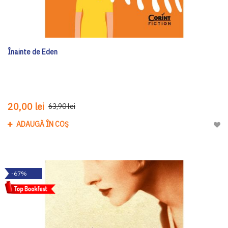
Înainte de Eden
20,00 lei
63,90 lei
ADAUGĂ ÎN COȘ
Adau
-67%