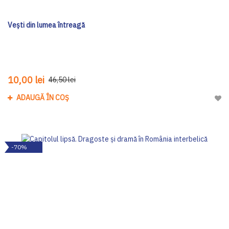
Vești din lumea întreagă
10,00 lei
46,50 lei
ADAUGĂ ÎN COȘ
Adau
-70%