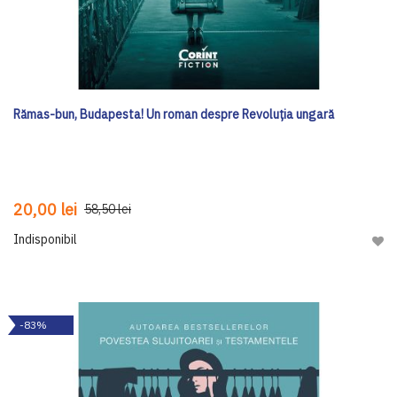
Rămas-bun, Budapesta! Un roman despre Revoluția ungară
20,00 lei
58,50 lei
Indisponibil
Adau
-83%