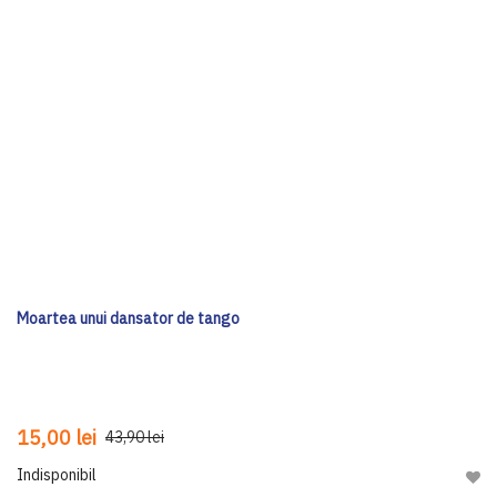
Moartea unui dansator de tango
15,00 lei
43,90 lei
Indisponibil
Adau