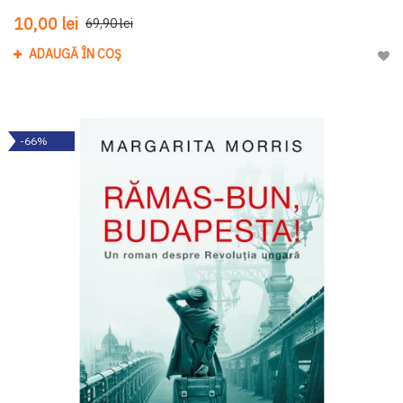
10,00 lei
69,90 lei
ADAUGĂ ÎN COȘ
Adau
-66%