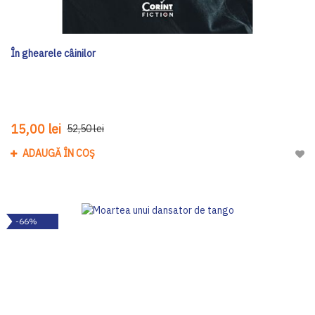
În ghearele câinilor
15,00 lei
52,50 lei
ADAUGĂ ÎN COȘ
Adau
-66%