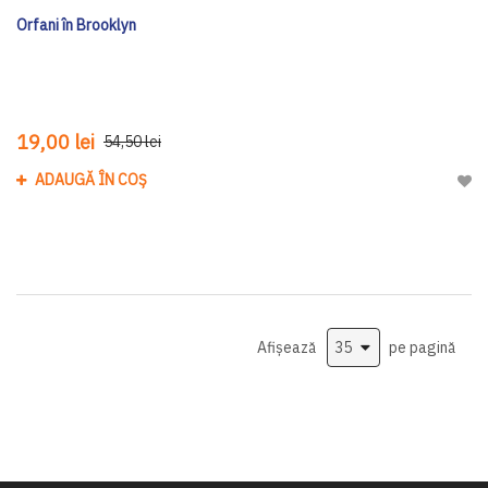
Orfani în Brooklyn
19,00 lei
54,50 lei
ADAUGĂ ÎN COȘ
Adau
Afișează
pe pagină