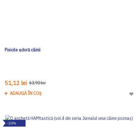
Pisicile adoră câinii
51,12 lei
63,90 lei
ADAUGĂ ÎN COȘ
Adau
-20%