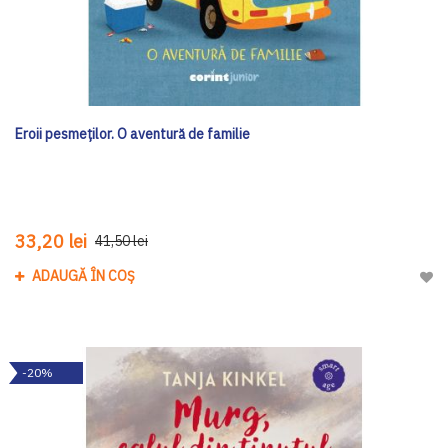
Eroii pesmeților. O aventură de familie
33,20 lei
41,50 lei
ADAUGĂ ÎN COȘ
Adau
-20%