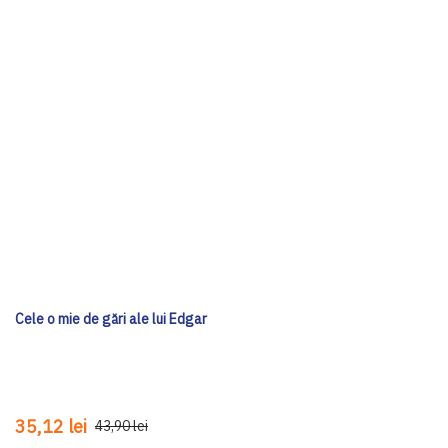
Cele o mie de gări ale lui Edgar
35,12 lei
43,90 lei