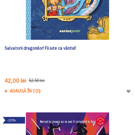
Salvatorii dragonilor! Fii iute ca vântul!
42,00 lei
52,50 lei
ADAUGĂ ÎN COȘ
Adau
-20%