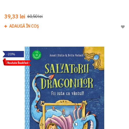
39,33 lei
60,50 lei
ADAUGĂ ÎN COȘ
Adau
-20%