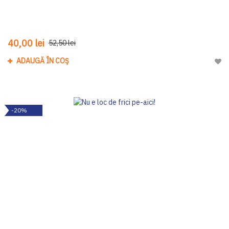
40,00 lei
52,50 lei
ADAUGĂ ÎN COȘ
Adau
-20%