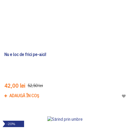
Nu e loc de frici pe-aici!
42,00 lei
52,50 lei
ADAUGĂ ÎN COȘ
Adau
-20%