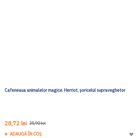
Cafeneaua animalelor magice. Herriot, șoricelul supraveghetor
28,72 lei
35,90 lei
ADAUGĂ ÎN COȘ
Adau