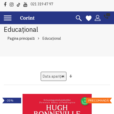
021 319 47 97
Educațional
Pagina principală
Educațional
Setati
ascendent
-35%
PRECOMANDĂ