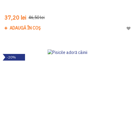
37,20 lei
46,50 lei
ADAUGĂ ÎN COȘ
Adau
-20%