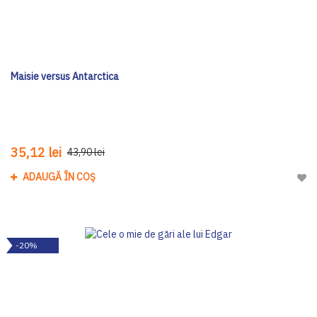
Maisie versus Antarctica
35,12 lei
43,90 lei
ADAUGĂ ÎN COȘ
Adau
-20%