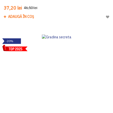
37,20 lei
46,50 lei
ADAUGĂ ÎN COȘ
Adau
-20%