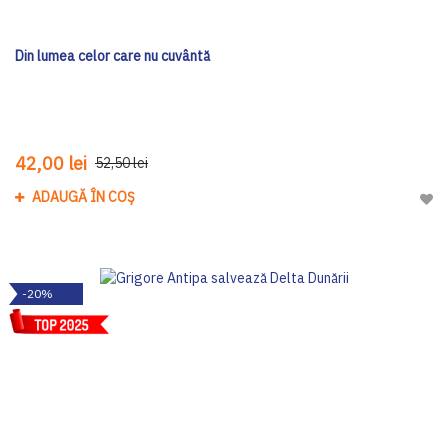
Din lumea celor care nu cuvântă
42,00 lei
52,50 lei
ADAUGĂ ÎN COȘ
Adau
-20%