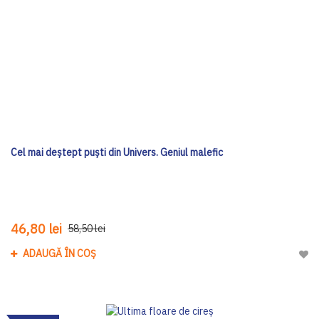
Cel mai deștept puști din Univers. Geniul malefic
46,80 lei
58,50 lei
ADAUGĂ ÎN COȘ
Adau