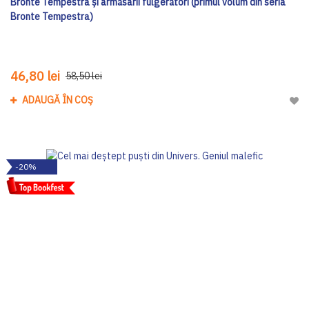
Bronte Tempestra și armăsarii fulgerători (primul volum din seria
Bronte Tempestra)
46,80 lei
58,50 lei
ADAUGĂ ÎN COȘ
Adau
-20%