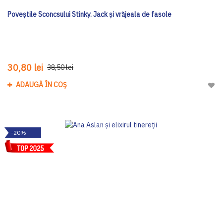
Poveștile Sconcsului Stinky. Jack și vrăjeala de fasole
30,80 lei
38,50 lei
ADAUGĂ ÎN COȘ
Adau
-20%