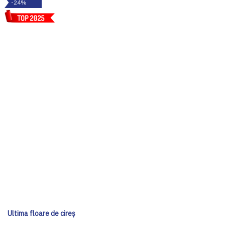
-24%
Ultima floare de cireș