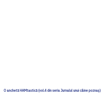
O anchetă HAMtastică (vol.4 din seria Jurnalul unui câine poznaș)