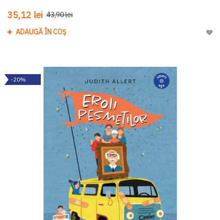
35,12 lei
43,90 lei
ADAUGĂ ÎN COȘ
Adau
-20%