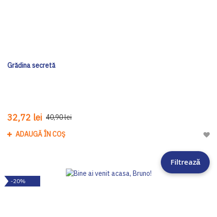
Grădina secretă
32,72 lei
40,90 lei
ADAUGĂ ÎN COȘ
Adau
Filtrează
-20%