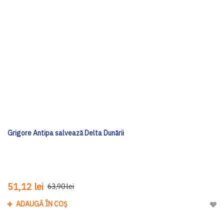
Grigore Antipa salvează Delta Dunării
51,12 lei
63,90 lei
ADAUGĂ ÎN COȘ
Adau