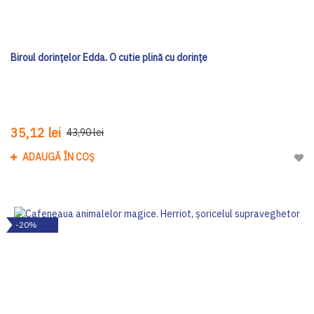
Biroul dorințelor Edda. O cutie plină cu dorințe
35,12 lei
43,90 lei
ADAUGĂ ÎN COȘ
Adau
-20%