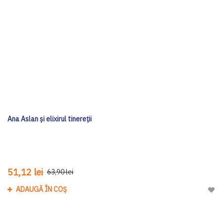
Ana Aslan și elixirul tinereții
51,12 lei
63,90 lei
ADAUGĂ ÎN COȘ
Adau