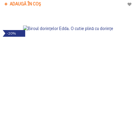
ADAUGĂ ÎN COȘ
Adau
-20%