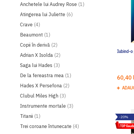
produs
Anchetele lui Audrey Rose
1
produse
Atingerea lui Juliette
6
produse
Crave
4
produs
Beaumont
1
produse
Copii în derivă
2
Iubind-o
produse
Adrian X Isolda
2
produse
Saga lui Hades
3
produs
De la fereastra mea
1
60,40 l
produse
Hades X Persefona
2
ADAU
produse
Clubul Miles High
3
produse
Instrumente mortale
3
produs
Titanii
1
-20%
produse
Trei coroane întunecate
4