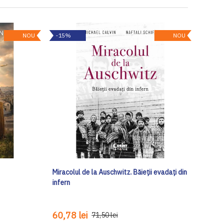
NOU
-15%
NOU
Miracolul de la Auschwitz. Băieții evadați din
infern
60,78 lei
71,50 lei