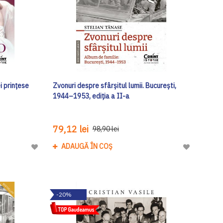
 prințese
Zvonuri despre sfârșitul lumii. București,
1944–1953, ediția a II-a
79,12 lei
98,90 lei
ADAUGĂ ÎN COȘ
Adaugă
Adaugă
la
la
Lista
Lista
de
de
-20%
Dorinte
Dorinte