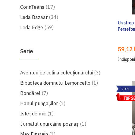
produse
CorinTeens
17
produse
Leda Bazaar
34
Un strop 
produse
Leda Edge
59
Persefon
59,12 l
Serie
Indisponi
produse
Aventuri pe colina colecționarului
3
produs
Biblioteca domnului Lemoncello
1
-20%
produse
Bondărel
7
produs
Hanul pungașilor
1
produs
Isteț de mic
1
produs
Jurnalul unui câine poznaș
1
produs
Max Einstein
1