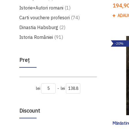
194,90
produs
Istorie+Autori romani
1
ADAU
produse
Carti vouchere profesori
74
produse
Dinastia Habsburg
2
produse
Istoria României
91
-20%
Preţ
lei
-
lei
Discount
Mănăstir