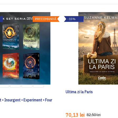
PRECOMANDĂ
-15%
Ultima zi la Paris
 • Insurgent • Experiment • Four
70,13 lei
82,50 lei