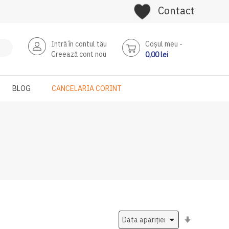
Contact
Intră în contul tău
Coşul meu
Creează cont nou
0,00 lei
BLOG
CANCELARIA CORINT
Setati
ascendent