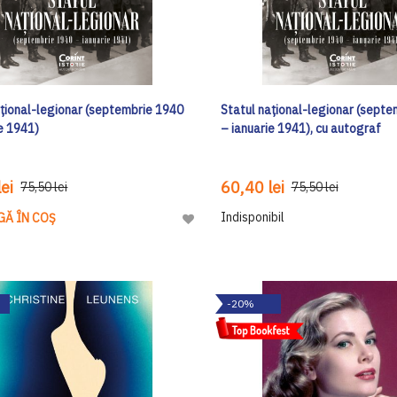
ațional-legionar (septembrie 1940
Statul național-legionar (sept
ie 1941)
– ianuarie 1941), cu autograf
ei
60,40 lei
75,50 lei
75,50 lei
Indisponibil
GĂ ÎN COȘ
Adaugă
la
Lista
de
-20%
Dorinte