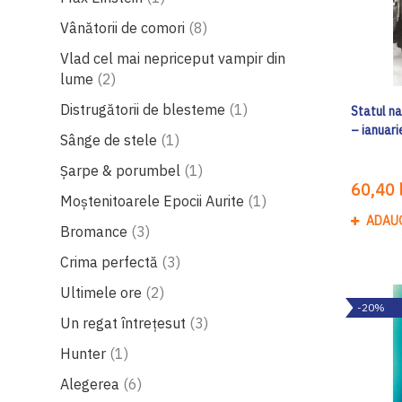
produse
Vânătorii de comori
8
Vlad cel mai nepriceput vampir din
produse
lume
2
produs
Distrugătorii de blesteme
1
Statul n
– ianuar
produs
Sânge de stele
1
produs
Șarpe & porumbel
1
60,40 l
produs
Moștenitoarele Epocii Aurite
1
ADAU
produse
Bromance
3
produse
Crima perfectă
3
produse
Ultimele ore
2
-20%
produse
Un regat întrețesut
3
produs
Hunter
1
produse
Alegerea
6