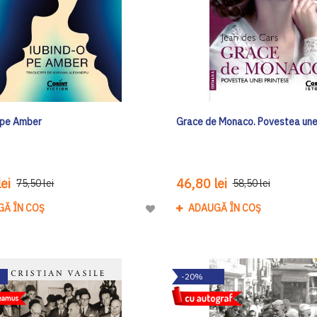
 pe Amber
Grace de Monaco. Povestea unei
ei
46,80 lei
75,50 lei
58,50 lei
GĂ ÎN COȘ
ADAUGĂ ÎN COȘ
Adaugă
la
Lista
de
-20%
Dorinte