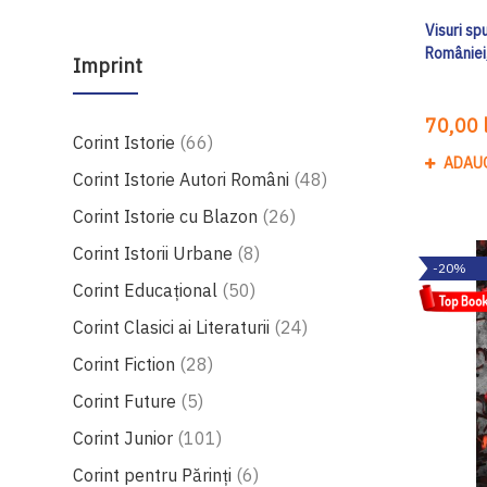
Visuri sp
României
Imprint
70,00 l
produse
Corint Istorie
66
ADAU
produse
Corint Istorie Autori Români
48
produse
Corint Istorie cu Blazon
26
produse
Corint Istorii Urbane
8
-20%
produse
Corint Educaţional
50
produse
Corint Clasici ai Literaturii
24
produse
Corint Fiction
28
produse
Corint Future
5
produse
Corint Junior
101
produse
Corint pentru Părinți
6