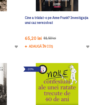
Cine a trădat-o pe Anne Frank? Investigația
unui caz nerezolvat
65,20 lei
81,50 lei
ADAUGĂ ÎN COȘ
Adaugă
Adaugă
la
la
Lista
Lista
de
de
-20%
Dorinte
Dorinte