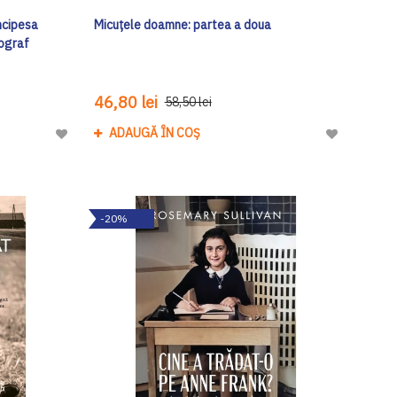
incipesa
Micuțele doamne: partea a doua
tograf
46,80 lei
58,50 lei
ADAUGĂ ÎN COȘ
Adaugă
Adaugă
la
la
Lista
Lista
de
de
-20%
Dorinte
Dorinte