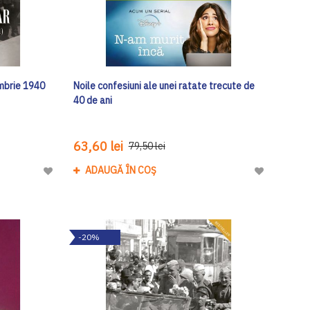
embrie 1940
Noile confesiuni ale unei ratate trecute de
40 de ani
63,60 lei
79,50 lei
ADAUGĂ ÎN COȘ
Adaugă
Adaugă
la
la
Lista
Lista
de
de
-20%
Dorinte
Dorinte