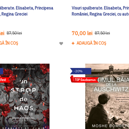
ulberate. Elisabeta, Principesa
Visuri spulberate. Elisabeta, Pr
, Regina Greciei
României, Regina Greciei, cu au
ei
70,00 lei
87,50 lei
87,50 lei
GĂ ÎN COȘ
ADAUGĂ ÎN COȘ
Adaugă
la
Lista
de
-20%
Dorinte