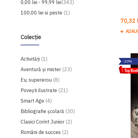
produse
0,00 lei
-
99,99 lei
343
produs
100,00 lei
si peste
1
70,32 l
ADAU
Colecție
produs
Activități
1
-20%
produse
Aventură și mister
23
produse
Eu, supererou
8
produse
Povești ilustrate
21
produse
Smart Age
4
produse
Bibliografie școlară
30
produse
Clasici Corint Junior
2
produse
Români de succes
2