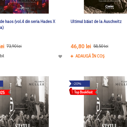
de haos (vol.4 din seria Hades X
Ultimul băiat de la Auschwitz
a)
ei
46,80 lei
73,90 lei
58,50 lei
bil
ADAUGĂ ÎN COȘ
Adaugă
la
Lista
de
-20%
Dorinte