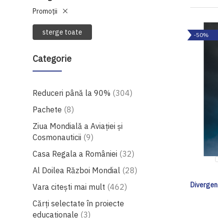
Promoții
sterge toate
-50%
Categorie
produse
Reduceri până la 90%
304
produse
Pachete
8
Ziua Mondială a Aviației și
produse
Cosmonauticii
9
produse
Casa Regala a României
32
produse
Al Doilea Război Mondial
28
Divergent
produse
Vara citești mai mult
462
Cărţi selectate în proiecte
produse
educaţionale
3