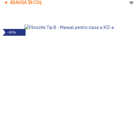
ADAUGĂ ÎN COȘ
Adau
-40%