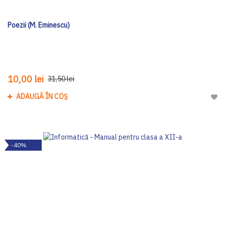
Poezii (M. Eminescu)
10,00 lei
31,50 lei
ADAUGĂ ÎN COȘ
Adau
-40%