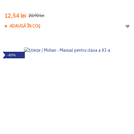
12,54 lei
20,90 lei
ADAUGĂ ÎN COȘ
Adau
-40%