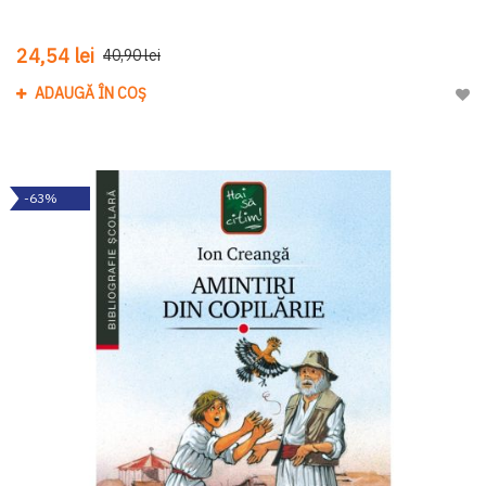
24,54 lei
40,90 lei
ADAUGĂ ÎN COȘ
Adau
-63%