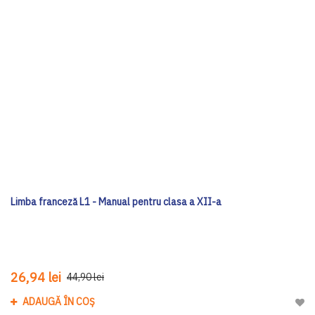
Limba franceză L1 - Manual pentru clasa a XII-a
26,94 lei
44,90 lei
ADAUGĂ ÎN COȘ
Adau