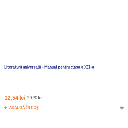
Literatură universală - Manual pentru clasa a XII-a
12,54 lei
20,90 lei
ADAUGĂ ÎN COȘ
Adau