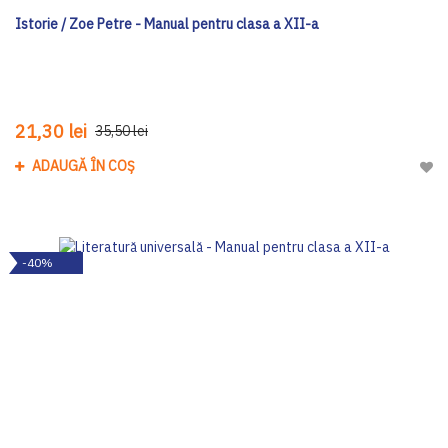
Istorie / Zoe Petre - Manual pentru clasa a XII-a
21,30 lei
35,50 lei
ADAUGĂ ÎN COȘ
Adau
-40%