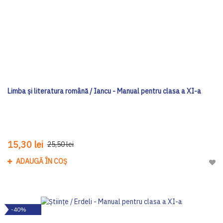
Limba şi literatura română / Iancu - Manual pentru clasa a XI-a
15,30 lei
25,50 lei
ADAUGĂ ÎN COȘ
Adau
-40%