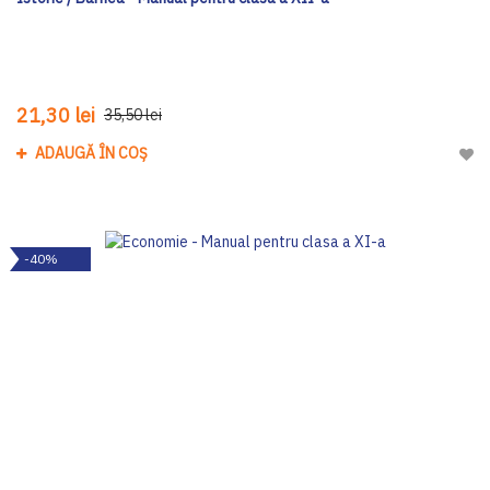
21,30 lei
35,50 lei
ADAUGĂ ÎN COȘ
Adau
-40%