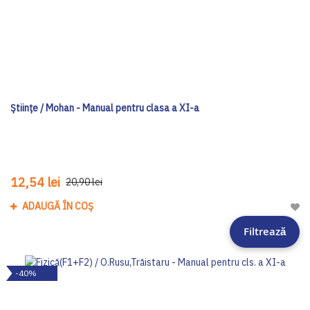
Ştiinţe / Mohan - Manual pentru clasa a XI-a
12,54 lei
20,90 lei
ADAUGĂ ÎN COȘ
Adau
Filtrează
-40%