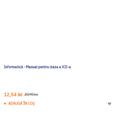
Informatică - Manual pentru clasa a XII-a
12,54 lei
20,90 lei
ADAUGĂ ÎN COȘ
Adau