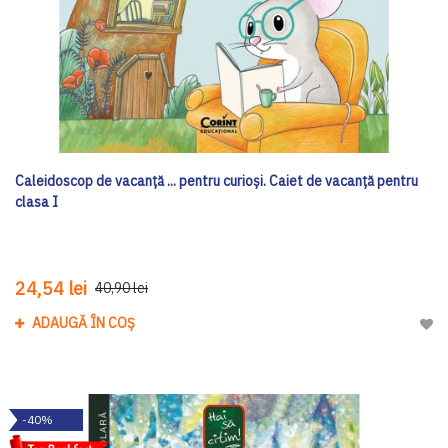
Caleidoscop de vacanță ... pentru curioși. Caiet de vacanță pentru
clasa I
24,54 lei
40,90 lei
ADAUGĂ ÎN COȘ
Adau
-40%