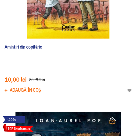
Amintiri din copilărie
10,00 lei
26,90 lei
ADAUGĂ ÎN COȘ
Adau
-40%