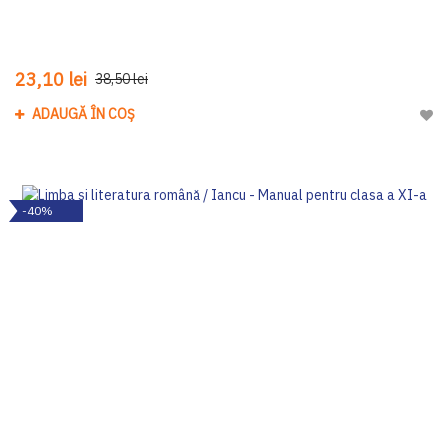
23,10 lei
38,50 lei
ADAUGĂ ÎN COȘ
Adau
-40%