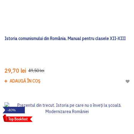
Istoria comunismului din România. Manual pentru clasele XII-XIII
29,70 lei
49,50 lei
ADAUGĂ ÎN COȘ
Adau
-40%