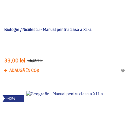
Biologie / Niculescu - Manual pentru clasa a XI-a
33,00 lei
55,00 lei
ADAUGĂ ÎN COȘ
Adau
-40%