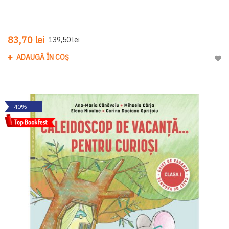
83,70 lei
139,50 lei
ADAUGĂ ÎN COȘ
Adau
-40%