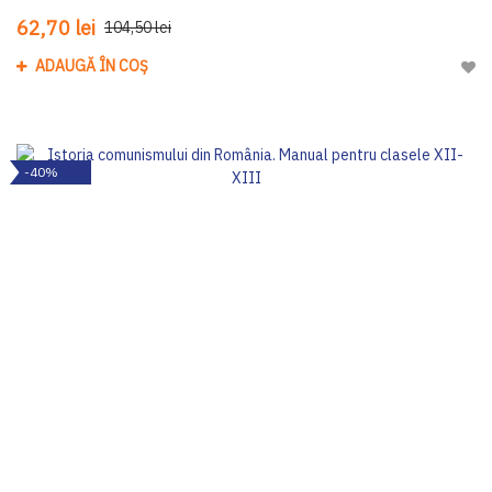
62,70 lei
104,50 lei
ADAUGĂ ÎN COȘ
Adau
-40%