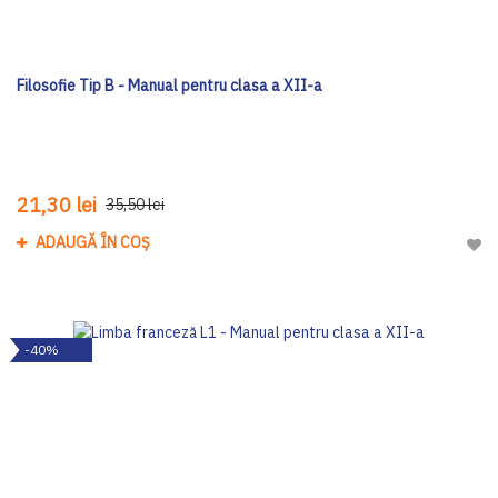
Filosofie Tip B - Manual pentru clasa a XII-a
21,30 lei
35,50 lei
ADAUGĂ ÎN COȘ
Adau
-40%