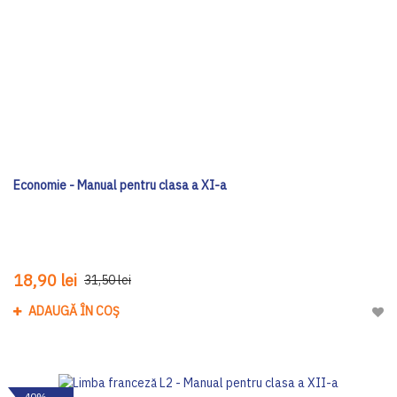
Economie - Manual pentru clasa a XI-a
18,90 lei
31,50 lei
ADAUGĂ ÎN COȘ
Adau
-40%