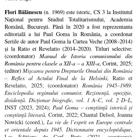
Flori Bălănescu
(n. 1969) este istoric, CS 3 la Institutul
Naţional pentru Studiul Totalitarismului, Academia
Română, București. Până în 2020 a fost reprezentanta
editorială a lui Paul Goma în România, a coordonat
Seriile de autor Paul Goma la Curtea Veche (2008–2014)
și la Ratio et Revelatio (2014–2020). Titluri selective:
(coordonator)
Manual de Istoria comunismului din
România pentru clasele a XII-a – a XIII-a
, Corint, 2025;
(editor)
Mișcarea pentru Drepturile Omului din România
– Reflex al Actului Final de la Helsinki,
Ratio et
Revelatio, 2025; (coordonator)
România 1945
–
1989.
Enciclopedia regimului comunist.
Rezistenţă, opoziţie,
disidenţă. Dicţionar biografic, vol. 1
A
–
C
,
vol. 2 D–L
,
INST (2023, 2024);
Paul Goma
– conștiință istorică și
conștiință literară,
Corint, 2022; Chantal Delsol, Joanna
Nowicki (coord.),
La vie de l’esprit en Europe centrale
et orientale depu
is 1945. Dictionnaire encyclopédique
,
Les Editions du Cerf, Paris (2021, coautoare);