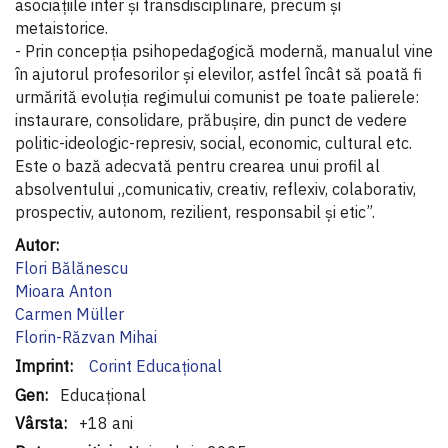
asociațiile inter și transdisciplinare, precum și
metaistorice.
- Prin concepția psihopedagogică modernă, manualul vine
în ajutorul profesorilor și elevilor, astfel încât să poată fi
urmărită evoluția regimului comunist pe toate palierele:
instaurare, consolidare, prăbușire, din punct de vedere
politic-ideologic-represiv, social, economic, cultural etc.
Este o bază adecvată pentru crearea unui profil al
absolventului „comunicativ, creativ, reflexiv, colaborativ,
prospectiv, autonom, rezilient, responsabil și etic”.
Informaţii
suplimentare
Flori Bălănescu
Mioara Anton
Carmen Müller
Florin-Răzvan Mihai
Corint Educaţional
Educațional
+18 ani