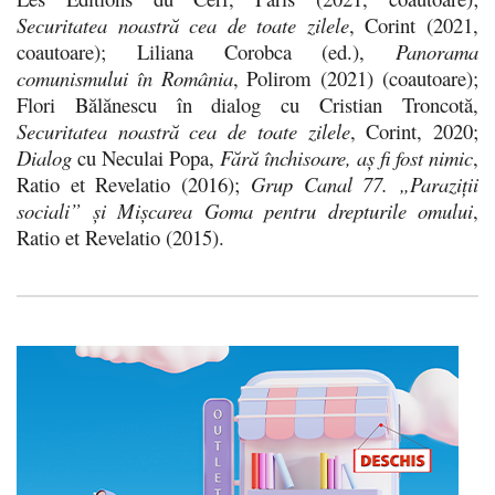
Securitatea noastră
cea de toate zilele
, Corint (2021,
coautoare); Liliana Corobca (ed.),
Panorama
comunismului în România
, Polirom (2021) (coautoare);
Flori Bălănescu în dialog cu Cristian Troncotă,
Securitatea noastră cea de toate zilele
, Corint, 2020;
Dialog
cu Neculai Popa,
Fără închisoare, aș fi fost nimic
,
Ratio et Revelatio (2016);
Grup Canal 77. „Paraziții
sociali” și Mișcarea Goma pentru drepturile omului
,
Ratio et Revelatio (2015).