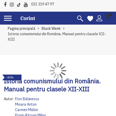
021 319 47 97
Pagina principală
Black Week
Istoria comunismului din România. Manual pentru clasele XII-
XIII
Skip
Sk
-40%
to
to
Istoria comunismului din România.
the
th
Manual pentru clasele XII-XIII
end
be
of
of
Autor:
Flori Bălănescu
the
th
Mioara Anton
images
im
Carmen Müller
gallery
ga
Florin-Răzvan Mihai