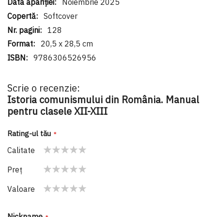
Noiembrie 2025
Softcover
128
20,5 x 28,5 cm
9786306526956
Scrie o recenzie:
Istoria comunismului din România. Manual
pentru clasele XII-XIII
Rating-ul tău
Calitate
1
2
3
4
5
Preţ
star
stars
stars
stars
stars
1
2
3
4
5
Valoare
star
stars
stars
stars
stars
1
2
3
4
5
star
stars
stars
stars
stars
Nickname