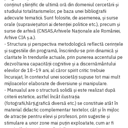
conținut științific de ultimă oră din domeniul cercetării și
studiului totalitarismelor, pe baza unei bibliografii
adecvate tematicii. Sunt folosite, de asemenea, și surse
orale (supraviețuitori ai detenției politice etc.), precum și
surse de arhivă (CNSAS,Arhivele Naționale ale României,
Arhive CIA ș.a.).
- Structura și perspectiva metodologică reflectă cerințele
și sugestiile din programă, înscriindu-se prin dinamică și
claritate în trendurile actuale, prin punerea accentului pe
dezvoltarea capacității cognitive și a discernământului
elevilor de 18–19 ani, al căror spirit critic trebuie
încurajat, în contextul unei societăți supuse tot mai mult
mijloacelor elaborate de diversiune și manipulare.
- Manualul are o structură solidă și este realizat după
criterii estetice, astfel încât ilustrația
(fotografii,hărți,grafică diversă etc.) se constituie atât în
material didactic complementar textelor, cât și în mijloc
de atracție pentru elevi și profesori, prin sugestie și
stimulare a unor zone mai puțin exploatate, cum ar fi