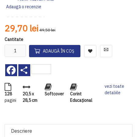
Adaugă o recenzie
29,70 lei
49,50 lei
Cantitate
ADAUGĂ ÎN COȘ
Facebook
Share
vezi toate
detaliile
128
20,5 x
Softcover
Corint
pagini
28,5 cm
Educaţional
Descriere