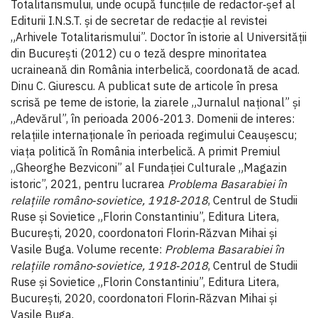
Totalitarismului, unde ocupă funcțiile de redactor‑șef al
Editurii I.N.S.T. și de secretar de redacție al revistei
„Arhivele Totalitarismului”. Doctor în istorie al Universității
din București (2012) cu o teză despre minoritatea
ucraineană din România interbelică, coordonată de acad.
Dinu C. Giurescu. A publicat sute de articole în presa
scrisă pe teme de istorie, la ziarele „Jurnalul național” și
„Adevărul”, în perioada 2006‑2013. Domenii de interes:
relațiile internaționale în perioada regimului Ceaușescu;
viața politică în România interbelică. A primit Premiul
„Gheorghe Bezviconi” al Fundației Culturale „Magazin
istoric”, 2021, pentru lucrarea
Problema Basarabiei în
relațiile româno‑sovietice, 1918‑2018
, Centrul de Studii
Ruse și Sovietice „Florin Constantiniu”, Editura Litera,
București, 2020, coordonatori Florin‑Răzvan Mihai și
Vasile Buga. Volume recente:
Problema Basarabiei în
relațiile româno‑sovietice, 1918‑2018
, Centrul de Studii
Ruse și Sovietice „Florin Constantiniu”, Editura Litera,
București, 2020, coordonatori Florin‑Răzvan Mihai și
Vasile Buga.