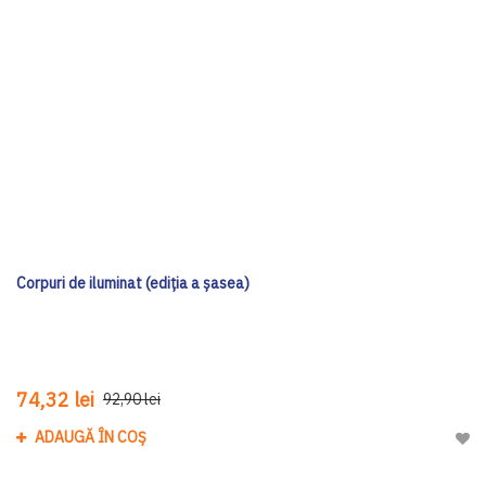
Corpuri de iluminat (ediția a șasea)
74,32 lei
92,90 lei
ADAUGĂ ÎN COȘ
Adau