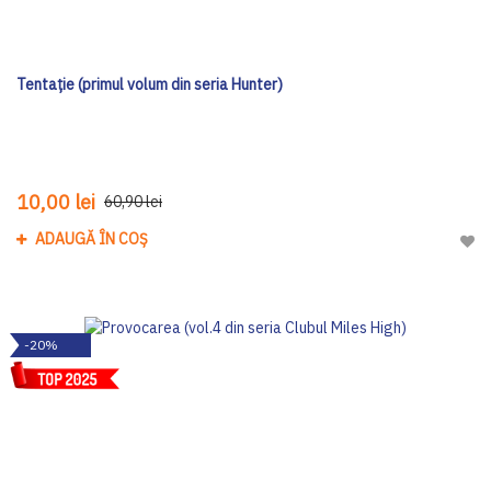
Tentație (primul volum din seria Hunter)
10,00 lei
60,90 lei
ADAUGĂ ÎN COȘ
Adau
-20%