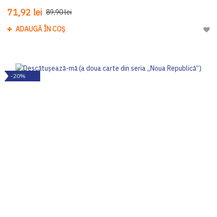
71,92 lei
89,90 lei
ADAUGĂ ÎN COȘ
Adau
-20%