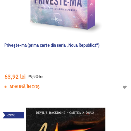
Privește-mă (prima carte din seria „Noua Republică”)
63,92 lei
79,90 lei
ADAUGĂ ÎN COȘ
Adau
-20%