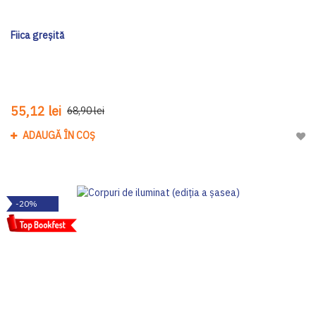
Fiica greșită
55,12 lei
68,90 lei
ADAUGĂ ÎN COȘ
Adau
-20%