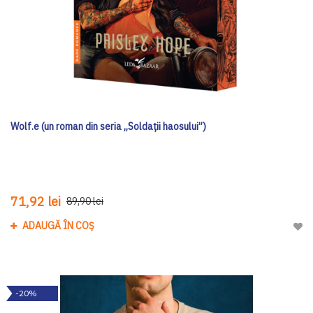
Wolf.e (un roman din seria „Soldații haosului”)
71,92 lei
89,90 lei
ADAUGĂ ÎN COȘ
Adau
-20%