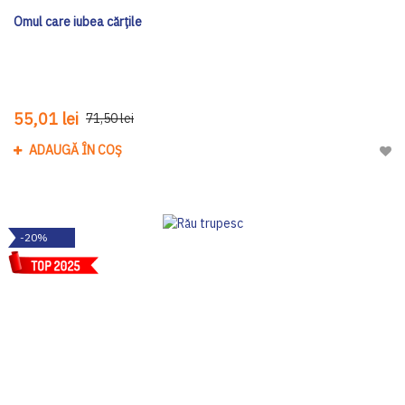
Omul care iubea cărțile
55,01 lei
71,50 lei
ADAUGĂ ÎN COȘ
Adau
-20%