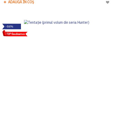
ADAUGĂ ÎN COȘ
Adau
-84%