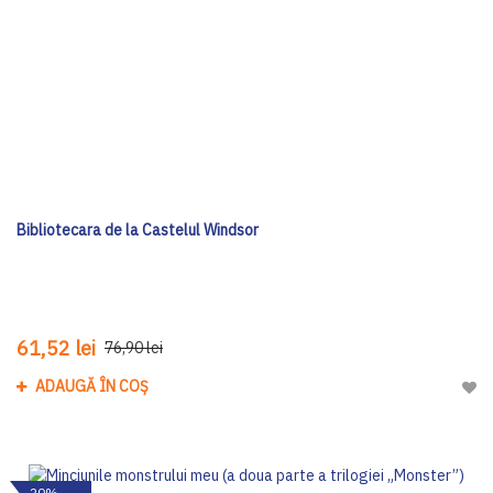
Bibliotecara de la Castelul Windsor
61,52 lei
76,90 lei
ADAUGĂ ÎN COȘ
Adau
-20%