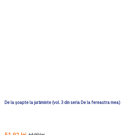
De la șoapte la jurăminte (vol. 3 din seria De la fereastra mea)
51,92 lei
64,90 lei