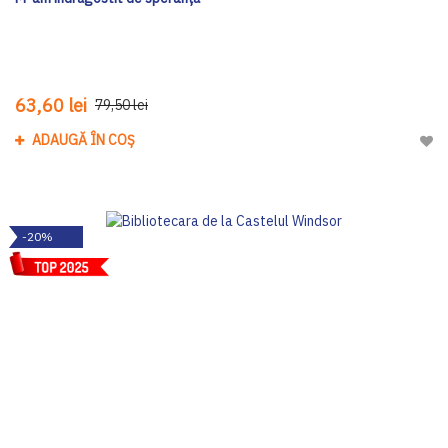
63,60 lei
79,50 lei
ADAUGĂ ÎN COȘ
Adau
-20%