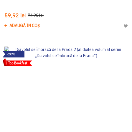
59,92 lei
74,90 lei
ADAUGĂ ÎN COȘ
Adau
-20%