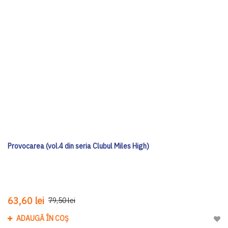
Provocarea (vol.4 din seria Clubul Miles High)
63,60 lei
79,50 lei
ADAUGĂ ÎN COȘ
Adau