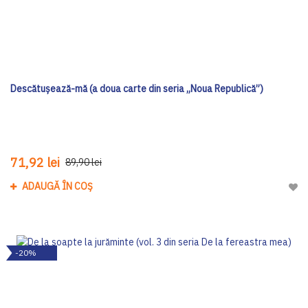
Descătușează-mă (a doua carte din seria „Noua Republică”)
71,92 lei
89,90 lei
ADAUGĂ ÎN COȘ
Adau
-20%