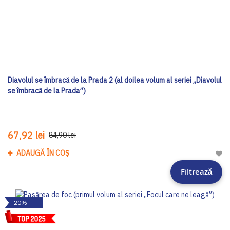
Diavolul se îmbracă de la Prada 2 (al doilea volum al seriei „Diavolul
se îmbracă de la Prada”)
67,92 lei
84,90 lei
ADAUGĂ ÎN COȘ
Adau
Filtrează
-20%