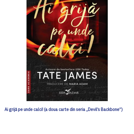
Ai grijă pe unde calci! (a doua carte din seria „Devil’s Backbone”)