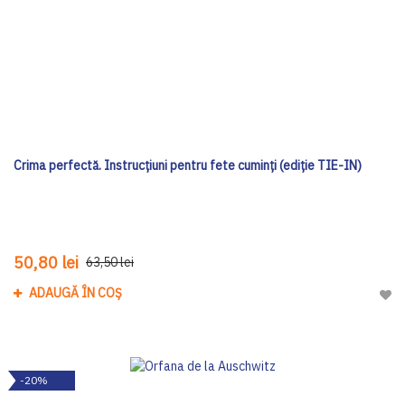
Crima perfectă. Instrucțiuni pentru fete cuminți (ediție TIE-IN)
50,80 lei
63,50 lei
ADAUGĂ ÎN COȘ
Adau
-20%