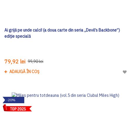
Ai grijă pe unde calci! (a doua carte din seria „Devil’s Backbone”)
ediţie specială
79,92 lei
99,90 lei
ADAUGĂ ÎN COȘ
Adau
-20%