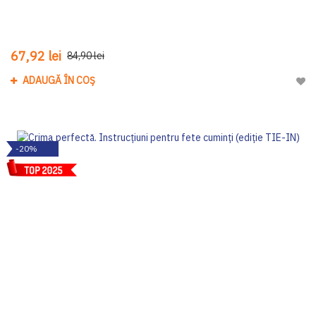
67,92 lei
84,90 lei
ADAUGĂ ÎN COȘ
Adau
-20%