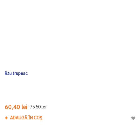
Rău trupesc
60,40 lei
75,50 lei
ADAUGĂ ÎN COȘ
Adau