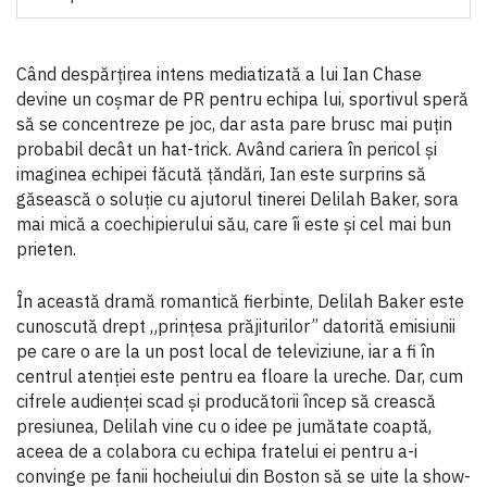
Când despărţirea intens mediatizată a lui Ian Chase
devine un coșmar de PR pentru echipa lui, sportivul speră
să se concentreze pe joc, dar asta pare brusc mai puţin
probabil decât un hat-trick. Având cariera în pericol și
imaginea echipei făcută ţăndări, Ian este surprins să
găsească o soluţie cu ajutorul tinerei Delilah Baker, sora
mai mică a coechipierului său, care îi este și cel mai bun
prieten.
În această dramă romantică fierbinte, Delilah Baker este
cunoscută drept „prinţesa prăjiturilor” datorită emisiunii
pe care o are la un post local de televiziune, iar a fi în
centrul atenţiei este pentru ea floare la ureche. Dar, cum
cifrele audienţei scad și producătorii încep să crească
presiunea, Delilah vine cu o idee pe jumătate coaptă,
aceea de a colabora cu echipa fratelui ei pentru a-i
convinge pe fanii hocheiului din Boston să se uite la show-