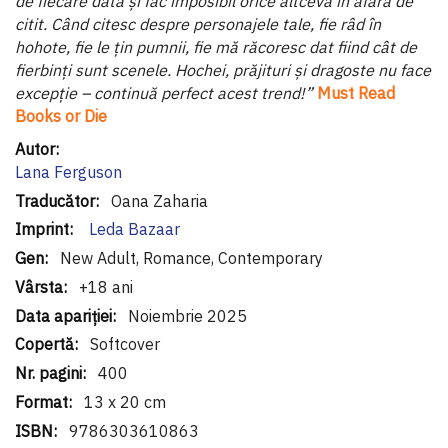
de fiecare dată și fac imposibil orice altceva în afară de
citit. Când citesc despre personajele tale, fie râd în
hohote, fie le ţin pumnii, fie mă răcoresc dat fiind cât de
fierbinţi sunt scenele. Hochei, prăjituri și dragoste nu face
excepţie – continuă perfect acest trend!”
Must Read
Books or Die
Informaţii
suplimentare
Lana Ferguson
Oana Zaharia
Leda Bazaar
New Adult, Romance, Contemporary
+18 ani
Noiembrie 2025
Softcover
400
13 x 20 cm
9786303610863