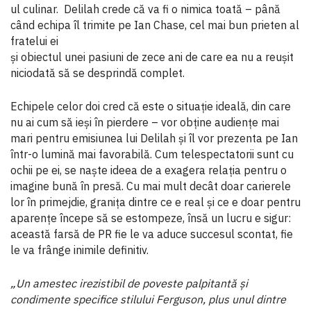
ul culinar. Delilah crede că va fi o nimica toată – până
când echipa îl trimite pe Ian Chase, cel mai bun prieten al
fratelui ei
și obiectul unei pasiuni de zece ani de care ea nu a reușit
niciodată să se desprindă complet.
Echipele celor doi cred că este o situaţie ideală, din care
nu ai cum să ieși în pierdere – vor obţine audienţe mai
mari pentru emisiunea lui Delilah și îl vor prezenta pe Ian
într-o lumină mai favorabilă. Cum telespectatorii sunt cu
ochii pe ei, se naște ideea de a exagera relaţia pentru o
imagine bună în presă. Cu mai mult decât doar carierele
lor în primejdie, graniţa dintre ce e real și ce e doar pentru
aparenţe începe să se estompeze, însă un lucru e sigur:
această farsă de PR fie le va aduce succesul scontat, fie
le va frânge inimile definitiv.
„Un amestec irezistibil de poveste palpitantă și
condimente specifice stilului Ferguson, plus unul dintre