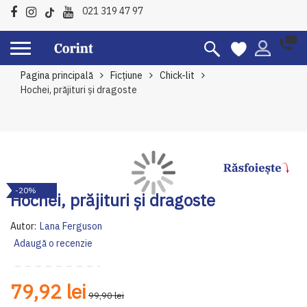
021 319 47 97
Pagina principală
Ficțiune
Chick-lit
Hochei, prăjituri și dragoste
Skip
Sk
-20%
to
to
Hochei, prăjituri și dragoste
the
th
end
be
Autor:
Lana Ferguson
of
of
Adaugă o recenzie
the
th
images
im
gallery
ga
79,92 lei
99,90 lei