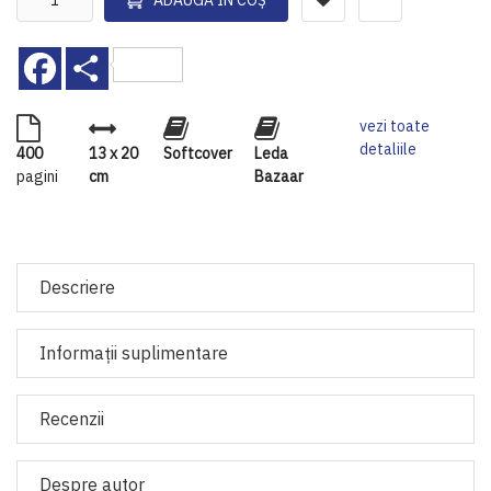
ADAUGĂ ÎN COȘ
Facebook
Share
vezi toate
detaliile
400
13 x 20
Softcover
Leda
pagini
cm
Bazaar
Descriere
Informaţii suplimentare
Recenzii
Despre autor