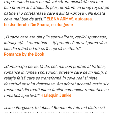
trope-urile de care nu mă voi sătura niciodată: cel mai
bun prieten al fratelui. În plus, urmărim un uriaș roșcat pe
patine și o cofetăreasă care îl alintă «Brioșă». Nu există
ceva mai bun de atât!”
ELENA ARMAS, autoarea
bestsellerului Din Spania, cu dragoste
„O carte care are din plin senzualitate, replici spumoase,
inteligenţă și romantism – îţi promit că nu vei putea să o
lași din mână odată ce începi să o citești.”
Romance by the Book
„Combinaţia perfectă de: cel mai bun prieten al fratelui,
romance în lumea sporturilor, prieteni care devin iubiţi, o
relaţie falsă care se transformă în ceva real și niște
deserturi absolut delicioase. Am adorat această carte și o
recomand din toată inima fanilor comediilor romantice cu
tematică sportivă!”
Harlequin Junkie
„Lana Ferguson, te iubesc! Romanele tale mă distrează