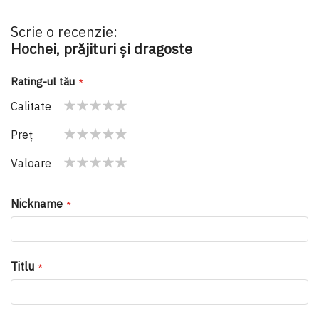
Scrie o recenzie:
Hochei, prăjituri și dragoste
Rating-ul tău
Calitate
1
2
3
4
5
Preţ
star
stars
stars
stars
stars
1
2
3
4
5
Valoare
star
stars
stars
stars
stars
1
2
3
4
5
star
stars
stars
stars
stars
Nickname
Titlu