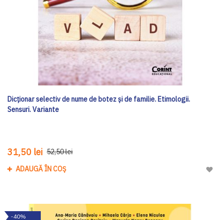
Dicționar selectiv de nume de botez și de familie. Etimologii.
Sensuri. Variante
31,50 lei
52,50 lei
ADAUGĂ ÎN COȘ
Adau
-40%