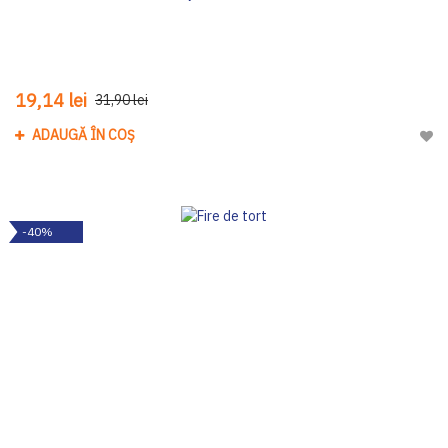
19,14 lei
31,90 lei
ADAUGĂ ÎN COȘ
Adau
-40%