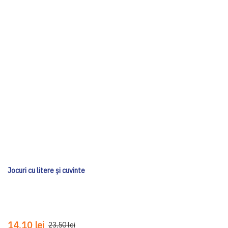
Jocuri cu litere și cuvinte
14,10 lei
23,50 lei