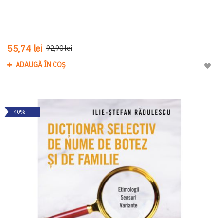
55,74 lei
92,90 lei
ADAUGĂ ÎN COȘ
Adau
-40%