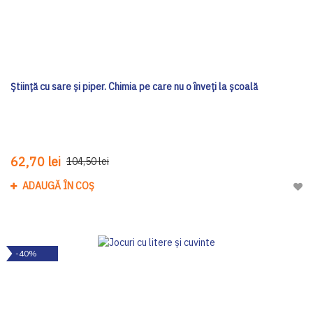
Ştiinţă cu sare şi piper. Chimia pe care nu o înveţi la şcoală
62,70 lei
104,50 lei
ADAUGĂ ÎN COȘ
Adau
-40%