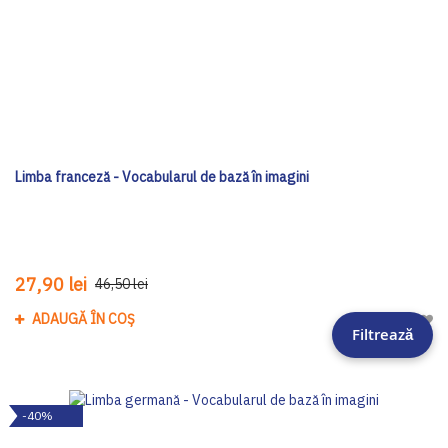
Limba franceză - Vocabularul de bază în imagini
27,90 lei
46,50 lei
ADAUGĂ ÎN COȘ
Adau
Filtrează
-40%