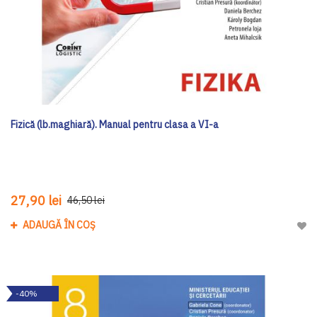
Fizică (lb.maghiară). Manual pentru clasa a VI-a
27,90 lei
46,50 lei
ADAUGĂ ÎN COȘ
Adau
-40%