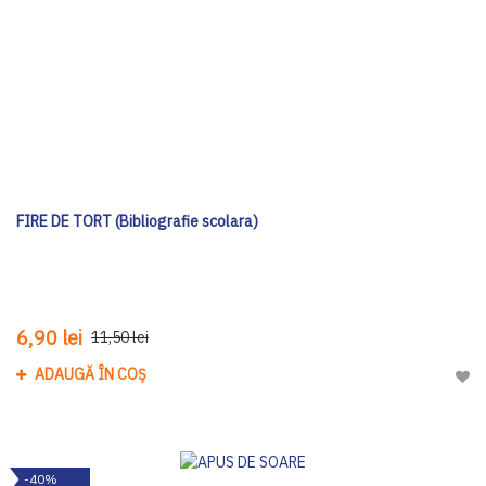
FIRE DE TORT (Bibliografie scolara)
6,90 lei
11,50 lei
ADAUGĂ ÎN COȘ
Adau
-40%