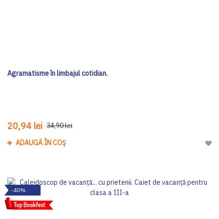
Agramatisme în limbajul cotidian.
20,94 lei
34,90 lei
ADAUGĂ ÎN COȘ
Adau
-40%