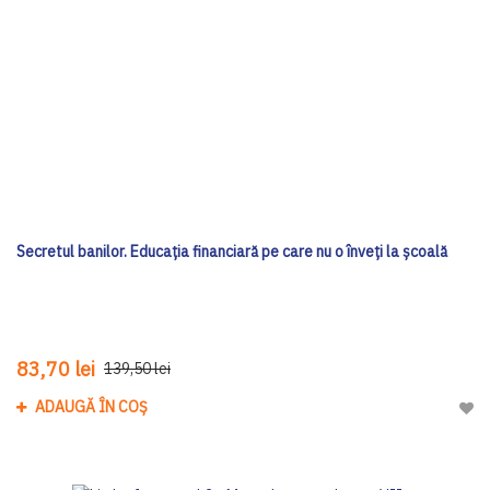
Secretul banilor. Educația financiară pe care nu o înveți la școală
83,70 lei
139,50 lei
ADAUGĂ ÎN COȘ
Adau