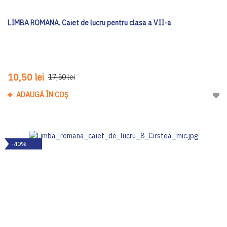
LIMBA ROMANA. Caiet de lucru pentru clasa a VII-a
10,50 lei
17,50 lei
ADAUGĂ ÎN COȘ
Adau
-40%