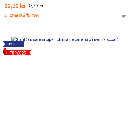
22,50 lei
37,50 lei
ADAUGĂ ÎN COȘ
Adau
-40%