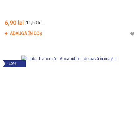
6,90 lei
11,50 lei
ADAUGĂ ÎN COȘ
Adau
-40%