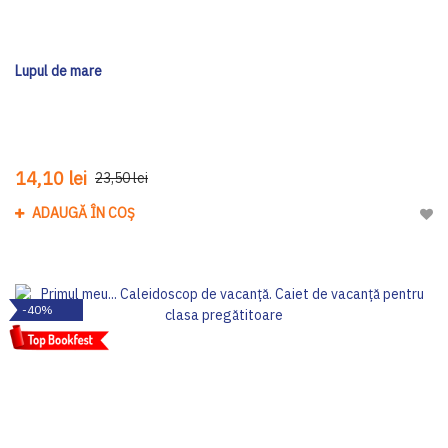
Lupul de mare
14,10 lei
23,50 lei
ADAUGĂ ÎN COȘ
Adau
-40%