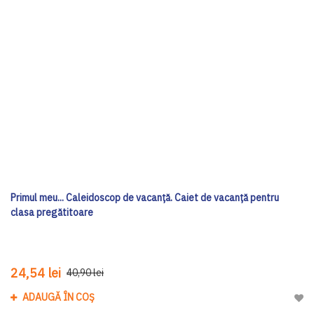
Primul meu... Caleidoscop de vacanță. Caiet de vacanță pentru
clasa pregătitoare
24,54 lei
40,90 lei
ADAUGĂ ÎN COȘ
Adau