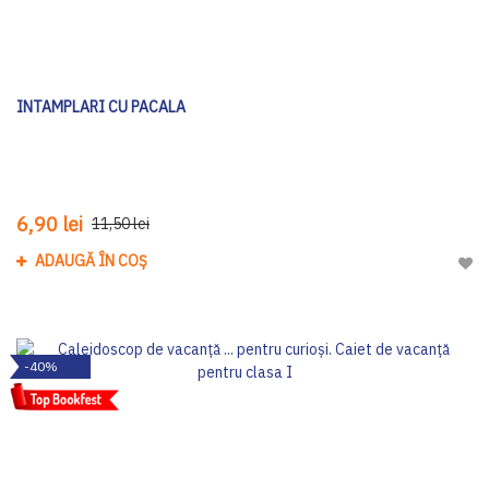
INTAMPLARI CU PACALA
6,90 lei
11,50 lei
ADAUGĂ ÎN COȘ
Adau
-40%