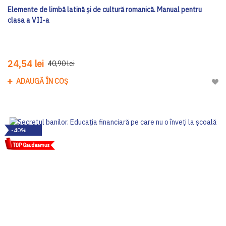
Elemente de limbă latină și de cultură romanică. Manual pentru
clasa a VII-a
24,54 lei
40,90 lei
ADAUGĂ ÎN COȘ
Adau
-40%