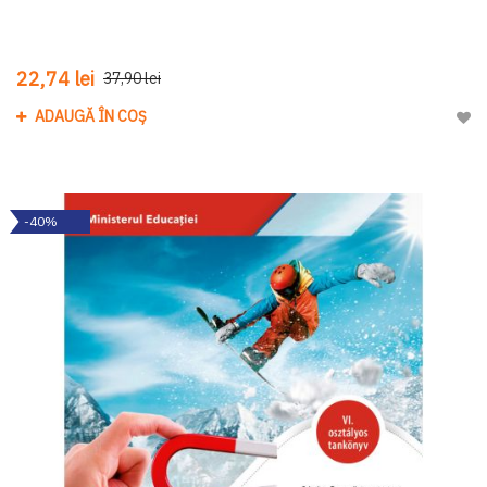
22,74 lei
37,90 lei
ADAUGĂ ÎN COȘ
Adau
-40%