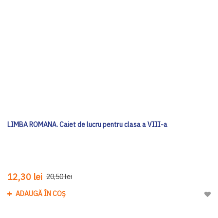
LIMBA ROMANA. Caiet de lucru pentru clasa a VIII-a
12,30 lei
20,50 lei
ADAUGĂ ÎN COȘ
Adau