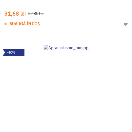
31,68 lei
52,80 lei
ADAUGĂ ÎN COȘ
Adau
-40%