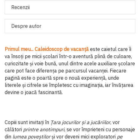
Recenzii
Despre autor
Primul meu... Caleidoscop de vacanță
este caietul care îi
va însoți pe micii școlari într-o aventură plină de culoare,
curiozitate și voie bună, unul dintre acele auxiliare școlare
care pot face diferența pe parcursul vacanței. Fiecare
pagină este o poartă spre o nouă experiență, unde
literele și cifrele se împletesc cu imaginația, iar învățarea
devine o joacă fascinantă.
Copiii sunt invitați în
Țara jocurilor și a jucăriilor
, vor
călători
printre anotimpuri
, se vor împrieteni cu personaje
din
lumea poveștilor
și vor deveni mici exploratori
pe