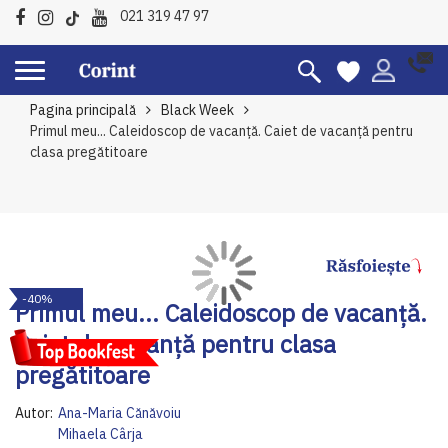
021 319 47 97
Pagina principală
Black Week
Primul meu... Caleidoscop de vacanță. Caiet de vacanță pentru
clasa pregătitoare
Skip
Sk
-40%
to
to
Primul meu... Caleidoscop de vacanță.
the
th
Caiet de vacanță pentru clasa
end
be
of
of
pregătitoare
the
th
images
im
Autor:
Ana-Maria Cănăvoiu
gallery
ga
Mihaela Cârja