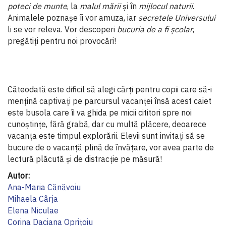
poteci de munte
, la
malul mării
și în
mijlocul naturii
.
Animalele poznașe îi vor amuza, iar
secretele Universului
li se vor releva. Vor descoperi
bucuria de a fi școlar
,
pregătiți pentru noi provocări!
Câteodată este dificil să alegi cărți pentru copii care să-i
mențină captivați pe parcursul vacanței însă acest caiet
este busola care îi va ghida pe micii cititori spre noi
cunoștințe, fără grabă, dar cu multă plăcere, deoarece
vacanța este timpul explorării. Elevii sunt invitați să se
bucure de o vacanță plină de învățare, vor avea parte de
lectură plăcută și de distracție pe măsură!
Informaţii
suplimentare
Ana-Maria Cănăvoiu
Mihaela Cârja
Elena Niculae
Corina Daciana Oprițoiu