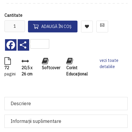
Cantitate
ADAUGĂ ÎN COȘ
Facebook
Share
vezi toate
detaliile
72
20,5 x
Softcover
Corint
pagini
26 cm
Educaţional
Descriere
Informaţii suplimentare