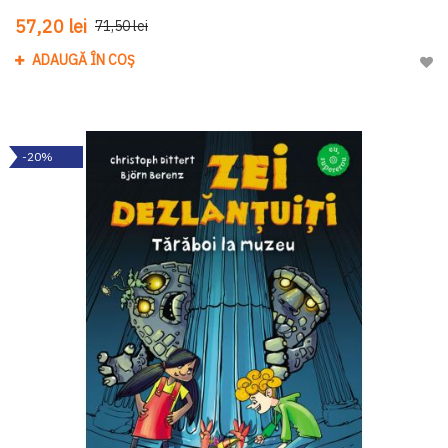
57,20 lei
71,50 lei
ADAUGĂ ÎN COȘ
Adau
-20%