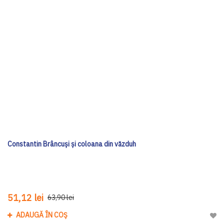
Constantin Brâncuși și coloana din văzduh
51,12 lei
63,90 lei
ADAUGĂ ÎN COȘ
Adau