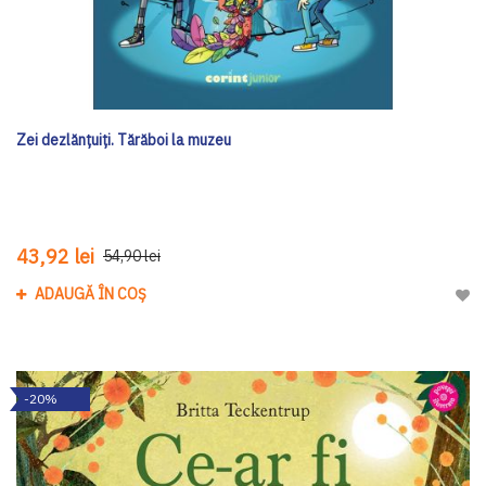
Zei dezlănțuiți. Tărăboi la muzeu
43,92 lei
54,90 lei
ADAUGĂ ÎN COȘ
Adau
-20%