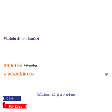
Păsările dintr-o bună zi
39,60 lei
49,50 lei
ADAUGĂ ÎN COȘ
Adau
-20%