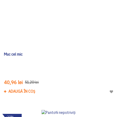
Muc cel mic
40,96 lei
51,20 lei
ADAUGĂ ÎN COȘ
Adau
-20%