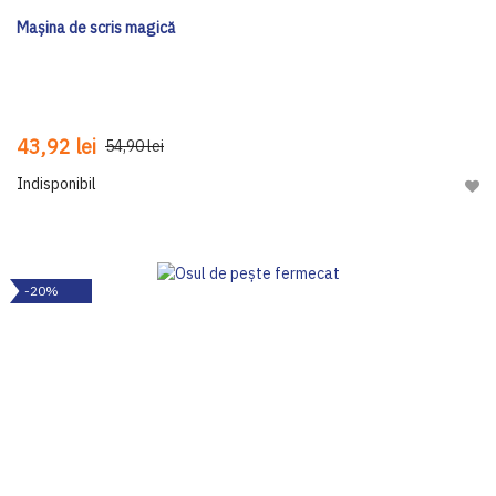
Mașina de scris magică
43,92 lei
54,90 lei
Indisponibil
Adau
-20%