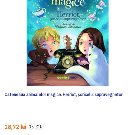
Cafeneaua animalelor magice. Herriot, șoricelul supraveghetor
28,72 lei
35,90 lei