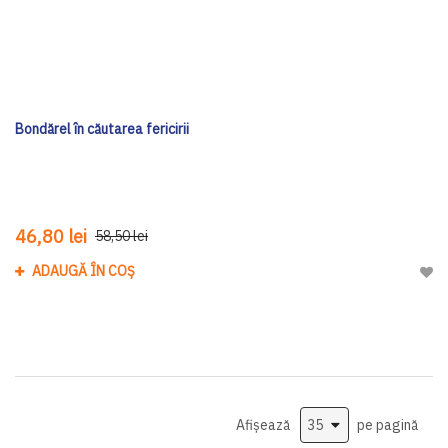
Bondărel în căutarea fericirii
46,80 lei
58,50 lei
ADAUGĂ ÎN COȘ
Adau
Afișează
pe pagină