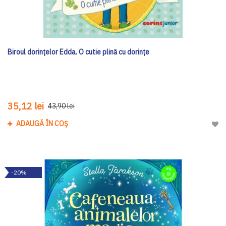
Biroul dorințelor Edda. O cutie plină cu dorințe
35,12 lei
43,90 lei
ADAUGĂ ÎN COȘ
Adau
-20%