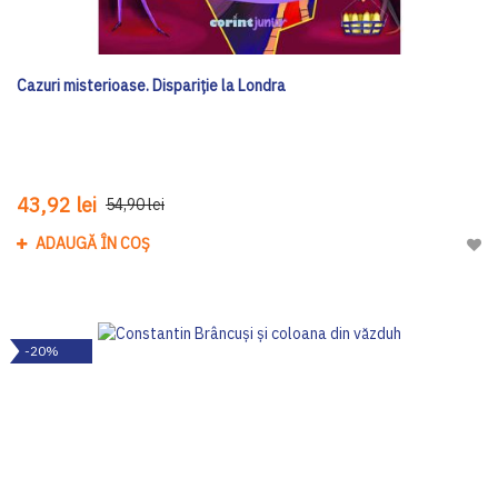
Cazuri misterioase. Dispariție la Londra
43,92 lei
54,90 lei
ADAUGĂ ÎN COȘ
Adau
-20%