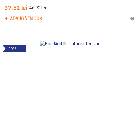
37,52 lei
46,90 lei
ADAUGĂ ÎN COȘ
Adau
-20%