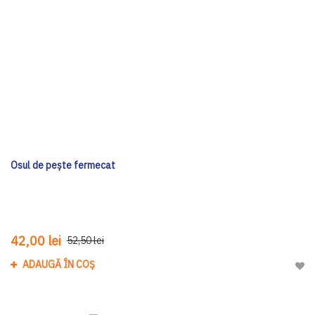
Osul de pește fermecat
42,00 lei
52,50 lei
ADAUGĂ ÎN COȘ
Adau