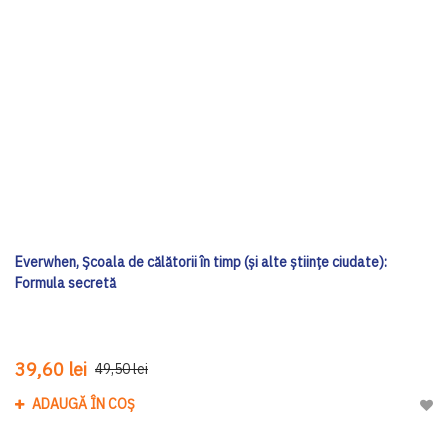
Everwhen, Școala de călătorii în timp (și alte științe ciudate):
Formula secretă
39,60 lei
49,50 lei
ADAUGĂ ÎN COȘ
Adau