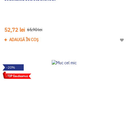
52,72 lei
65,90 lei
ADAUGĂ ÎN COȘ
Adau
-20%