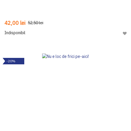
42,00 lei
52,50 lei
Indisponibil
Adau
-20%