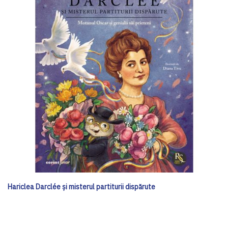
Hariclea Darclée și misterul partiturii dispărute