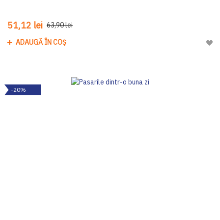
51,12 lei
63,90 lei
ADAUGĂ ÎN COȘ
Adau
-20%