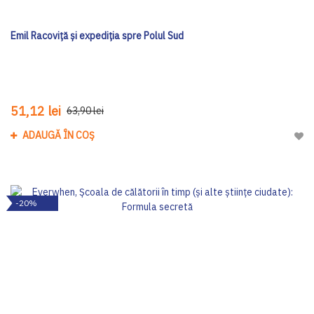
Emil Racoviță și expediția spre Polul Sud
51,12 lei
63,90 lei
ADAUGĂ ÎN COȘ
Adau
-20%