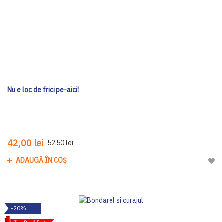
Nu e loc de frici pe-aici!
42,00 lei
52,50 lei
ADAUGĂ ÎN COȘ
Adau
-20%