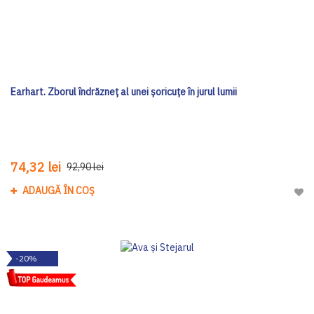
Earhart. Zborul îndrăzneț al unei șoricuțe în jurul lumii
74,32 lei
92,90 lei
ADAUGĂ ÎN COȘ
Adau
-20%