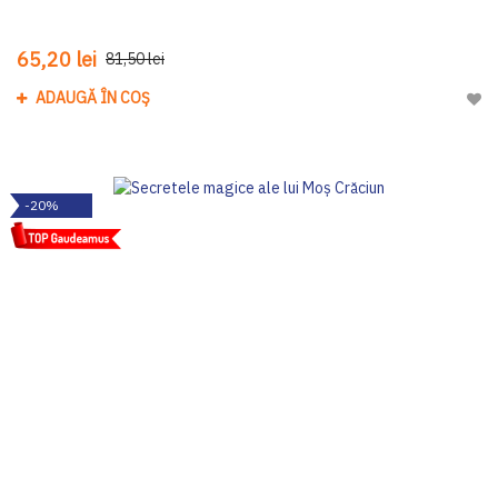
65,20 lei
81,50 lei
ADAUGĂ ÎN COȘ
Adau
-20%