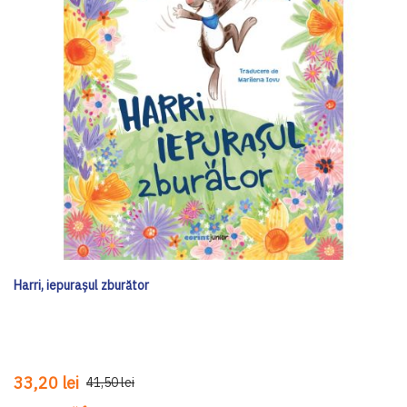
Harri, iepurașul zburător
33,20 lei
41,50 lei