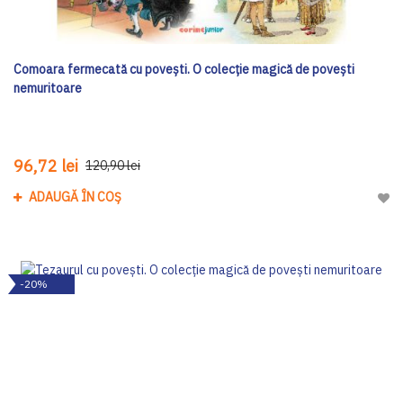
Comoara fermecată cu povești. O colecție magică de povești
nemuritoare
96,72 lei
120,90 lei
ADAUGĂ ÎN COȘ
Adau
-20%