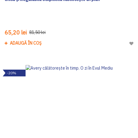
65,20 lei
81,50 lei
ADAUGĂ ÎN COȘ
Adau
-20%