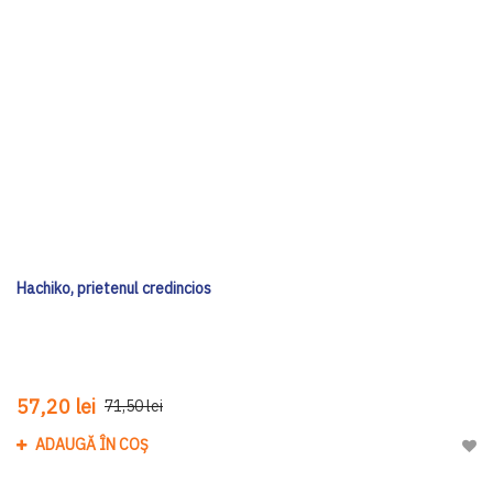
Hachiko, prietenul credincios
57,20 lei
71,50 lei
ADAUGĂ ÎN COȘ
Adau