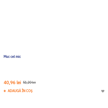
Muc cel mic
40,96 lei
51,20 lei
ADAUGĂ ÎN COȘ
Adau