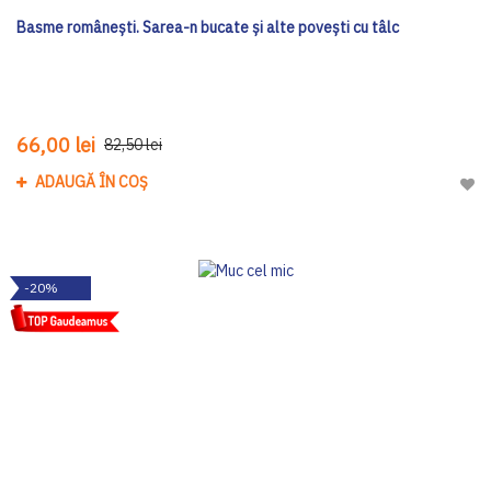
Basme românești. Sarea-n bucate și alte povești cu tâlc
66,00 lei
82,50 lei
ADAUGĂ ÎN COȘ
Adau
-20%