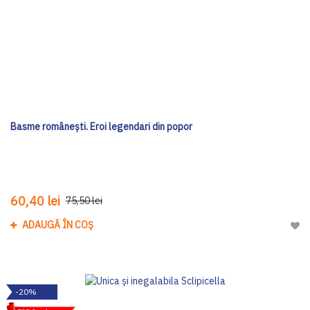
Basme românești. Eroi legendari din popor
60,40 lei
75,50 lei
ADAUGĂ ÎN COȘ
Adau
-20%