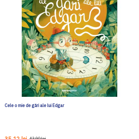
Cele o mie de gări ale lui Edgar
35,12 lei
43,90 lei