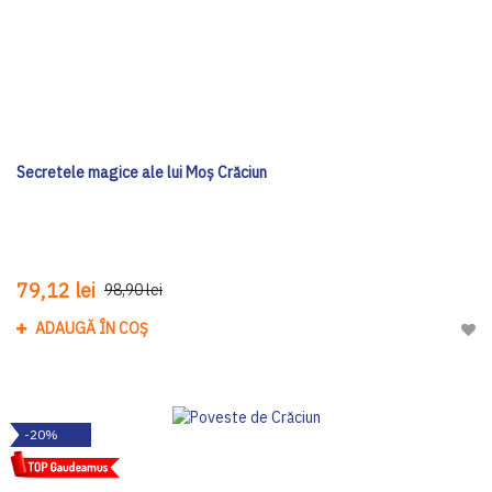
Secretele magice ale lui Moş Crăciun
79,12 lei
98,90 lei
ADAUGĂ ÎN COȘ
Adau
-20%