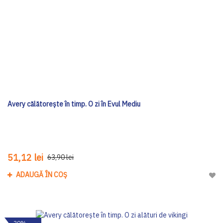
Avery călătorește în timp. O zi în Evul Mediu
51,12 lei
63,90 lei
ADAUGĂ ÎN COȘ
Adau
-20%