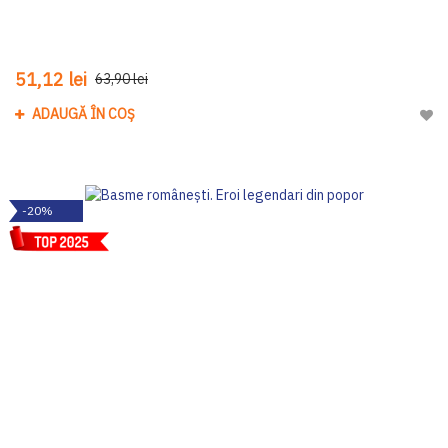
51,12 lei
63,90 lei
ADAUGĂ ÎN COȘ
Adau
-20%