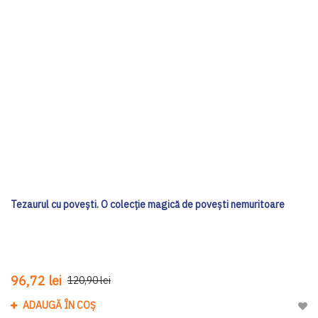
Tezaurul cu povești. O colecție magică de povești nemuritoare
96,72 lei
120,90 lei
ADAUGĂ ÎN COȘ
Adau