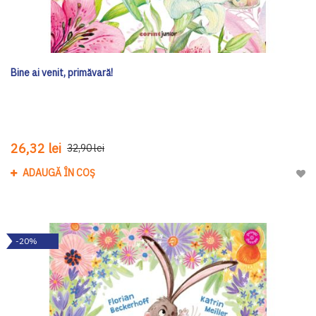
Bine ai venit, primăvară!
26,32 lei
32,90 lei
ADAUGĂ ÎN COȘ
Adau
-20%