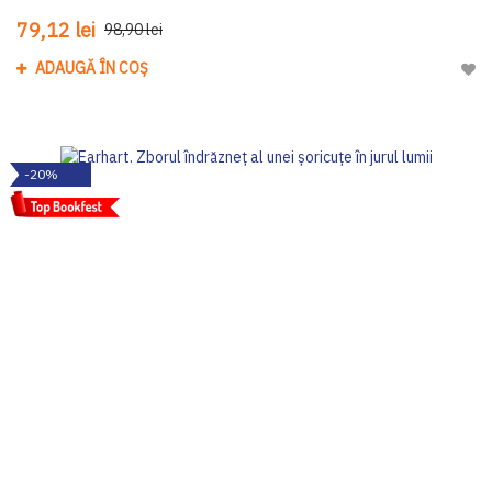
79,12 lei
98,90 lei
ADAUGĂ ÎN COȘ
Adau
-20%