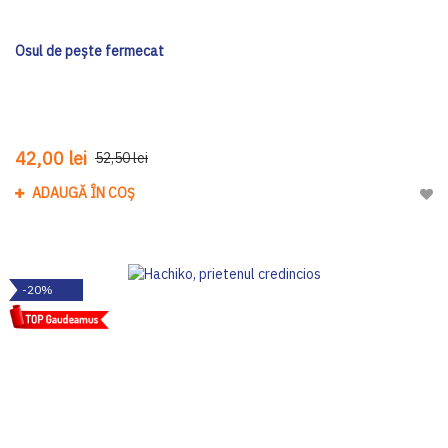
Osul de pește fermecat
42,00 lei
52,50 lei
ADAUGĂ ÎN COȘ
Adau
-20%