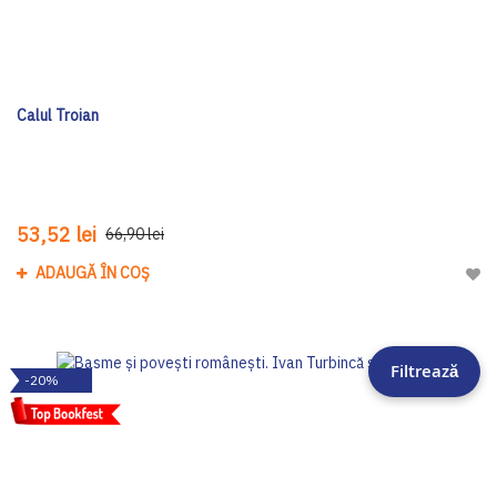
Calul Troian
53,52 lei
66,90 lei
ADAUGĂ ÎN COȘ
Adau
Filtrează
-20%