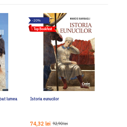
-20%
mbat lumea
Istoria eunucilor
74,32 lei
92,90 lei