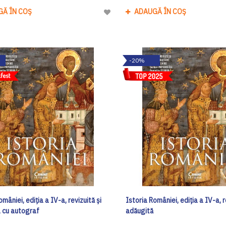
GĂ ÎN COȘ
ADAUGĂ ÎN COȘ
Adaugă
la
Lista
de
-20%
Dorinte
omâniei, ediția a IV-a, revizuită și
Istoria României, ediția a IV-a, r
, cu autograf
adăugită