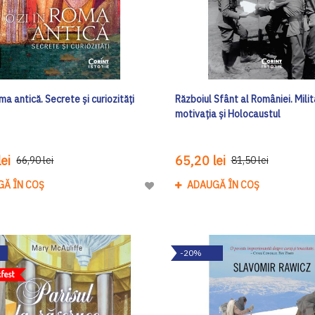
oma antică. Secrete şi curiozităţi
Războiul Sfânt al României. Milita
motivația și Holocaustul
ei
65,20 lei
66,90 lei
81,50 lei
GĂ ÎN COȘ
ADAUGĂ ÎN COȘ
Adaugă
la
Lista
de
-20%
Dorinte