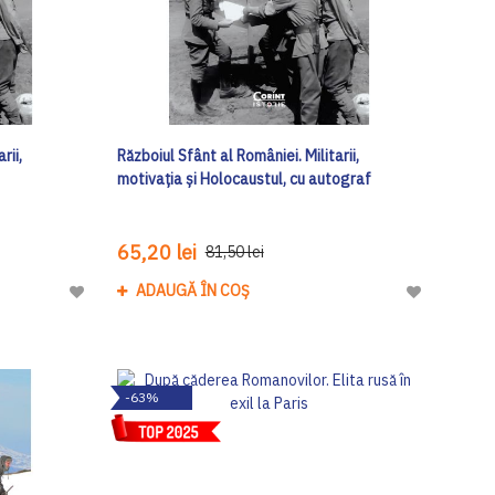
rii,
Războiul Sfânt al României. Militarii,
motivația și Holocaustul, cu autograf
65,20 lei
81,50 lei
ADAUGĂ ÎN COȘ
Adaugă
Adaugă
la
la
Lista
Lista
de
de
-63%
Dorinte
Dorinte