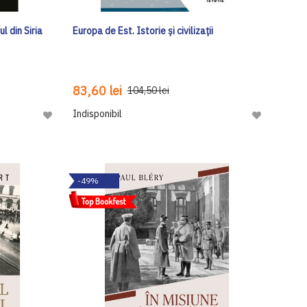
l din Siria
Europa de Est. Istorie și civilizații
83,60 lei
104,50 lei
Indisponibil
Adaugă
Adaugă
la
la
Lista
Lista
de
de
-49%
Dorinte
Dorinte