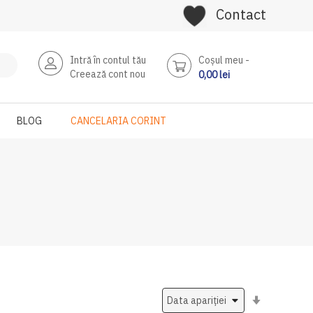
Contact
Intră în contul tău
Coşul meu
Creează cont nou
0,00 lei
BLOG
CANCELARIA CORINT
Setati
ascendent