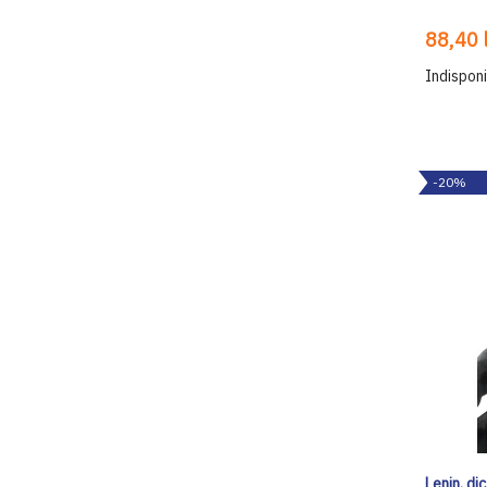
88,40 l
Indisponi
-20%
Lenin, di