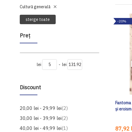
Cultură generală
sterge toate
-20%
Preţ
lei
-
lei
Discount
Fantoma 
produse
20,00 lei
-
29,99 lei
2
și eroism
produse
30,00 lei
-
39,99 lei
2
produs
40,00 lei
-
49,99 lei
1
87,92 l