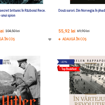
 secret britanic în Războiul Rece.
Două surori. Din Norvegia în jihadu
e unui spion
ei
55,92 lei
104,50 lei
69,90 lei
GĂ ÎN COȘ
ADAUGĂ ÎN COȘ
Adaugă
la
Lista
de
-43%
Dorinte