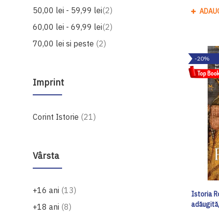
produse
50,00 lei
-
59,99 lei
2
ADAU
produse
60,00 lei
-
69,99 lei
2
produse
70,00 lei
si peste
2
-20%
Imprint
produse
Corint Istorie
21
Vârsta
produse
+16 ani
13
Istoria R
adăugită
produse
+18 ani
8