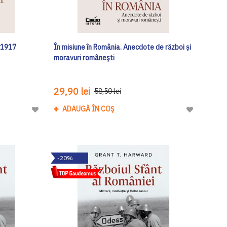
d 1917
În misiune în România. Anecdote de război și
moravuri românești
29,90 lei
58,50 lei
ADAUGĂ ÎN COȘ
Adaugă
Adaugă
la
la
Lista
Lista
de
de
-20%
Dorinte
Dorinte