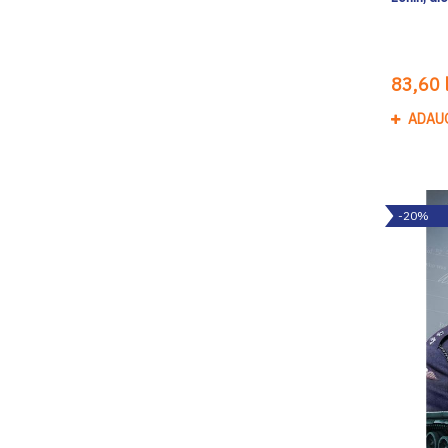
83,60 l
ADAU
-20%