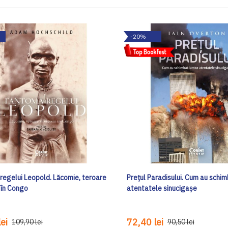
-20%
regelui Leopold. Lăcomie, teroare
Prețul Paradisului. Cum au schi
 în Congo
atentatele sinucigașe
ei
72,40 lei
109,90 lei
90,50 lei