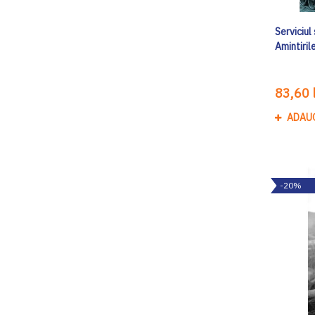
Serviciul
Amintiril
83,60 l
ADAU
-20%