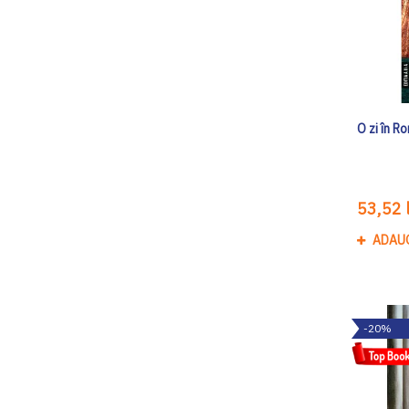
O zi în R
53,52 l
ADAU
-20%