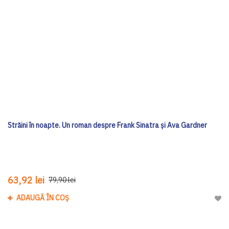
Străini în noapte. Un roman despre Frank Sinatra și Ava Gardner
63,92 lei
79,90 lei
ADAUGĂ ÎN COȘ
Adau