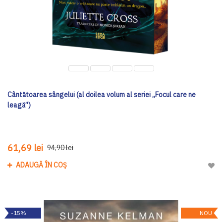
Cântătoarea sângelui (al doilea volum al seriei „Focul care ne
leagă”)
61,69 lei
94,90 lei
ADAUGĂ ÎN COȘ
Adau
-15%
NOU