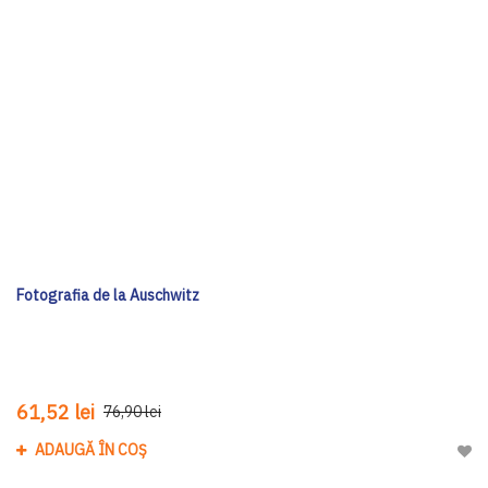
Fotografia de la Auschwitz
61,52 lei
76,90 lei
ADAUGĂ ÎN COȘ
Adau