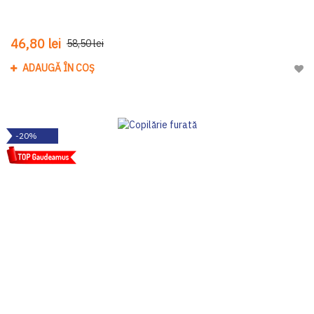
46,80 lei
58,50 lei
ADAUGĂ ÎN COȘ
Adau
-20%