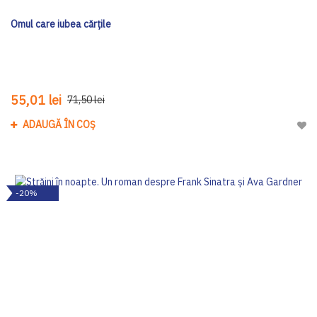
Omul care iubea cărțile
55,01 lei
71,50 lei
ADAUGĂ ÎN COȘ
Adau
-20%