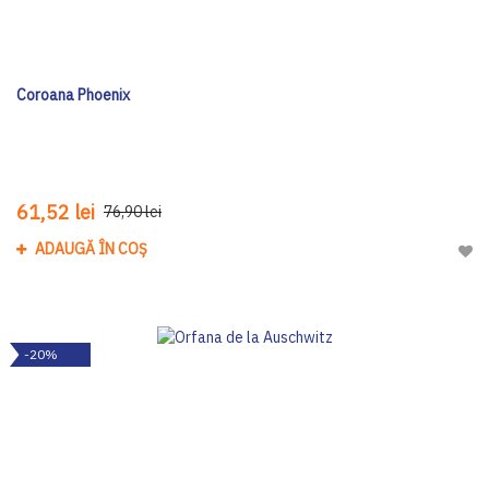
Coroana Phoenix
61,52 lei
76,90 lei
ADAUGĂ ÎN COȘ
Adau
-20%