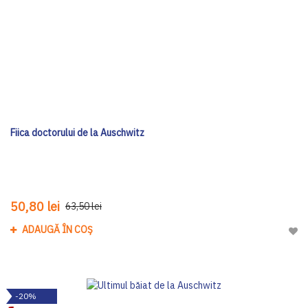
Fiica doctorului de la Auschwitz
50,80 lei
63,50 lei
ADAUGĂ ÎN COȘ
Adau
-20%