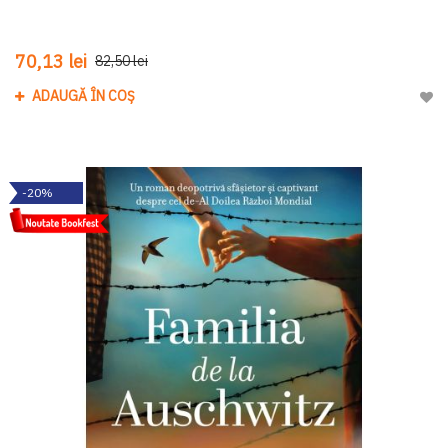
70,13 lei
82,50 lei
ADAUGĂ ÎN COȘ
Adau
-20%