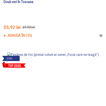
Două veri în Toscana
55,92 lei
69,90 lei
ADAUGĂ ÎN COȘ
Adau
-20%