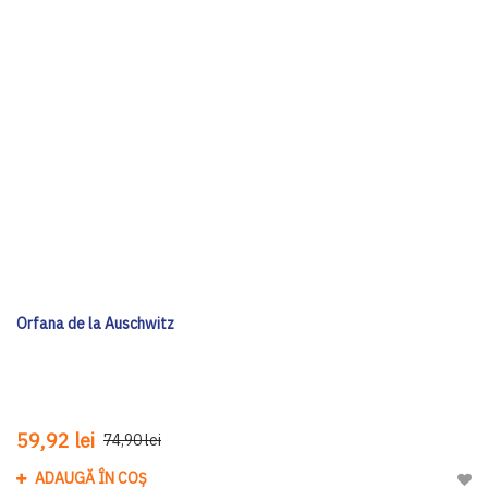
Orfana de la Auschwitz
59,92 lei
74,90 lei
ADAUGĂ ÎN COȘ
Adau