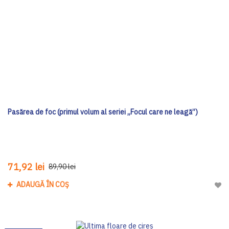
Pasărea de foc (primul volum al seriei „Focul care ne leagă”)
71,92 lei
89,90 lei
ADAUGĂ ÎN COȘ
Adau