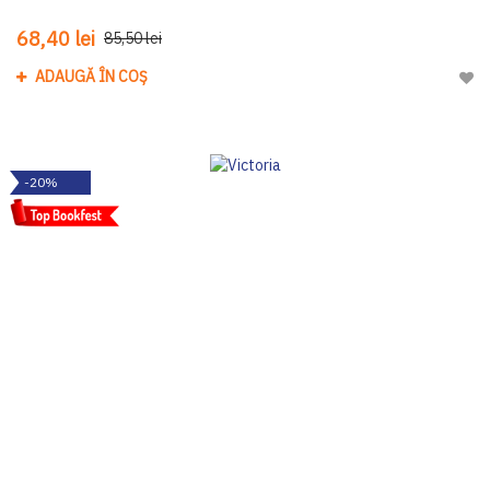
68,40 lei
85,50 lei
ADAUGĂ ÎN COȘ
Adau
-20%