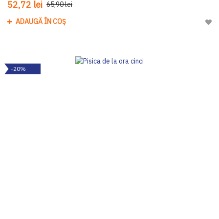
52,72 lei
65,90 lei
ADAUGĂ ÎN COȘ
Adau
-20%