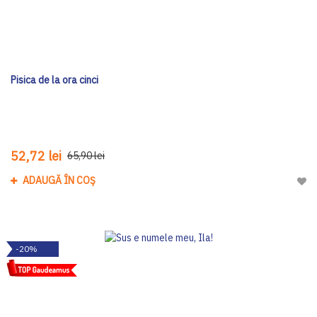
Pisica de la ora cinci
52,72 lei
65,90 lei
ADAUGĂ ÎN COȘ
Adau
-20%