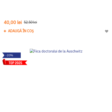
40,00 lei
52,50 lei
ADAUGĂ ÎN COȘ
Adau
-20%