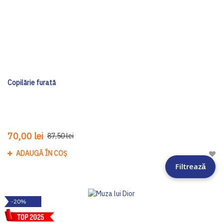
Copilărie furată
70,00 lei
87,50 lei
ADAUGĂ ÎN COȘ
Adau
Filtrează
-20%