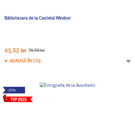
Bibliotecara de la Castelul Windsor
61,52 lei
76,90 lei
ADAUGĂ ÎN COȘ
Adau
-20%