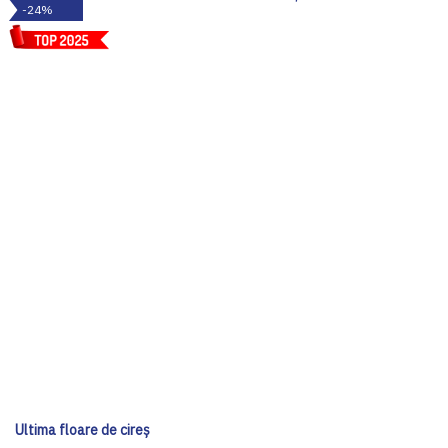
-24%
Ultima floare de cireș