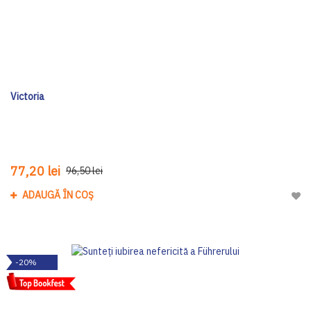
Victoria
77,20 lei
96,50 lei
ADAUGĂ ÎN COȘ
Adau
-20%