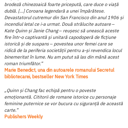
brodeză chinezoaică foarte pricepută, care duce o viață
dublă. […] Coroana legendară a unei împărătese.
Devastatorul cutremur din San Francisco din anul 1906 și
incendiul letal ce i-a urmat. Două strălucite autoare ‒
Kate Quinn și Janie Chang ‒ reușesc să unească aceste
fire într-o captivantă și unitară capodoperă de ficțiune
istorică și de suspans ‒ povestea unor femei care se
ridică de la periferia societății pentru a-și revendica locul
binemeritat în lume. Nu am putut să las din mână acest
roman triumfător.”
Marie Benedict, una din autoarele romanului Secretul
bibliotecarei, bestseller New York Times
„Quinn și Chang fac echipă pentru o poveste
emoționantă. Cititorii de romane istorice cu personaje
feminine puternice se vor bucura cu siguranță de această
carte.”
Publishers Weekly