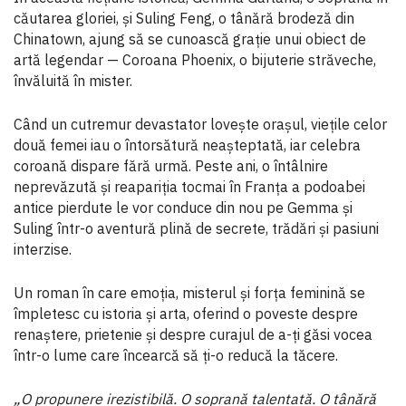
căutarea gloriei, și Suling Feng, o tânără brodeză din
Chinatown, ajung să se cunoască grație unui obiect de
artă legendar — Coroana Phoenix, o bijuterie străveche,
învăluită în mister.
Când un cutremur devastator lovește orașul, viețile celor
două femei iau o întorsătură neașteptată, iar celebra
coroană dispare fără urmă. Peste ani, o întâlnire
neprevăzută și reapariția tocmai în Franța a podoabei
antice pierdute le vor conduce din nou pe Gemma și
Suling într-o aventură plină de secrete, trădări și pasiuni
interzise.
Un roman în care emoția, misterul și forța feminină se
împletesc cu istoria și arta, oferind o poveste despre
renaștere, prietenie și despre curajul de a-ți găsi vocea
într-o lume care încearcă să ți-o reducă la tăcere.
„O propunere irezistibilă. O soprană talentată. O tânără