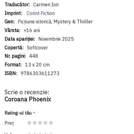
Carmen Ion
Corint Fiction
Ficțiune istorică, Mystery & Thriller
+16 ani
Noiembrie 2025
Softcover
448
13 x 20 cm
9786303611273
Scrie o recenzie:
Coroana Phoenix
Rating-ul tău
Preţ
1
2
3
4
5