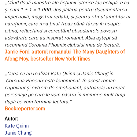
„Când două maestre ale ficțiunii istorice fac echipă, e ca
și cum 1 + 1 = 1 000. Jos pălăria pentru documentarea
impecabilă, magistral redată, și pentru ritmul amețitor al
narațiunii, care m-a ținut treaz până târziu în noapte
citind, reflectând și cercetând obsedantele povești
adevărate care au inspirat romanul. Abia aștept să
recomand Coroana Phoenix clubului meu de lectură.”
Jamie Ford, autorul romanului The Many Daughters of
Afong Moy, bestseller New York Times
„Ceea ce au realizat Kate Quinn și Janie Chang în
Coroana Phoenix este fenomenal. În acest roman
captivant și extrem de emoționant, autoarele au creat
personaje pe care le vom păstra în memorie mult timp
după ce vom termina lectura.”
Bookreporter.com
Informaţii
suplimentare
Kate Quinn
Janie Chang