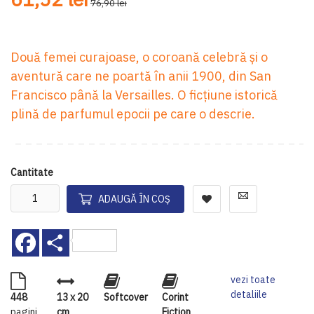
76,90 lei
Două femei curajoase, o coroană celebră și o
aventură care ne poartă în anii 1900, din San
Francisco până la Versailles. O ficțiune istorică
plină de parfumul epocii pe care o descrie.
Cantitate
ADAUGĂ ÎN COȘ
Facebook
Share
vezi toate
detaliile
448
13 x 20
Softcover
Corint
pagini
cm
Fiction