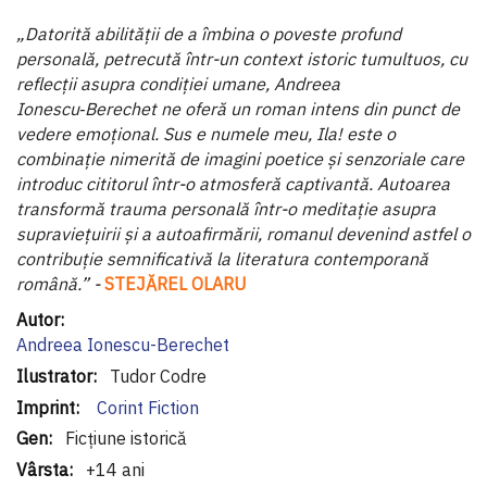
„Datorită abilității de a îmbina o poveste profund
personală, petrecută într-un context istoric tumultuos, cu
reflecții asupra condiției umane, Andreea
Ionescu‑Berechet ne oferă un roman intens din punct de
vedere emoțional. Sus e numele meu, Ila! este o
combinație nimerită de imagini poetice și senzoriale care
introduc cititorul într-o atmosferă captivantă. Autoarea
transformă trauma personală într-o meditație asupra
supraviețuirii și a autoafirmării, romanul devenind astfel o
contribuție semnificativă la literatura contemporană
română.” -
STEJĂREL OLARU
Informaţii
suplimentare
Andreea Ionescu-Berechet
Tudor Codre
Corint Fiction
Ficțiune istorică
+14 ani