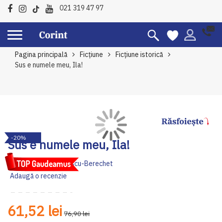
021 319 47 97
Pagina principală
Ficțiune
Ficțiune istorică
Sus e numele meu, Ila!
Skip
Sk
-20%
to
to
Sus e numele meu, Ila!
the
th
end
be
Autor:
Andreea Ionescu-Berechet
of
of
Adaugă o recenzie
the
th
images
im
gallery
ga
61,52 lei
76,90 lei