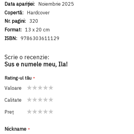
Noiembrie 2025
Hardcover
320
13 x 20 cm
9786303611129
Scrie o recenzie:
Sus e numele meu, Ila!
Rating-ul tău
Valoare
1
2
3
4
5
Calitate
star
stars
stars
stars
stars
1
2
3
4
5
Preţ
star
stars
stars
stars
stars
1
2
3
4
5
star
stars
stars
stars
stars
Nickname