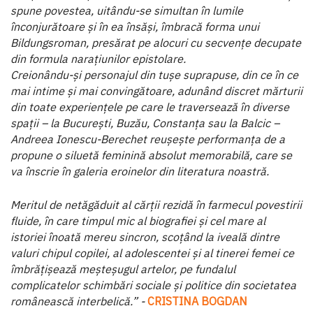
spune povestea, uitându-se simultan în lumile
înconjurătoare și în ea însăși, îmbracă forma unui
Bildungsroman, presărat pe alocuri cu secvențe decupate
din formula narațiunilor epistolare.
Creionându-și personajul din tușe suprapuse, din ce în ce
mai intime și mai convingătoare, adunând discret mărturii
din toate experiențele pe care le traversează în diverse
spații – la București, Buzău, Constanța sau la Balcic –
Andreea Ionescu-Berechet reușește performanța de a
propune o siluetă feminină absolut memorabilă, care se
va înscrie în galeria eroinelor din literatura noastră.
Meritul de netăgăduit al cărții rezidă în farmecul povestirii
fluide, în care timpul mic al biografiei și cel mare al
istoriei înoată mereu sincron, scoțând la iveală dintre
valuri chipul copilei, al adolescentei și al tinerei femei ce
îmbrățișează meșteșugul artelor, pe fundalul
complicatelor schimbări sociale și politice din societatea
românească interbelică.” -
CRISTINA BOGDAN