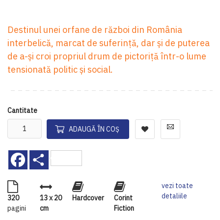
Destinul unei orfane de război din România
interbelică, marcat de suferință, dar și de puterea
de a-și croi propriul drum de pictoriță într-o lume
tensionată politic și social.
Cantitate
ADAUGĂ ÎN COȘ
Facebook
Share
vezi toate
detaliile
320
13 x 20
Hardcover
Corint
pagini
cm
Fiction