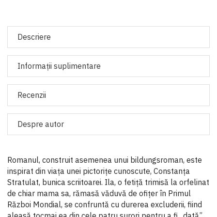
Descriere
Informaţii suplimentare
Recenzii
Despre autor
Romanul, construit asemenea unui bildungsroman, este
inspirat din viața unei pictorițe cunoscute, Constanța
Stratulat, bunica scriitoarei. Ila, o fetiță trimisă la orfelinat
de chiar mama sa, rămasă văduvă de ofițer în Primul
Război Mondial, se confruntă cu durerea excluderii, fiind
aleasă tocmai ea din cele patru surori pentru a fi „dată”.