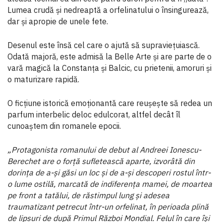
Lumea crudă și nedreaptă a orfelinatului o însingurează,
dar și apropie de unele fete.
Desenul este însă cel care o ajută să supraviețuiască.
Odată majoră, este admisă la Belle Arte și are parte de o
vară magică la Constanța și Balcic, cu prietenii, amoruri și
o maturizare rapidă.
O ficțiune istorică emoționantă care reușește să redea un
parfum interbelic deloc edulcorat, altfel decât îl
cunoaștem din romanele epocii.
„Protagonista romanului de debut al Andreei Ionescu-
Berechet are o forță sufletească aparte, izvorâtă din
dorința de a-și găsi un loc și de a-și descoperi rostul într-
o lume ostilă, marcată de indiferența mamei, de moartea
pe front a tatălui, de răstimpul lung și adesea
traumatizant petrecut într-un orfelinat, în perioada plină
de lipsuri de după Primul Război Mondial. Felul în care își