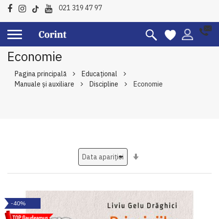
021 319 47 97
Economie
Pagina principală
Educațional
Manuale şi auxiliare
Discipline
Economie
Setati
ascendent
-40%