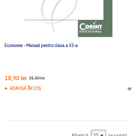
Economie - Manual pentru clasa a XI-a
18,90 lei
31,50 lei
ADAUGĂ ÎN COȘ
Adau
Afișează
pe pagină