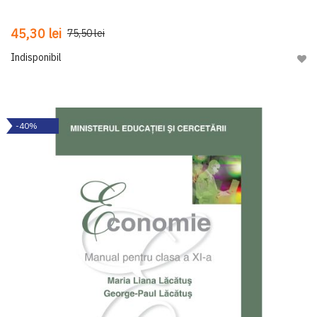
45,30 lei
75,50 lei
Indisponibil
Adau
-40%