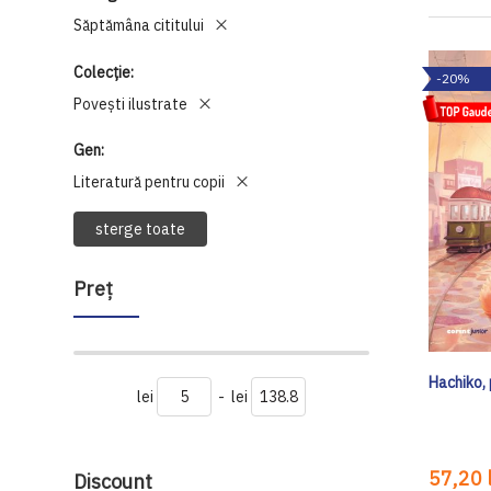
Săptămâna cititului
Colecție
-20%
Povești ilustrate
Gen
Literatură pentru copii
sterge toate
Preţ
Hachiko, 
lei
-
lei
57,20 l
Discount