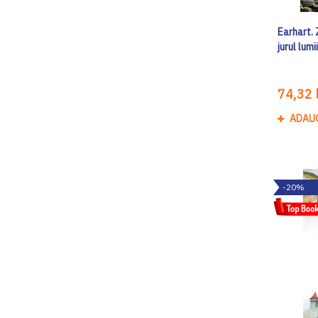
Earhart. 
jurul lumi
74,32 l
ADAU
-20%