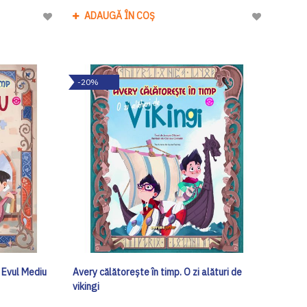
ADAUGĂ ÎN COȘ
Adaugă
Adaugă
la
la
Lista
Lista
de
de
-20%
Dorinte
Dorinte
n Evul Mediu
Avery călătorește în timp. O zi alături de
vikingi