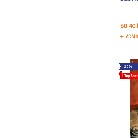
60,40 l
ADAU
-20%