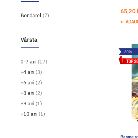
65,20 l
produse
Bondărel
7
ADAU
Vârsta
-20%
produse
0-7 ani
17
produse
+4 ani
3
produse
+6 ani
2
produse
+8 ani
2
produs
+9 ani
1
produs
+10 ani
1
Basme ro