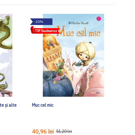
-20%
e și alte
Muc cel mic
40,96 lei
51,20 lei