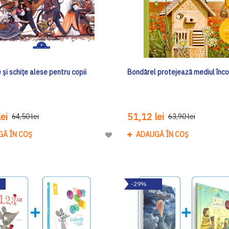
i schițe alese pentru copii
Bondărel protejează mediul înco
ei
51,12 lei
64,50 lei
63,90 lei
GĂ ÎN COȘ
ADAUGĂ ÎN COȘ
Adaugă
la
Lista
de
-29%
Dorinte