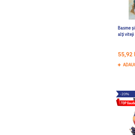
Basme și 
alți viteji
55,92 l
ADAU
-20%