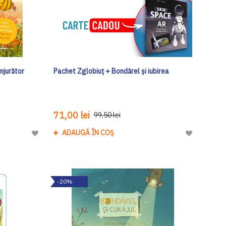
njurător
Pachet Zglobiuț + Bondărel și iubirea
71,00 lei
99,50 lei
ADAUGĂ ÎN COȘ
Adaugă
Adaugă
la
la
Lista
Lista
de
de
-20%
Dorinte
Dorinte