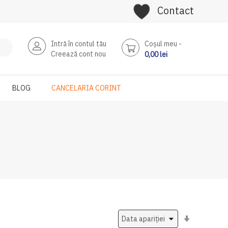
Contact
Intră în contul tău
Coşul meu
Creează cont nou
0,00 lei
BLOG
CANCELARIA CORINT
Setati
ascendent