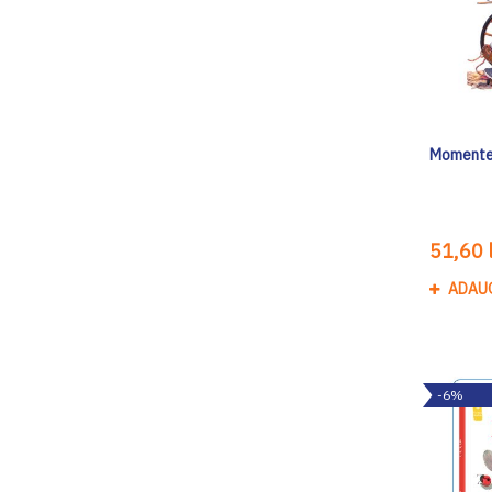
Momente ș
51,60 l
ADAU
-6%