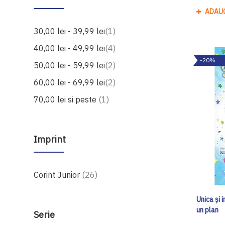
ADAU
produs
30,00 lei
-
39,99 lei
1
produse
40,00 lei
-
49,99 lei
4
-20%
produse
50,00 lei
-
59,99 lei
2
produse
60,00 lei
-
69,99 lei
2
produs
70,00 lei
si peste
1
Imprint
produse
Corint Junior
26
Unica și 
un plan
Serie